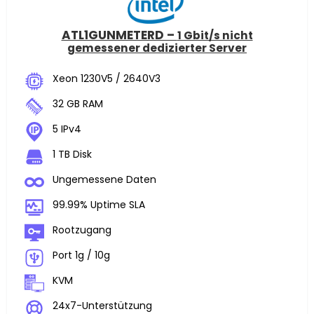
ATL1GUNMETERD –
1 Gbit/s nicht
gemessener dedizierter Server
Xeon 1230V5 / 2640V3
32 GB RAM
5 IPv4
1 TB Disk
Ungemessene Daten
99.99% Uptime SLA
Rootzugang
Port 1g / 10g
KVM
24x7-Unterstützung