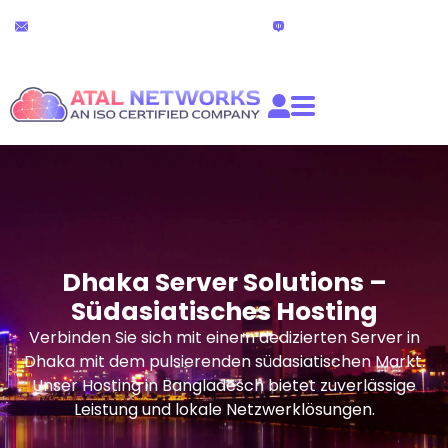
Zum
24x7 Technischer Support
Live-Chat
Inhalt
partners@atalnetworks.com
(24 stunden)
springen
Dhaka Server Solutions –
Südasiatisches Hosting
Verbinden Sie sich mit einem dedizierten Server in
Dhaka mit dem pulsierenden südasiatischen Markt.
Unser Hosting in Bangladesch bietet zuverlässige
Leistung und lokale Netzwerklösungen.