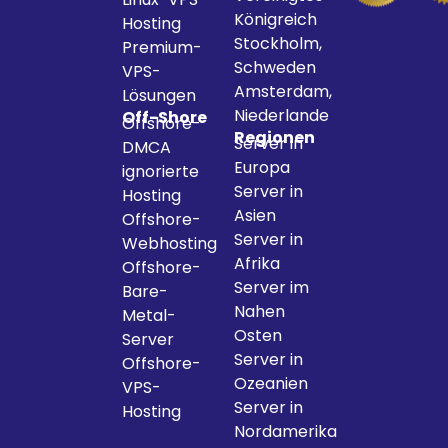
Königreich
Hosting
Stockholm,
Premium-
Schweden
VPS-
Amsterdam,
Lösungen
Niederlande
Off-Shore
Offshore-
Regionen
Server in
DMCA
Europa
ignorierte
Server in
Hosting
Asien
Offshore-
Server in
Webhosting
Afrika
Offshore-
Server im
Bare-
Nahen
Metal-
Osten
Server
Server in
Offshore-
Ozeanien
VPS-
Server in
Hosting
Nordamerika