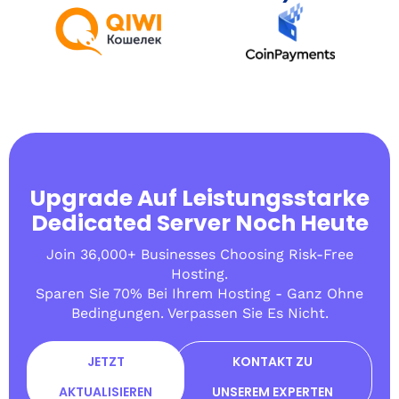
Upgrade Auf Leistungsstarke
Dedicated Server Noch Heute
Join 36,000+ Businesses Choosing Risk-Free
Hosting.
Sparen Sie 70% Bei Ihrem Hosting - Ganz Ohne
Bedingungen. Verpassen Sie Es Nicht.
JETZT
KONTAKT ZU
AKTUALISIEREN
UNSEREM EXPERTEN