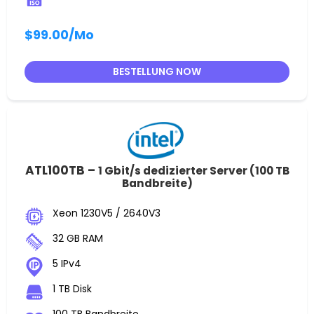
$99.00
/Mo
BESTELLUNG NOW
ATL100TB –
1 Gbit/s dedizierter Server (100 TB
Bandbreite)
Xeon 1230V5 / 2640V3
32 GB RAM
5 IPv4
1 TB Disk