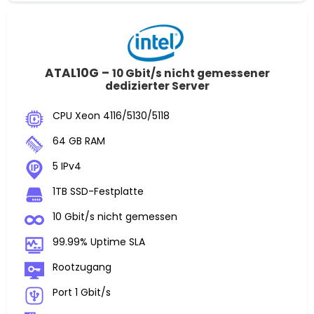
ATAL10G –
10 Gbit/s nicht gemessener
dedizierter Server
CPU Xeon 4116/5130/5118
64 GB RAM
5 IPv4
1TB SSD-Festplatte
10 Gbit/s nicht gemessen
99.99% Uptime SLA
Rootzugang
Port 1 Gbit/s