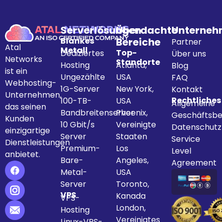
Serverlösungen
Überdachte
Unterne
Blankes
Bereiche
Partner
Atal
Metall
Top-
Dediziertes
Über uns
Networks
Standorte
Hosting
Atlanta,
Blog
ist ein
Ungezählte
USA
FAQ
Webhosting-
1G-Server
New York,
Kontakt
Unternehmen,
Rechtliches
100-TB-
USA
Allgemeine
das seinen
Bandbreitenserver
Phoenix,
Geschäftsbe
Kunden
10 Gbit/s
Vereinigte
Datenschut
einzigartige
Server
Staaten
Service
Dienstleistungen
Premium-
Los
Level
anbietet.
Bare-
Angeles,
Agreement
Metal-
USA
Server
Toronto,
VPS
Kanada
VPS-
London,
Hosting
Vereinigtes
Linux-VPS-