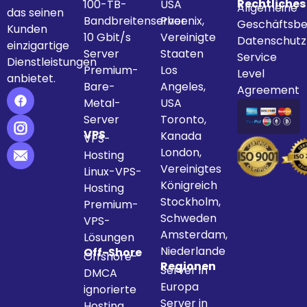
Rechtliches
100-TB-
USA
Allgemeine
das seinen
Bandbreitenserver
Phoenix,
Geschäftsbe
Kunden
10 Gbit/s
Vereinigte
Datenschut
einzigartige
Server
Staaten
Service
Dienstleistungen
Premium-
Los
Level
anbietet.
Bare-
Angeles,
Agreement
Metal-
USA
Server
Toronto,
VPS
Kanada
VPS-
London,
Hosting
Vereinigtes
Linux-VPS-
Königreich
Hosting
Stockholm,
Premium-
Schweden
VPS-
Amsterdam,
Lösungen
Niederlande
Off-Shore
Offshore-
Regionen
Server in
DMCA
Europa
ignorierte
Server in
Hosting