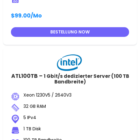
$99.00
/Mo
BESTELLUNG NOW
ATL100TB –
1 Gbit/s dedizierter Server (100 TB
Bandbreite)
Xeon 1230V5 / 2640V3
32 GB RAM
5 IPv4
1 TB Disk