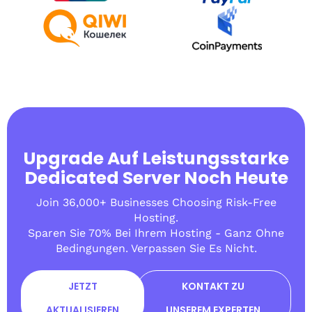
Upgrade Auf Leistungsstarke
Dedicated Server Noch Heute
Join 36,000+ Businesses Choosing Risk-Free
Hosting.
Sparen Sie 70% Bei Ihrem Hosting - Ganz Ohne
Bedingungen. Verpassen Sie Es Nicht.
JETZT
KONTAKT ZU
AKTUALISIEREN
UNSEREM EXPERTEN