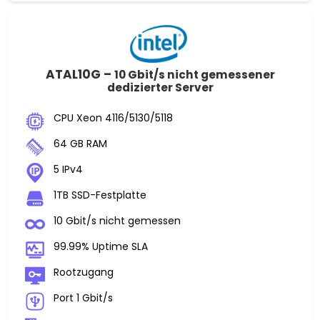
ATAL10G –
10 Gbit/s nicht gemessener
dedizierter Server
CPU Xeon 4116/5130/5118
64 GB RAM
5 IPv4
1TB SSD-Festplatte
10 Gbit/s nicht gemessen
99.99% Uptime SLA
Rootzugang
Port 1 Gbit/s