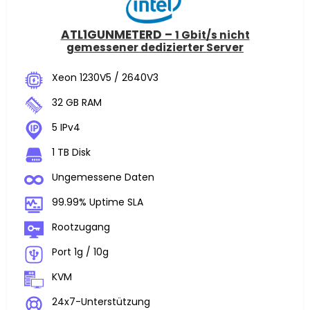
ATL1GUNMETERD –
1 Gbit/s nicht
gemessener dedizierter Server
Xeon 1230V5 / 2640V3
32 GB RAM
5 IPv4
1 TB Disk
Ungemessene Daten
99.99% Uptime SLA
Rootzugang
Port 1g / 10g
KVM
24x7-Unterstützung