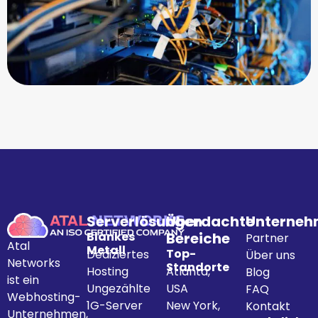
Serverlösungen
Überdachte
Unterne
Blankes
Bereiche
Partner
Atal
Metall
Top-
Dediziertes
Über uns
Networks
Standorte
Hosting
Atlanta,
Blog
ist ein
Ungezählte
USA
FAQ
Webhosting-
1G-Server
New York,
Kontakt
Unternehmen,