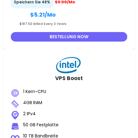
$9.99/Mo
Speichern Sie 48%
$5.21
/Mo
$187.50 Billed Every 3 Years
BESTELLUNG NOW
VPS Boost
1 Kern-CPU
4GB RAM
2 IPv4
50 GB Festplatte
10 TB Bandbreite