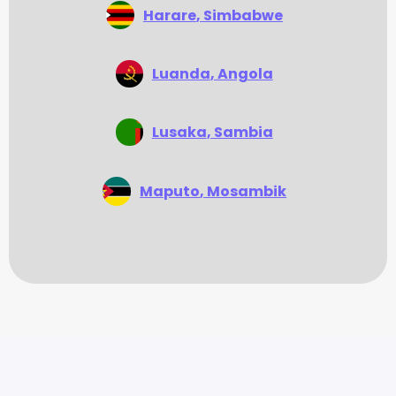
Harare
, Simbabwe
Luanda
, Angola
Lusaka
, Sambia
Maputo
, Mosambik