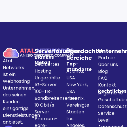
Serverlösungen
Überdachte
Unterne
Blankes
Bereiche
Partner
Atal
Metall
Top-
Dediziertes
Über uns
Networks
Standorte
Hosting
Atlanta,
Blog
ist ein
Ungezählte
USA
FAQ
Webhosting-
1G-Server
New York,
Kontakt
Unternehmen,
Rechtliches
100-TB-
USA
Allgemeine
das seinen
Bandbreitenserver
Phoenix,
Geschäftsbe
Kunden
10 Gbit/s
Vereinigte
Datenschut
einzigartige
Server
Staaten
Service
Dienstleistungen
Premium-
Los
Level
anbietet.
Bare-
Angeles,
Agreement