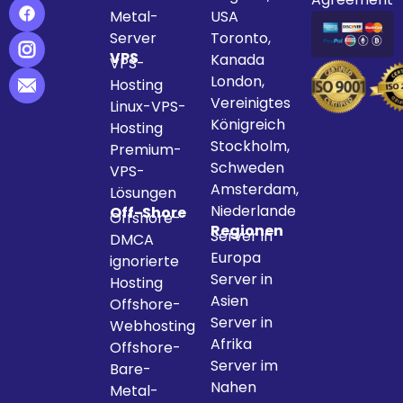
Metal-
USA
Server
Toronto,
VPS
Kanada
VPS-
London,
Hosting
Vereinigtes
Linux-VPS-
Königreich
Hosting
Stockholm,
Premium-
Schweden
VPS-
Amsterdam,
Lösungen
Niederlande
Off-Shore
Offshore-
Regionen
Server in
DMCA
Europa
ignorierte
Server in
Hosting
Asien
Offshore-
Server in
Webhosting
Afrika
Offshore-
Server im
Bare-
Nahen
Metal-