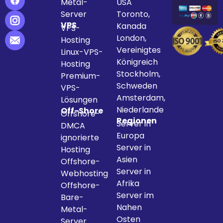
Metal-
USA
Server
Toronto,
VPS
Kanada
VPS-
London,
Hosting
Vereinigtes
Linux-VPS-
Königreich
Hosting
Stockholm,
Premium-
Schweden
VPS-
Amsterdam,
Lösungen
Niederlande
Off-Shore
Offshore-
Regionen
Server in
DMCA
Europa
ignorierte
Server in
Hosting
Asien
Offshore-
Server in
Webhosting
Afrika
Offshore-
Server im
Bare-
Nahen
Metal-
Osten
Server