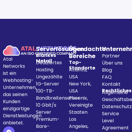
Serverlösungen
Überdachte
Unterne
Blankes
Bereiche
Partner
Atal
Metall
Top-
Dediziertes
Über uns
Networks
Standorte
Hosting
Atlanta,
Blog
ist ein
Ungezählte
USA
FAQ
Webhosting-
1G-Server
New York,
Kontakt
Unternehmen,
Rechtliches
100-TB-
USA
Allgemeine
das seinen
Bandbreitenserver
Phoenix,
Geschäftsbe
Kunden
10 Gbit/s
Vereinigte
Datenschut
einzigartige
Server
Staaten
Service
Dienstleistungen
Premium-
Los
Level
anbietet.
Bare-
Angeles,
Agreement