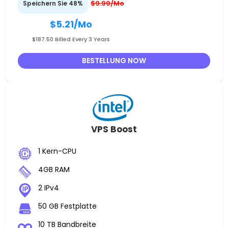
$9.99/Mo
Speichern Sie 48%
$5.21
/Mo
$187.50 Billed Every 3 Years
BESTELLUNG NOW
VPS Boost
1 Kern-CPU
4GB RAM
2 IPv4
50 GB Festplatte
10 TB Bandbreite