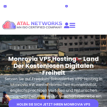
Zum
24x7 Technischer Support
Live-Chat
Inhalt
partners@atalnetworks.com
(24 stunden)
springen
Monrovia VPS Hosting – Land
Der Kostenlosen Digitalen
Freiheit
Setzen Sie auf Freedom-fokussiertes VPS-Hosting in
Monrovia mit westafrikanischen Konnektivität,
englischsprachigen Vorteilen und historischen
demokratischen Werten für Geschäftsbetriebe ein.
HOLEN SIE SICH JETZT IHREN MONROVIA VPS