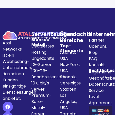
Serverlösungen
Überdachte
Unterne
Blankes
Bereiche
Partner
Atal
Metall
Top-
Dediziertes
Über uns
Networks
Standorte
Hosting
Atlanta,
Blog
ist ein
Ungezählte
USA
FAQ
Webhosting-
1G-Server
New York,
Kontakt
Unternehmen,
Rechtliches
100-TB-
USA
Allgemeine
das seinen
Bandbreitenserver
Phoenix,
Geschäftsbe
Kunden
10 Gbit/s
Vereinigte
Datenschut
einzigartige
Server
Staaten
Service
Dienstleistungen
Premium-
Los
Level
anbietet.
Bare-
Angeles,
Agreement
Metal-
USA
Server
Toronto,