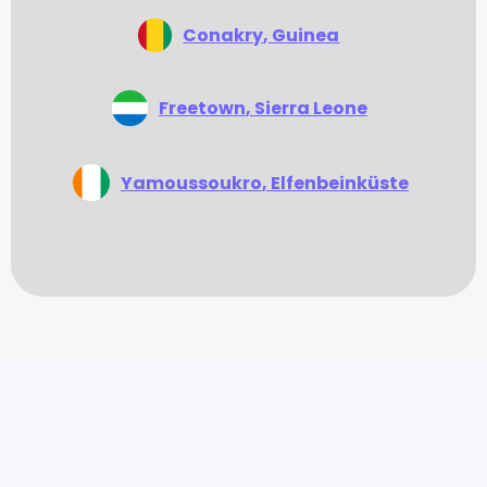
Conakry
, Guinea
Freetown
, Sierra Leone
Yamoussoukro
, Elfenbeinküste