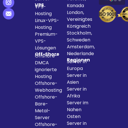
VPS
Kanada
VPS-
London,
Hosting
Vereinigtes
Linux-VPS-
Königreich
Hosting
Stockholm,
Premium-
Schweden
VPS-
Amsterdam,
Lösungen
Niederlande
Off-Shore
Offshore-
Regionen
Server in
DMCA
Europa
ignorierte
Server in
Hosting
Asien
Offshore-
Server in
Webhosting
Afrika
Offshore-
Server im
Bare-
Nahen
Metal-
Osten
Server
Server in
Offshore-