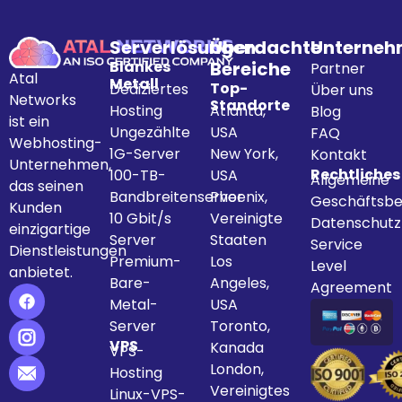
Serverlösungen
Überdachte
Unterne
Blankes
Bereiche
Partner
Atal
Metall
Top-
Dediziertes
Über uns
Networks
Standorte
Hosting
Atlanta,
Blog
ist ein
Ungezählte
USA
FAQ
Webhosting-
1G-Server
New York,
Kontakt
Unternehmen,
Rechtliches
100-TB-
USA
Allgemeine
das seinen
Bandbreitenserver
Phoenix,
Geschäftsbe
Kunden
10 Gbit/s
Vereinigte
Datenschut
einzigartige
Server
Staaten
Service
Dienstleistungen
Premium-
Los
Level
anbietet.
Bare-
Angeles,
Agreement
Metal-
USA
Server
Toronto,
VPS
Kanada
VPS-
London,
Hosting
Vereinigtes
Linux-VPS-