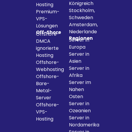
Königreich
Hosting
Stockholm,
Premium-
Schweden
VPS-
Amsterdam,
Lösungen
Niederlande
Off-Shore
Offshore-
Regionen
Server in
DMCA
Europa
ignorierte
Server in
Hosting
Asien
Offshore-
Server in
Webhosting
Afrika
Offshore-
Server im
Bare-
Nahen
Metal-
Osten
Server
Server in
Offshore-
Ozeanien
VPS-
Server in
Hosting
Nordamerika
Server in