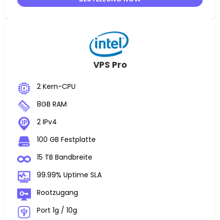
VPS Pro
2 Kern-CPU
8GB RAM
2 IPv4
100 GB Festplatte
15 TB Bandbreite
99.99% Uptime SLA
Rootzugang
Port 1g / 10g