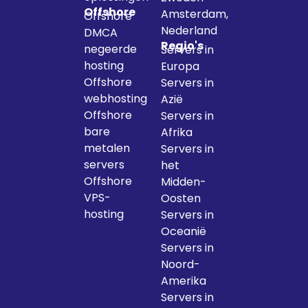
Offshore
Amsterdam,
Offshore
Nederland
DMCA
Regio's
negeerde
Servers in
hosting
Europa
Offshore
Servers in
webhosting
Azië
Offshore
Servers in
bare
Afrika
metalen
Servers in
servers
het
Offshore
Midden-
VPS-
Oosten
hosting
Servers in
Oceanië
Servers in
Noord-
Amerika
Servers in