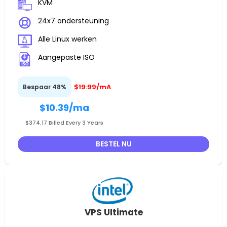
KVM
24x7 ondersteuning
Alle Linux werken
Aangepaste ISO
$19.99/mA
Bespaar 48%
$10.39
/ma
$374.17 Billed Every 3 Years
BESTEL NU
VPS Ultimate