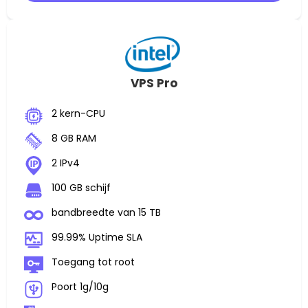
VPS Pro
2 kern-CPU
8 GB RAM
2 IPv4
100 GB schijf
bandbreedte van 15 TB
99.99% Uptime SLA
Toegang tot root
Poort 1g/10g