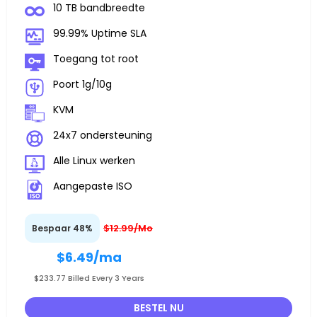
10 TB bandbreedte
99.99% Uptime SLA
Toegang tot root
Poort 1g/10g
KVM
24x7 ondersteuning
Alle Linux werken
Aangepaste ISO
$12.99/Mo
Bespaar 48%
$6.49
/ma
$233.77 Billed Every 3 Years
BESTEL NU