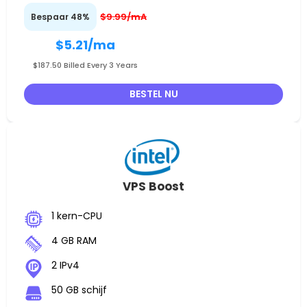
$9.99/mA
Bespaar 48%
$5.21
/ma
$187.50 Billed Every 3 Years
BESTEL NU
VPS Boost
1 kern-CPU
4 GB RAM
2 IPv4
50 GB schijf