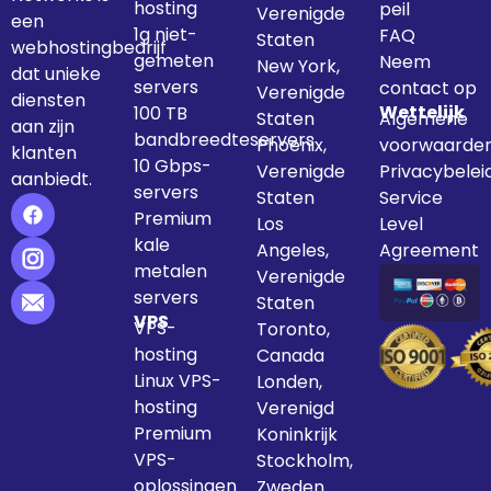
hosting
peil
Verenigde
een
1g niet-
FAQ
Staten
webhostingbedrijf
gemeten
Neem
New York,
dat unieke
servers
contact op
Verenigde
diensten
Wettelijk
100 TB
Staten
Algemene
aan zijn
bandbreedteservers
Phoenix,
voorwaarde
klanten
10 Gbps-
Verenigde
Privacybelei
aanbiedt.
servers
Staten
Service
Premium
Los
Level
kale
Angeles,
Agreement
metalen
Verenigde
servers
Staten
VPS
VPS-
Toronto,
hosting
Canada
Linux VPS-
Londen,
hosting
Verenigd
Premium
Koninkrijk
VPS-
Stockholm,
oplossingen
Zweden