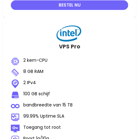
BESTEL NU
VPS Pro
2 kern-CPU
8 GB RAM
2 IPv4
100 GB schijf
bandbreedte van 15 TB
99.99% Uptime SLA
Toegang tot root
Poort 1g/10g