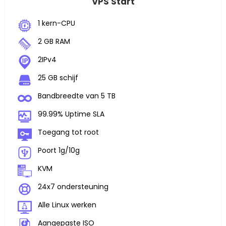
VPS Start
1 kern-CPU
2 GB RAM
2IPv4
25 GB schijf
Bandbreedte van 5 TB
99.99% Uptime SLA
Toegang tot root
Poort 1g/10g
KVM
24x7 ondersteuning
Alle Linux werken
Aangepaste ISO