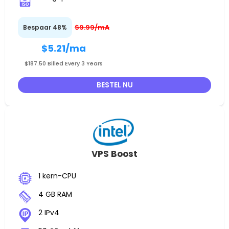
$9.99/mA
Bespaar 48%
$5.21
/ma
$187.50 Billed Every 3 Years
BESTEL NU
VPS Boost
1 kern-CPU
4 GB RAM
2 IPv4