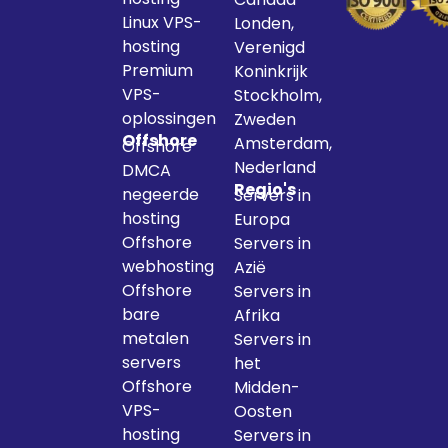
Linux VPS-
Londen,
hosting
Verenigd
Premium
Koninkrijk
VPS-
Stockholm,
oplossingen
Zweden
Offshore
Amsterdam,
Offshore
Nederland
DMCA
Regio's
negeerde
Servers in
hosting
Europa
Offshore
Servers in
webhosting
Azië
Offshore
Servers in
bare
Afrika
metalen
Servers in
servers
het
Offshore
Midden-
VPS-
Oosten
hosting
Servers in