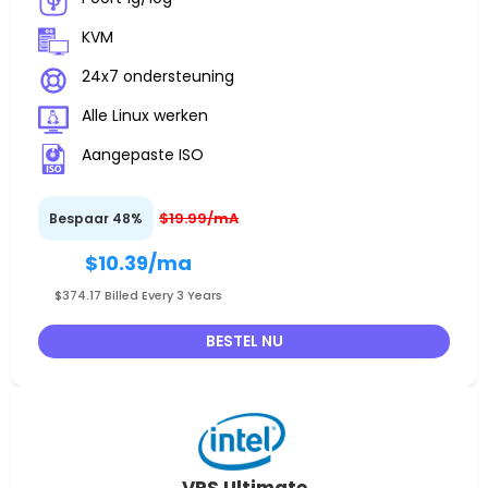
KVM
24x7 ondersteuning
Alle Linux werken
Aangepaste ISO
$19.99/mA
Bespaar 48%
$10.39
/ma
$374.17 Billed Every 3 Years
BESTEL NU