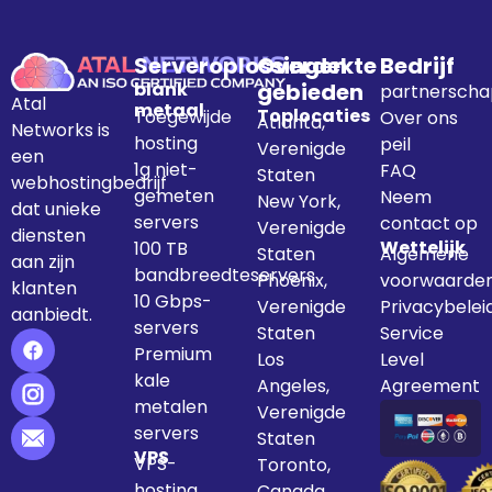
Serveroplossingen
Overdekte
Bedrijf
blank
gebieden
partnerscha
Atal
metaal
Toplocaties
Toegewijde
Over ons
Atlanta,
Networks is
hosting
peil
Verenigde
een
1g niet-
FAQ
Staten
webhostingbedrijf
gemeten
Neem
New York,
dat unieke
servers
contact op
Verenigde
diensten
Wettelijk
100 TB
Staten
Algemene
aan zijn
bandbreedteservers
Phoenix,
voorwaarde
klanten
10 Gbps-
Verenigde
Privacybelei
aanbiedt.
servers
Staten
Service
Premium
Los
Level
kale
Angeles,
Agreement
metalen
Verenigde
servers
Staten
VPS
VPS-
Toronto,
hosting
Canada