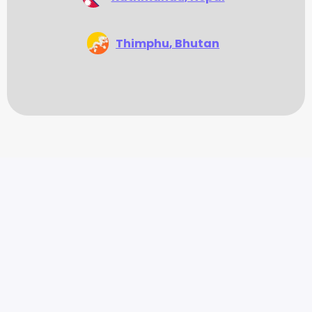
Thimphu
, Bhutan