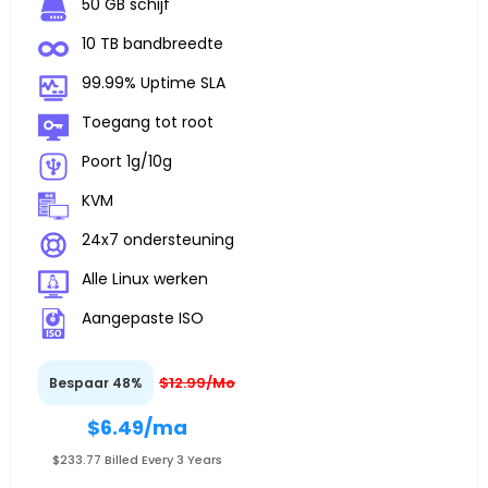
50 GB schijf
10 TB bandbreedte
99.99% Uptime SLA
Toegang tot root
Poort 1g/10g
KVM
24x7 ondersteuning
Alle Linux werken
Aangepaste ISO
$12.99/Mo
Bespaar 48%
$6.49
/ma
$233.77 Billed Every 3 Years