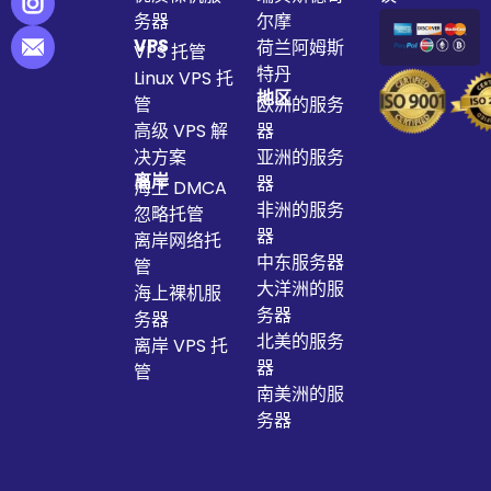
务器
尔摩
VPS
荷兰阿姆斯
VPS 托管
特丹
Linux VPS 托
地区
管
欧洲的服务
高级 VPS 解
器
决方案
亚洲的服务
离岸
器
海上 DMCA
非洲的服务
忽略托管
器
离岸网络托
中东服务器
管
大洋洲的服
海上裸机服
务器
务器
北美的服务
离岸 VPS 托
器
管
南美洲的服
务器