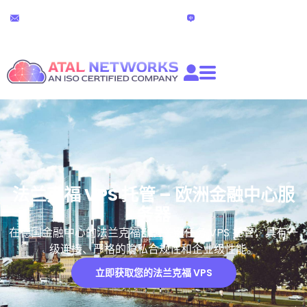
跳
24x7 技术支持
在线聊天
至
partners@atalnetworks.com
(24小时）
内
容
法兰克福 VPS 托管 – 欧洲金融中心服
务器
在德国金融中心的法兰克福部署关键任务 VPS 托管，具有一
级连接、严格的隐私合规性和企业级性能。
立即获取您的法兰克福 VPS