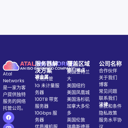
服务器解
覆盖区域
公司名称
决方案
热门地点
合作伙伴
美国亚特兰
Atal
裸金属
关于我们
专用托管
大
Networks
博客
1G 未计量服
美国纽约
是一家为客
常见问题
务器
美国凤凰城
户提供独特
联系我们
100TB 带宽
美国洛杉矶
服务的网络
法律
服务器
加拿大多伦
条款和条件
托管公司。
10Gbps 服
多
隐私政策
务器
英国伦敦
服务水平协
优质裸机服
瑞典斯德哥
议