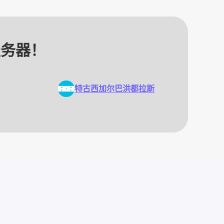
服务器！
特古西加尔巴
洪都拉斯