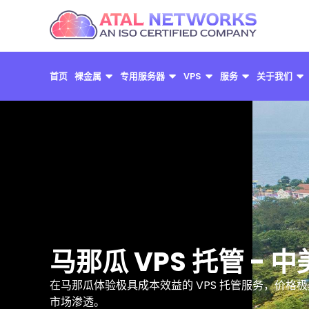
跳
至
内
容
首页
裸金属
专用服务器
VPS
服务
关于我们
马那瓜 VPS 托管 -
在马那瓜体验极具成本效益的 VPS 托管服务，价
市场渗透。