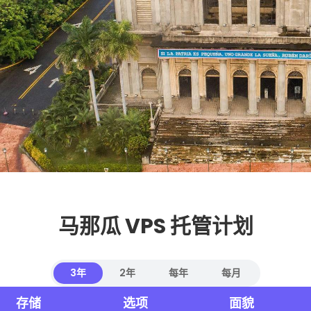
马那瓜 VPS 托管计划
3年
2年
每年
每月
存储
选项
面貌