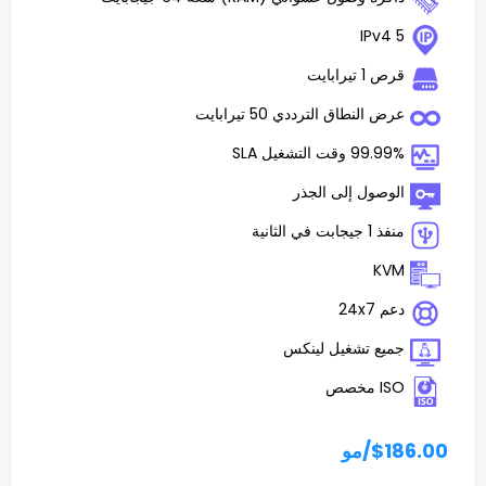
ت
اق الترددي 50 تيرابايت
غيل SLA
 إلى الجذر
تشغيل لينكس
مو