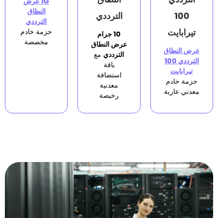
1G عرض
النطاق
الترددي
الترددي
حزمة خادم
10 جرام
مخصصة
عرض النطاق
الترددي
مع
باقة
استضافة
معدنية
رخيصة