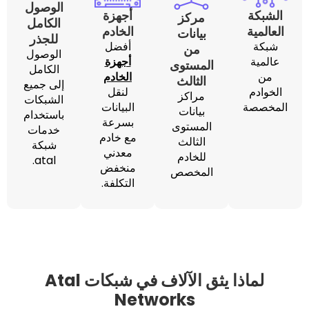
الوصول
أجهزة
مركز
الكامل
الخادم
بيانات
للجذر
أفضل
من
الوصول
أجهزة
المستوى
الكامل
الخادم
الثالث
إلى جميع
لنقل
مراكز
الشبكات
البيانات
بيانات
باستخدام
بسرعة
المستوى
خدمات
مع خادم
الثالث
شبكة
معدني
للخادم
atal.
منخفض
المخصص
التكلفة.
لماذا يثق الآلاف في شبكات Atal
Networks