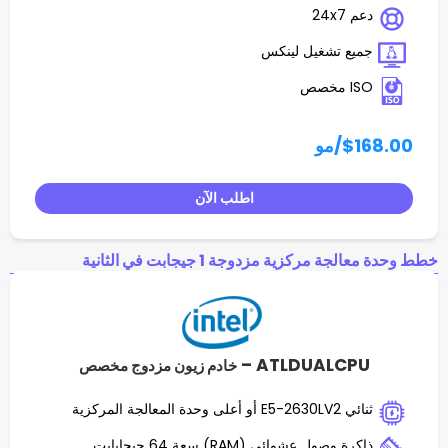
تشغيل لينكس
مو
اطلب الآن
ة مزدوجة 1 جيجابت في الثانية
ATLDUALC
خادم زيون مزدوج مخصص
 عشوائي (RAM) سعة 64 جيجابايت