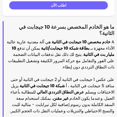
اطلب الآن
ما هو الخادم المخصص بسرعة 10 جيجابت في
ية
هي آلة معدنية عارية عالية
طاقة شبكة 10 جيجابت/ثانية
يمكن أن تدفع
10
نية
. يتيح لك ذلك نقل تدفقات البيانات الضخمة
عامل مع حركة المرور الكثيفة وتشغيل التطبيقات
ددي دون إبطاء.
على عكس 1 جيجابت في الثانية أو 2 جيجابت في الثانية أو حتى
شبكة 10 جيجابت في الثانية
يزيل
لم
عرض النطاق الترددي العالي
للمطالبة بأعباء
يكون الخادم
غير مقنن
، يمكنك استخدام سعة
بدون رسوم إضافية لكل تيرابايت - مثالية للبث
ي والتنزيلات وعمليات النقل ذات الحجم الكبير.