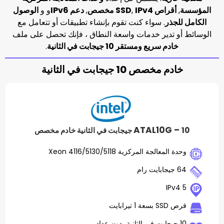
اص SSD
IPv4 مخصص
,
,
دعم IPv6
و و
الوصول
ر
. سواء كنت تقوم بإنشاء تطبيقات أو تتعامل مع
دير خدمات واسعة النطاق ، فإنك تحصل على ملف
سريع ومستقر 10 جيجابت في الثانية
.
صص 10 جيجابت في الثانية
ATAL10
لجة المركزية Xeon 4116/5130/5118
ت