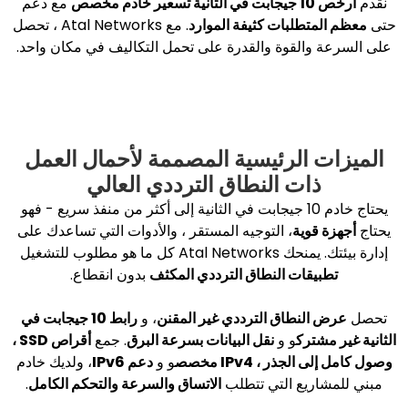
مع دعم
طلبات كثيفة الموارد
. مع Atal Networks ، تحصل
لقوة والقدرة على تحمل التكاليف في مكان واحد.
الرئيسية المصممة لأحمال العمل
ت النطاق الترددي العالي
يحتاج خادم 10 جيجابت في الثانية إلى أكثر من منفذ سريع - فهو
ية
، التوجيه المستقر ، والأدوات التي تساعدك على
و مطلوب للتشغيل
ات النطاق الترددي المكثف
بدون انقطاع.
نطاق الترددي غير المقنن
، و
رابط 10 جيجابت في
رك
و و
نقل البيانات بسرعة البرق
. جمع
أقراص SSD ،
 ، IPv4 مخصص
و و
دعم IPv6
، ولديك خادم
يع التي تتطلب
الاتساق والسرعة والتحكم الكامل
.