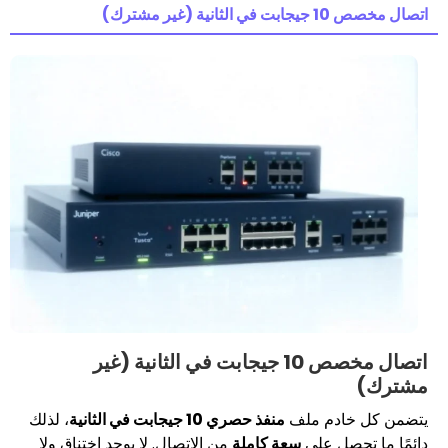
ترك)
اتصال مخصص 10 جيجابت في الثانية (غير
دم ملف
منفذ حصري 10 جيجابت في الثانية
، لذلك
ل على
سعة كاملة
من الاتصال. لا يوجد اختناق ولا