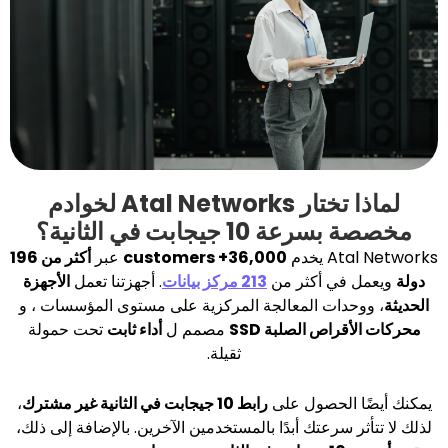
لماذا تختار Atal Networks لخوادم
جيجابت في الثانية؟
دم
36,000+ customers
عبر
أكثر من 196
ي أكثر من
213 مركز بيانات
. أجهزتنا تعمل
الأجهزة
ات المعالجة المركزية على مستوى المؤسسات ، و
ص الصلبة SSD
مصمم ل
أداء ثابت
تحت حمولة
ثقيلة.
لحصول على
رابط 10 جيجابت في الثانية غير مشترك
،
رعتك أبدًا بالمستخدمين الآخرين. بالإضافة إلى ذلك،