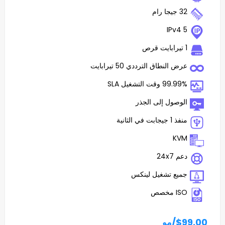
اق الترددي 50 تيرابايت
غيل SLA
 إلى الجذر
تشغيل لينكس
و