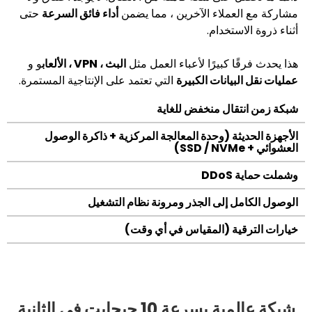
ملاء الآخرين ، مما يضمن
أداء فائق السرعة
حتى
تخدام.
 كبيرًا لأعباء العمل مثل
البث ، VPN ، الألعاب
و و
يانات الكبيرة
التي تعتمد على الإنتاجية المستمرة.
ال منخفض للغاية
ة (وحدة المعالجة المركزية + ذاكرة الوصول
D
 إلى الجذر ومرونة نظام التشغيل
ة (المقياس في أي وقت)
شبكة عالمية بسرعة 10 جيجابت في الثانية