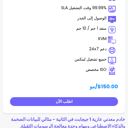
غيل SLA
 إلى الجذر
تشغيل لينكس
مو
اطلب الآن
خادم معدني عارية 1 جيجابت في الثانية - مثالي للبيانات الضخمة
عي ومهام وحدة معالجة الرسومات الثقيلة.