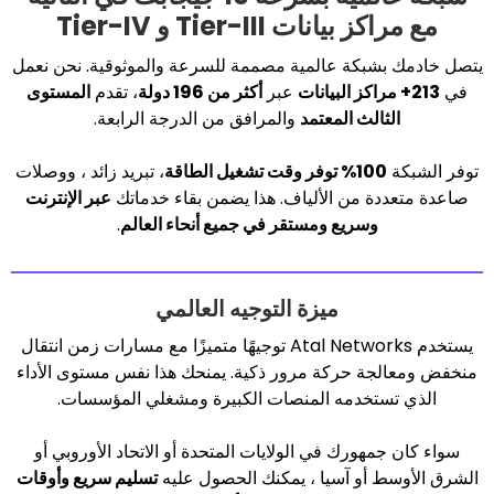
ات Tier-III و Tier-IV
كة عالمية مصممة للسرعة والموثوقية. نحن نعمل
عبر
أكثر من 196 دولة
، تقدم
المستوى
لث المعتمد
والمرافق من الدرجة الرابعة.
قت تشغيل الطاقة
، تبريد زائد ، ووصلات
 من الألياف. هذا يضمن بقاء خدماتك
عبر الإنترنت
سريع ومستقر في جميع أنحاء العالم
.
ميزة التوجيه العالمي
يستخدم Atal Networks توجيهًا متميزًا مع مسارات زمن انتقال
 حركة مرور ذكية. يمنحك هذا نفس مستوى الأداء
خدمه المنصات الكبيرة ومشغلي المؤسسات.
ورك في الولايات المتحدة أو الاتحاد الأوروبي أو
أو آسيا ، يمكنك الحصول عليه
تسليم سريع وأوقات