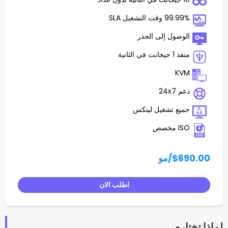
غيل SLA
 إلى الجذر
تشغيل لينكس
/مو
اطلب الان