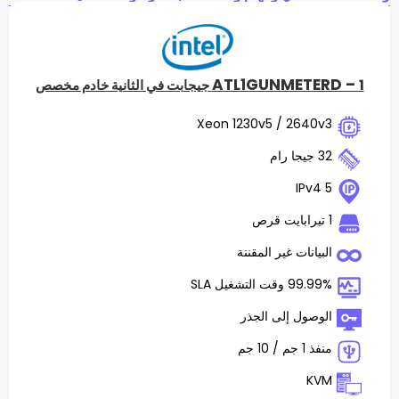
ATL1GUNME
Xeon 1230v5 / 2
ت غير المقننة
غيل SLA
 إلى الجذر