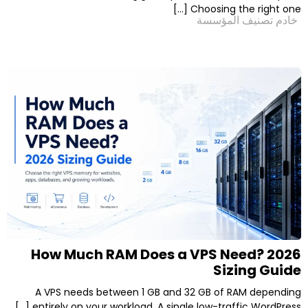
Choosing t
لمؤسسة
How Much RAM Does a VPS N
Si
A VPS needs between 1 GB and 32 GB of 
entirely on your workload. A single low-traff