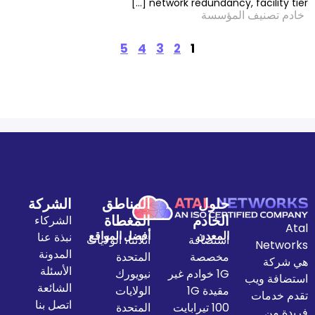
network redundancy, 
لمؤسسة
5
4
3
2
1
حلول
المناطق
الشركة
الخادم
المغطاة
الشركاء
المعدن
أفضل المواقع
نبذة عنا
استضافة
اتلانتا، الولايات
المدونة
مخصصة
المتحدة
الأسئلة
1G خوادم غير
نيويورك
الشائعة
مقيدة 1G
الولايات
اتصل بنا
100 تيرابايت
المتحدة