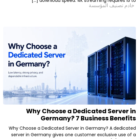
download speed. 4K streaming req
لمؤسسة
Why Choose a Dedicated 
Germany? 7 Business
Why Choose a Dedicated Server in Germany
server in Germany gives one customer excl