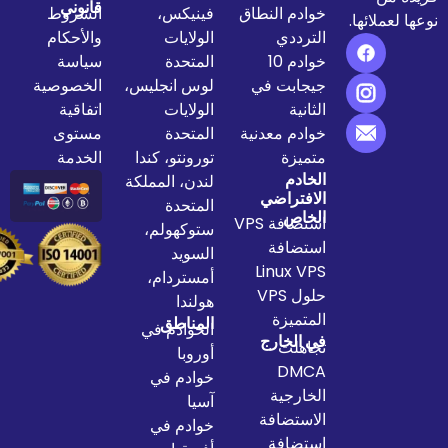
قانوني
خوادم النطاق
فينيكس،
الشروط
الترددي
الولايات
والأحكام
خوادم 10
المتحدة
سياسة
جيجابت في
لوس انجليس،
الخصوصية
الثانية
الولايات
اتفاقية
خوادم معدنية
المتحدة
مستوى
متميزة
تورونتو، كندا
الخدمة
الخادم
لندن، المملكة
الافتراضي
المتحدة
الخاص
استضافة VPS
ستوكهولم،
استضافة
السويد
Linux VPS
أمستردام،
حلول VPS
هولندا
المتميزة
المناطق
الخوادم في
في الخارج
تجاهلت
أوروبا
DMCA
خوادم في
الخارجية
آسيا
الاستضافة
خوادم في
استضافة