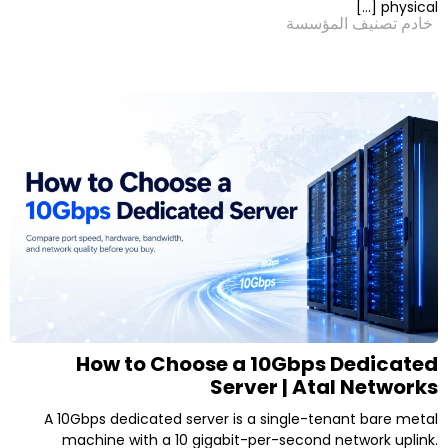
لمؤسسة
How to Choose a 10Gbps 
Server | Ata
A 10Gbps dedicated server is a single-ten
machine with a 10 gigabit-per-second n