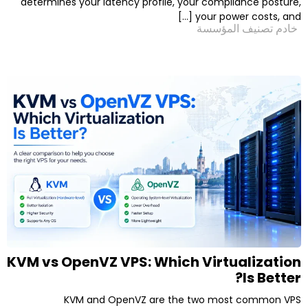
determines your latency profile, your compl
your powe
لمؤسسة
KVM vs OpenVZ VPS: Which Virtu
KVM and OpenVZ are the two mos