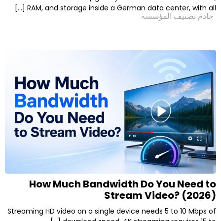
RAM, and storage inside a German data cente
لمؤسسة
How Much Bandwidth Do Yo
Stream Vide
Streaming HD video on a single device needs 5