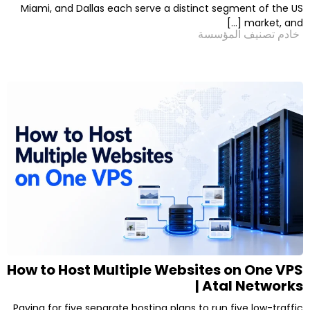
Miami, and Dallas each serve a distinct seg
لمؤسسة
How to Host Multiple Websites 
| Ata
Paying for five separate hosting plans to run f