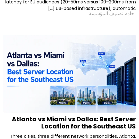
latency for EU audiences (20–50ms versus 1
US-based infrastructure)
لمؤسسة
Atlanta vs Miami vs Dallas: B
Location for the So
Three cities, three different network personal