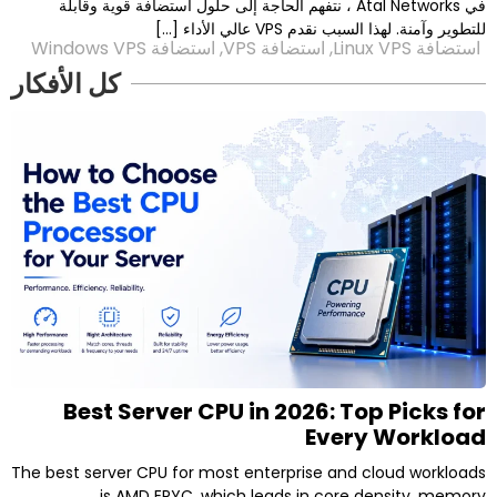
في Atal Networks ، نتفهم الحاجة إلى حلول استضافة قوية وقابلة
قدم VPS عالي الأداء […]
,
استضافة VPS
,
استضافة Windows VPS
كل الأفكار
P
P
P
P
P
a
a
a
a
a
g
g
g
g
g
e
e
e
e
e
Best Server CPU in 2026: Top
Every
The best server CPU for most enterprise and c
is AMD EPYC, which leads in core d