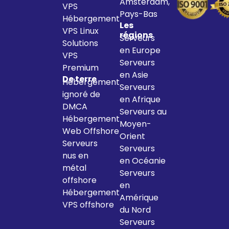
Amsterdam,
VPS
Pays-Bas
Hébergement
Les
VPS Linux
régions
Serveurs
Solutions
en Europe
VPS
Serveurs
Premium
en Asie
De terre
Hébergement
Serveurs
ignoré de
en Afrique
DMCA
Serveurs au
Hébergement
Moyen-
Web Offshore
Orient
Serveurs
Serveurs
nus en
en Océanie
métal
Serveurs
offshore
en
Hébergement
Amérique
VPS offshore
du Nord
Serveurs