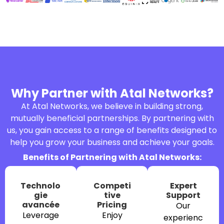
Why Partner with Atal Networks?
At Atal Networks, we believe in building strong,
mutually beneficial partnerships. By partnering with
us, you gain access to a range of benefits designed to
help you grow your business and achieve your goals.
Benefits of Partnering with Atal Networks:
Technolo
Competi
Expert
gie
tive
Support
avancée
Pricing
Our
Leverage
Enjoy
experienc