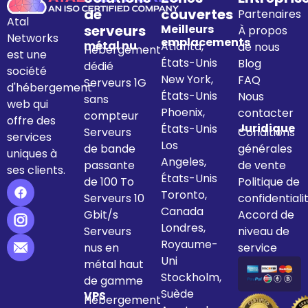
de
couvertes
Partenaires
Atal
serveurs
Meilleurs
À propos
Networks
emplacements
métal nu
Atlanta,
de nous
Hébergement
est une
États-Unis
Blog
dédié
société
New York,
FAQ
Serveurs 1G
d'hébergement
États-Unis
Nous
sans
web qui
Phoenix,
contacter
compteur
offre des
Juridique
États-Unis
Serveurs
Conditions
services
Los
de bande
générales
uniques à
Angeles,
passante
de vente
ses clients.
États-Unis
de 100 To
Politique de
Toronto,
Serveurs 10
confidentiali
Canada
Gbit/s
Accord de
Londres,
Serveurs
niveau de
Royaume-
nus en
service
Uni
métal haut
Stockholm,
de gamme
Suède
VPS
Hébergement