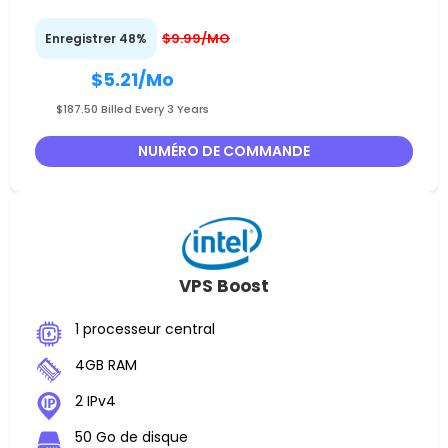
$9.99/MO
Enregistrer 48%
$5.21
/Mo
$187.50 Billed Every 3 Years
NUMÉRO DE COMMANDE
VPS Boost
1 processeur central
4GB RAM
2 IPv4
50 Go de disque