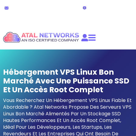
Aller
Support technique
Chat en direct
au
24h/24 et 7j/7
(24 heures)
contenu
partners@atalnetworks.com
Hébergement VPS Linux Bon
Marché Avec Une Puissance SSD
Et Un Accès Root Complet
Vous Recherchez Un Hébergement VPS Linux Fiable Et
Abordable ? Atal Networks Propose Des Serveurs VPS
Linux Bon Marché Alimentés Par Un Stockage SSD
Hautes Performances Et Un Accès Root Complet,
Idéal Pour Les Développeurs, Les Startups, Les
Revendeurs Et Les Entreprises Qui Ont Besoin De