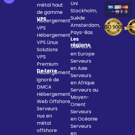
Uni
métal haut
Stockholm,
de gamme
Suède
VPS
Hébergement
Amsterdam,
VPS
Pays-Bas
Hébergement
Les
VPS Linux
régions
Serveurs
Solutions
en Europe
VPS
Serveurs
Premium
en Asie
De terre
Hébergement
Serveurs
ignoré de
en Afrique
DMCA
Serveurs au
Hébergement
Moyen-
Web Offshore
Orient
Serveurs
Serveurs
nus en
en Océanie
métal
Serveurs
offshore
en