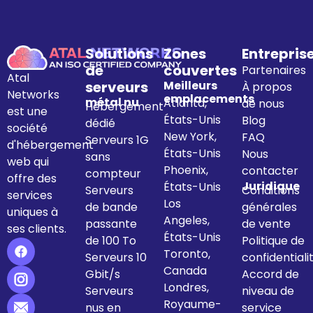
Solutions
Zones
Entrepris
de
couvertes
Partenaires
Atal
serveurs
Meilleurs
À propos
Networks
emplacements
métal nu
Atlanta,
de nous
Hébergement
est une
États-Unis
Blog
dédié
société
New York,
FAQ
Serveurs 1G
d'hébergement
États-Unis
Nous
sans
web qui
Phoenix,
contacter
compteur
offre des
Juridique
États-Unis
Serveurs
Conditions
services
Los
de bande
générales
uniques à
Angeles,
passante
de vente
ses clients.
États-Unis
de 100 To
Politique de
Toronto,
Serveurs 10
confidentiali
Canada
Gbit/s
Accord de
Londres,
Serveurs
niveau de
Royaume-
nus en
service