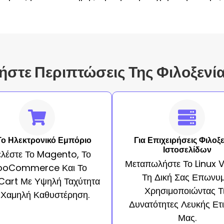
στε Περιπτώσεις Της Φιλοξενί
Το Ηλεκτρονικό Εμπόριο
Για Επιχειρήσεις Φιλοξ
Ιστοσελίδων
ελέστε Το Magento, Το
Μεταπωλήστε Το Linux 
oCommerce Και Το
Τη Δική Σας Επωνυμ
art Με Υψηλή Ταχύτητα
Χρησιμοποιώντας Τ
 Χαμηλή Καθυστέρηση.
Δυνατότητες Λευκής Ετι
Μας.