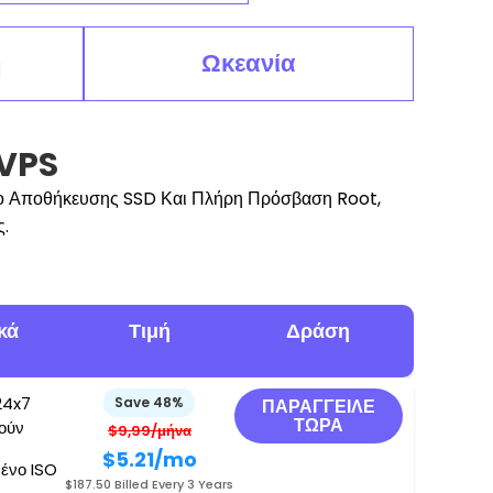
ή
Ωκεανία
 VPS
ώρο Αποθήκευσης SSD Και Πλήρη Πρόσβαση Root,
.
κά
Τιμή
Δράση
24x7
Save 48%
ΠΑΡΆΓΓΕΙΛΕ
ΤΏΡΑ
γούν
$9,99/μήνα
$5.21
/mo
ένο ISO
$187.50 Billed Every 3 Years