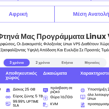
Αφρική
Μέση Ανατολ
Φτηνά Μας Προγράμματα Linux
φώσεις, Οι Διακομιστές Φιλοξενίας Linux VPS Διαθέτουν Χ
Εξασφαλίζοντας Υψηλή Απόδοση Και Ευελιξία Σε Προσιτές Τιμές
3 χρόνια
2 χρόνια
Ετήσια
Μηνιαίος
Αποθηκευτικός
Δικαιώματα
Χαρακτηριστι
χώρος
πρόσβαση σε
U
Δίσκος 25 GB
Υποστήριξη 
ριζικό
όλα λειτουρ
Εύρος ζώνης 5 TB
Θύρα 1G/10G
Linux
99.99% UPTIME
KVM
προσαρμοσμ
SLA