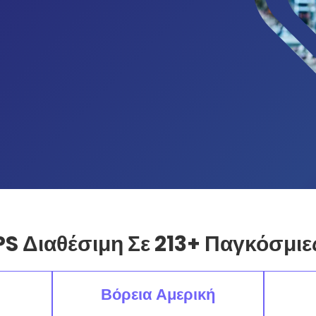
PS Διαθέσιμη Σε 213+ Παγκόσμιε
Βόρεια Αμερική