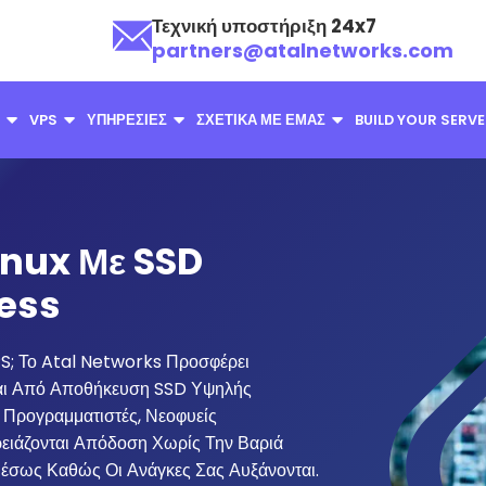
Τεχνική υποστήριξη 24x7
partners@atalnetworks.com
VPS
ΥΠΗΡΕΣΊΕΣ
ΣΧΕΤΙΚΆ ΜΕ ΕΜΆΣ
BUILD YOUR SERV
inux Με SSD
cess
PS; Το Atal Networks Προσφέρει
ται Από Αποθήκευση SSD Υψηλής
Προγραμματιστές, Νεοφυείς
ρειάζονται Απόδοση Χωρίς Την Βαριά
μέσως Καθώς Οι Ανάγκες Σας Αυξάνονται.