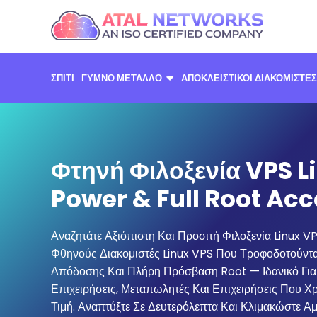
Μετάβαση
στο
περιεχόμενο
ΣΠΊΤΙ
ΓΥΜΝΌ ΜΈΤΑΛΛΟ
ΑΠΟΚΛΕΙΣΤΙΚΟΊ ΔΙΑΚΟΜΙΣΤΈΣ
Φτηνή Φιλοξενία VPS L
Power & Full Root Ac
Αναζητάτε Αξιόπιστη Και Προσιτή Φιλοξενία Linux V
Φθηνούς Διακομιστές Linux VPS Που Τροφοδοτούν
Απόδοσης Και Πλήρη Πρόσβαση Root — Ιδανικό Για 
Επιχειρήσεις, Μεταπωλητές Και Επιχειρήσεις Που Χ
Τιμή. Αναπτύξτε Σε Δευτερόλεπτα Και Κλιμακώστε Α