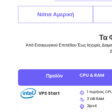
Νότια Αμερική
Τα 
Από Εισαγωγικού Επιπέδου Έως Ισχυρές Διαμορ
CPU & RAM
Προϊόν
1 πυρήνας CP
VPS Start
2 GB RAM
2ipv4