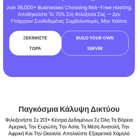
Join 36,000+ Businesses Choosing Risk-Free Hosting.
Αποθηκεύστε Το 70% Στη Φιλοξενία Σας — Δεν
Υπάρχουν Συνδεδεμένες Συμβολοσειρές. Μην Χάσετε.
ΞΕΚΙΝΉΣΤΕ
BUILD YOUR OWN
ΤΏΡΑ
SERVER
Παγκόσμια Κάλυψη Δικτύου
Φιλοξενήστε Σε 213+ Κέντρα Δεδομένων Σε Όλη Τη Βόρεια
Αμερική, Την Ευρώπη, Την Ασία, Τη Μέση Ανατολή, Την
Αφρική Και Την Ωκεανία. Απολαύστε Εξαιρετικά Χαμηλό