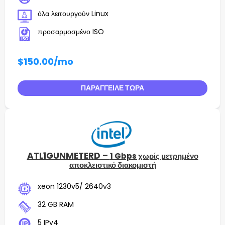
όλα λειτουργούν Linux
προσαρμοσμένο ISO
$150.00
/mo
ΠΑΡΆΓΓΕΙΛΕ ΤΏΡΑ
ATL1GUNMETERD –
1 Gbps χωρίς μετρημένο
αποκλειστικό διακομιστή
xeon 1230v5/ 2640v3
32 GB RAM
5 IPv4