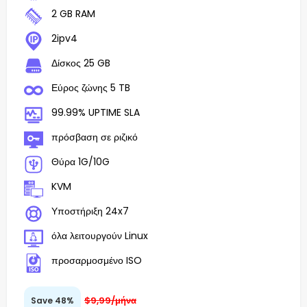
2 GB RAM
2ipv4
Δίσκος 25 GB
Εύρος ζώνης 5 TB
99.99% UPTIME SLA
πρόσβαση σε ριζικό
Θύρα 1G/10G
KVM
Υποστήριξη 24x7
όλα λειτουργούν Linux
προσαρμοσμένο ISO
$9,99/μήνα
Save 48%