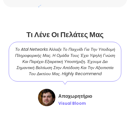
Τι Λένε Οι Πελάτες Μας
Το Atal Networks Άλλαξε Το Παιχνίδι Για Την Υποδομή
Χ
Πληροφορικής Μας. Η Ομάδα Τους Έχει Υψηλή Γνώση
Και Παρέχει Εξαιρετική Υποστήριξη. Έχουμε Δει
Σημαντική Βελτίωση Στην Απόδοση Και Την Αξιοπιστία
Του Δικτύου Μας. Highly Recommend
Ε
Π
Αποχωρητήριο
Visual Bloom