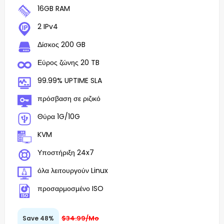
16GB RAM
2 IPv4
Δίσκος 200 GB
Εύρος ζώνης 20 TB
99.99% UPTIME SLA
πρόσβαση σε ριζικό
Θύρα 1G/10G
KVM
Υποστήριξη 24x7
όλα λειτουργούν Linux
προσαρμοσμένο ISO
$34.99/Mo
Save 48%