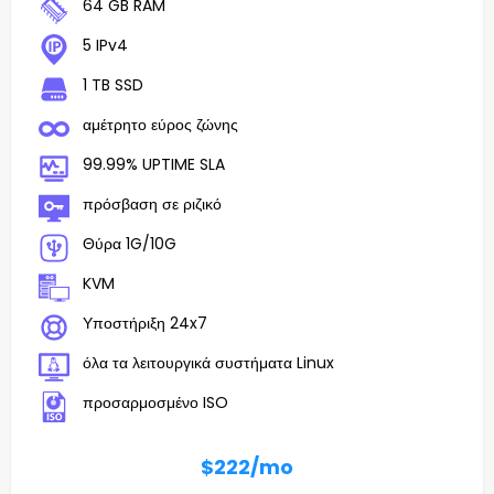
64 GB RAM
5 IPv4
1 TB SSD
αμέτρητο εύρος ζώνης
99.99% UPTIME SLA
πρόσβαση σε ριζικό
Θύρα 1G/10G
KVM
Υποστήριξη 24x7
όλα τα λειτουργικά συστήματα Linux
προσαρμοσμένο ISO
$222
/mo