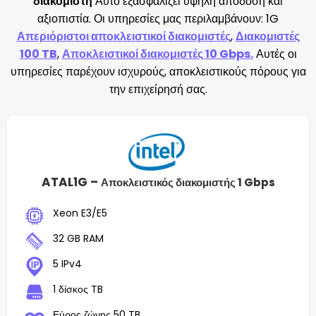
διακομιστή
Αυτό εξασφαλίζει υψηλή απόδοση και
αξιοπιστία. Οι υπηρεσίες μας περιλαμβάνουν: 1G
Απεριόριστοι αποκλειστικοί διακομιστές
,
Διακομιστές
100 TB
,
Αποκλειστικοί διακομιστές 10 Gbps.
Αυτές οι
υπηρεσίες παρέχουν ισχυρούς, αποκλειστικούς πόρους για
την επιχείρησή σας.
ATAL1G –
Αποκλειστικός διακομιστής 1 Gbps
Xeon E3/E5
32 GB RAM
5 IPv4
1 δίσκος TB
Εύρος ζώνης 50 TB