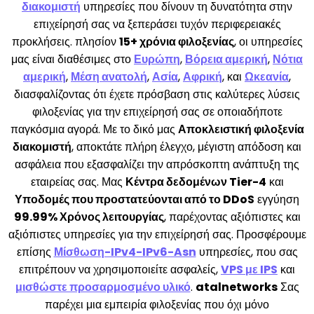
διακομιστή
υπηρεσίες που δίνουν τη δυνατότητα στην
επιχείρησή σας να ξεπεράσει τυχόν περιφερειακές
προκλήσεις. πλησίον
15+ χρόνια φιλοξενίας
, οι υπηρεσίες
μας είναι διαθέσιμες στο
Ευρώπη
,
Βόρεια αμερική
,
Νότια
αμερική
,
Μέση ανατολή
,
Ασία
,
Αφρική
, και
Ωκεανία
,
διασφαλίζοντας ότι έχετε πρόσβαση στις καλύτερες λύσεις
φιλοξενίας για την επιχείρησή σας σε οποιαδήποτε
παγκόσμια αγορά. Με το δικό μας
Αποκλειστική φιλοξενία
διακομιστή
, αποκτάτε πλήρη έλεγχο, μέγιστη απόδοση και
ασφάλεια που εξασφαλίζει την απρόσκοπτη ανάπτυξη της
εταιρείας σας. Μας
Κέντρα δεδομένων Tier-4
και
Υποδομές που προστατεύονται από το DDoS
εγγύηση
99.99% Χρόνος λειτουργίας
, παρέχοντας αξιόπιστες και
αξιόπιστες υπηρεσίες για την επιχείρησή σας. Προσφέρουμε
επίσης
Μίσθωση-IPv4-IPv6-Asn
υπηρεσίες, που σας
επιτρέπουν να χρησιμοποιείτε ασφαλείς,
VPS με IPS
και
μισθώστε προσαρμοσμένο υλικό
.
atalnetworks
Σας
παρέχει μια εμπειρία φιλοξενίας που όχι μόνο