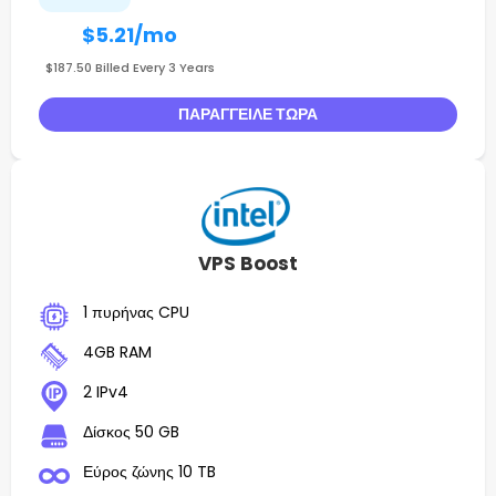
$5.21
/mo
$187.50 Billed Every 3 Years
ΠΑΡΆΓΓΕΙΛΕ ΤΏΡΑ
VPS Boost
1 πυρήνας CPU
4GB RAM
2 IPv4
Δίσκος 50 GB
Εύρος ζώνης 10 TB