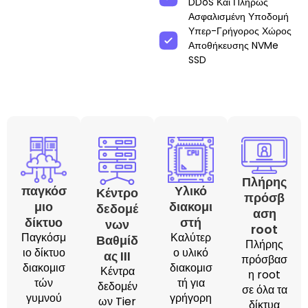
DDoS Και Πλήρως
Ασφαλισμένη Υποδομή
Υπερ-Γρήγορος Χώρος
Αποθήκευσης NVMe
SSD
Πλήρης
παγκόσ
Υλικό
Κέντρο
πρόσβ
μιο
διακομι
δεδομέ
αση
δίκτυο
στή
νων
root
Παγκόσμ
Καλύτερ
Βαθμίδ
Πλήρης
ιο δίκτυο
ο υλικό
ας III
πρόσβασ
διακομισ
διακομισ
Κέντρα
η root
τών
τή για
δεδομέν
σε όλα τα
γυμνού
γρήγορη
ων Tier
δίκτυα