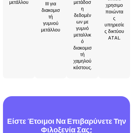
μετάλλου
μετάδοσ
III για
χρησιμο
η
διακομισ
ποιώντα
δεδομέν
τή
ς
ων με
γυμνού
υπηρεσίε
γυμνό
μετάλλου
ς δικτύου
μεταλλικ
ATAL.
ό
διακομισ
τή
χαμηλού
κόστους.
Είστε Έτοιμοι Να Επιβαρύνετε Την
Φιλοξενία Σας;