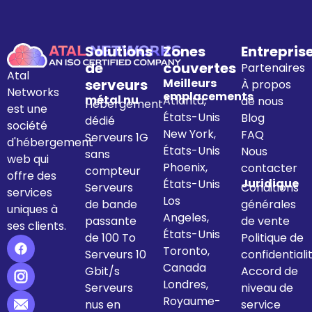
Solutions
Zones
Entrepris
de
couvertes
Partenaires
Atal
serveurs
Meilleurs
À propos
Networks
emplacements
métal nu
Atlanta,
de nous
Hébergement
est une
États-Unis
Blog
dédié
société
New York,
FAQ
Serveurs 1G
d'hébergement
États-Unis
Nous
sans
web qui
Phoenix,
contacter
compteur
offre des
Juridique
États-Unis
Serveurs
Conditions
services
Los
de bande
générales
uniques à
Angeles,
passante
de vente
ses clients.
États-Unis
de 100 To
Politique de
Toronto,
Serveurs 10
confidentiali
Canada
Gbit/s
Accord de
Londres,
Serveurs
niveau de
Royaume-
nus en
service