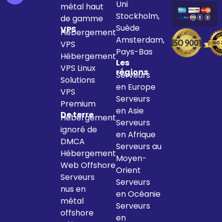
Uni
métal haut
Stockholm,
de gamme
Suède
VPS
Hébergement
Amsterdam,
VPS
Pays-Bas
Hébergement
Les
VPS Linux
régions
Serveurs
Solutions
en Europe
VPS
Serveurs
Premium
en Asie
De terre
Hébergement
Serveurs
ignoré de
en Afrique
DMCA
Serveurs au
Hébergement
Moyen-
Web Offshore
Orient
Serveurs
Serveurs
nus en
en Océanie
métal
Serveurs
offshore
en