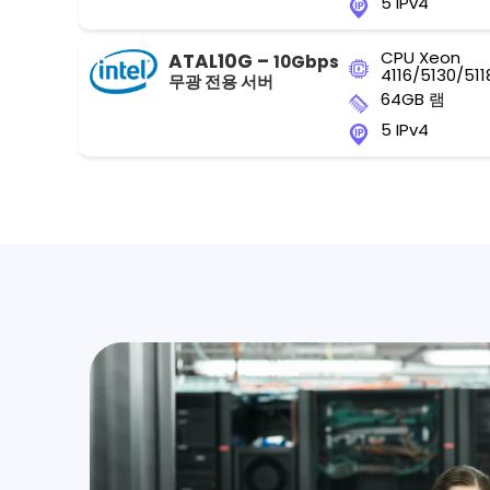
5 IPv4
CPU Xeon
ATAL10G –
10Gbps
4116/5130/511
무광 전용 서버
64GB 램
5 IPv4