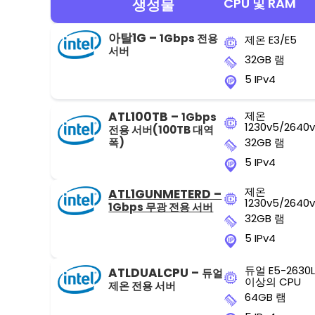
CPU 및 RAM
생성물
아탈1G –
1Gbps 전용
제온 E3/E5
서버
32GB 램
5 IPv4
ATL100TB –
제온
1Gbps
1230v5/2640
전용 서버(100TB 대역
폭)
32GB 램
5 IPv4
제온
ATL1GUNMETERD –
1230v5/2640
1Gbps 무광 전용 서버
32GB 램
5 IPv4
듀얼 E5-2630L
ATLDUALCPU –
듀얼
이상의 CPU
제온 전용 서버
64GB 램