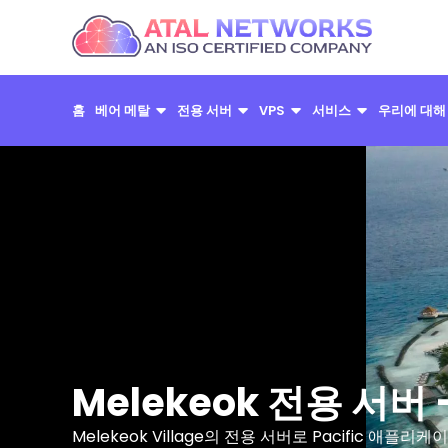
콘
텐
츠
로
홈
베어 메탈
전용 서버
VPS
서비스
우리에 대해
건
너
뛰
기
Melekeok 전용 서
Melekeok Village의 전용 서버로 Pacific