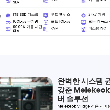
SLA
1TB SSD 디스크
루트 액세스
24x7 지원
8
10Gbps 무계량
포트 1Gbps
모든 리눅스
99.99% 가동 시간
KVM
커스텀 ISO
SLA
완벽한 시스템 권
갖춘 Melekeok
버 솔루션
Melekeok Village 전용