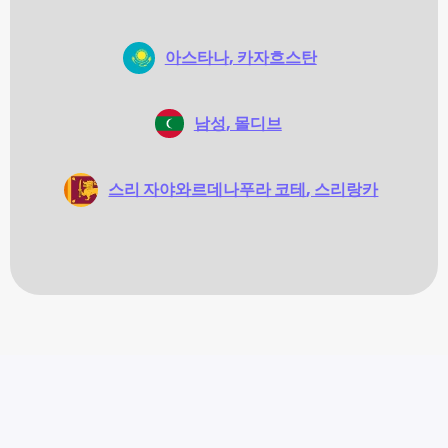
아스타나
, 카자흐스탄
남성
, 몰디브
스리 자야와르데나푸라 코테
, 스리랑카