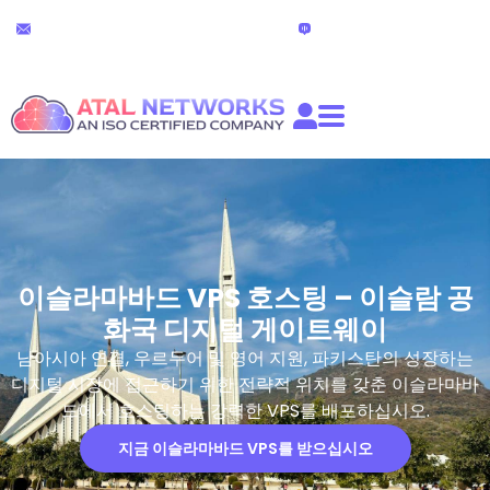
콘
24x7 기술 지원
라이브 채팅
텐
partners@atalnetworks.com
(24시간)
츠
로
건
너
뛰
기
이슬라마바드 VPS 호스팅 – 이슬람 공
화국 디지털 게이트웨이
남아시아 연결, 우르두어 및 영어 지원, 파키스탄의 성장하는
디지털 시장에 접근하기 위한 전략적 위치를 갖춘 이슬라마바
드에서 호스팅하는 강력한 VPS를 배포하십시오.
지금 이슬라마바드 VPS를 받으십시오