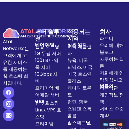
서버 솔루
적용되는
회사
션
지역
파트너
Atal
베어 메탈
상위 위치
우리에 대해
전용 호스팅
미국 애틀랜
Networks는
블로그
1G 무광 서버
타
고객에게 고
자주하는 질
100TB 대역
뉴욕, 미국
유한 서비스
문
폭 서버
피닉스, 미국
를 제공하는
저희에게 연
10Gbps 서
미국 로스앤
웹 호스팅 회
락하십시오
버
젤레스
사입니다.
법률의
프리미엄 베
캐나다 토론
이용약관
어메탈 서버
토
개인정보 정
VPS
런던, 영국
책
VPS 호스팅
스웨덴 스톡
서비스 수준
Linux VPS 호
홀름
계약
스팅
암스테르담,
프리미엄