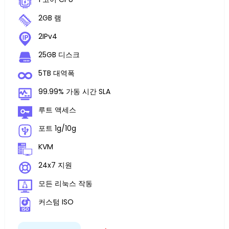
2GB 램
2IPv4
25GB 디스크
5TB 대역폭
99.99% 가동 시간 SLA
루트 액세스
포트 1g/10g
KVM
24x7 지원
모든 리눅스 작동
커스텀 ISO