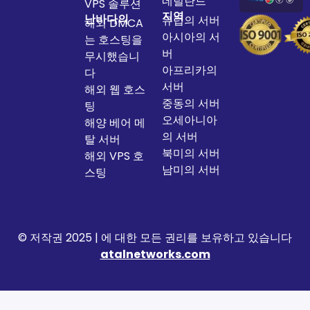
네덜란드
VPS 솔루션
지역
난바다의
유럽의 서버
해외 DMCA
아시아의 서
는 호스팅을
버
무시했습니
아프리카의
다
서버
해외 웹 호스
중동의 서버
팅
오세아니아
해양 베어 메
의 서버
탈 서버
북미의 서버
해외 VPS 호
남미의 서버
스팅
© 저작권 2025 | 에 대한 모든 권리를 보유하고 있습니다
atalnetworks.com