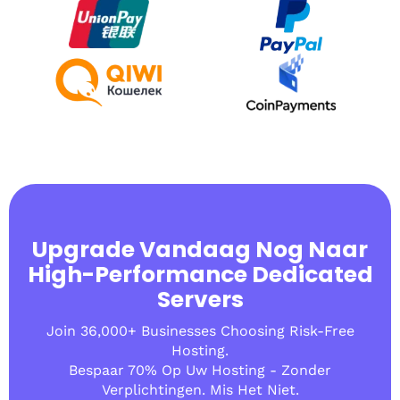
Upgrade Vandaag Nog Naar
High-Performance Dedicated
Servers
Join 36,000+ Businesses Choosing Risk-Free
Hosting.
Bespaar 70% Op Uw Hosting - Zonder
Verplichtingen. Mis Het Niet.