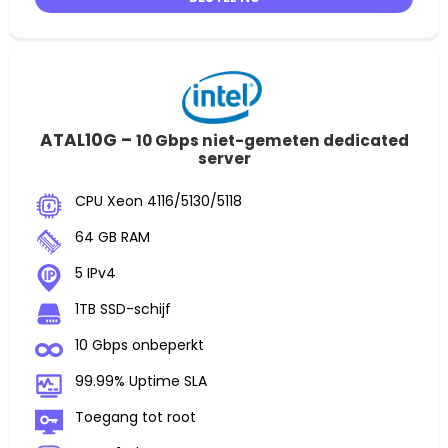
ATAL10G –
10 Gbps niet-gemeten dedicated
server
CPU Xeon 4116/5130/5118
64 GB RAM
5 IPv4
1TB SSD-schijf
10 Gbps onbeperkt
99.99% Uptime SLA
Toegang tot root