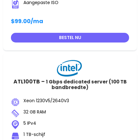
Aangepaste ISO
$99.00
/ma
BESTEL NU
ATL100TB –
1 Gbps dedicated server (100 TB
bandbreedte)
Xeon 1230V5/2640V3
32 GB RAM
5 IPv4
1 TB-schijf