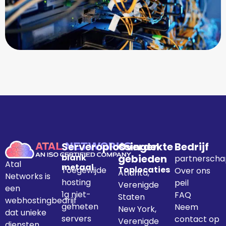
Serveroplossingen
Overdekte
Bedrijf
blank
gebieden
partnerscha
Atal
metaal
Toplocaties
Toegewijde
Over ons
Atlanta,
Networks is
hosting
peil
Verenigde
een
1g niet-
FAQ
Staten
webhostingbedrijf
gemeten
Neem
New York,
dat unieke
servers
contact op
Verenigde
diensten