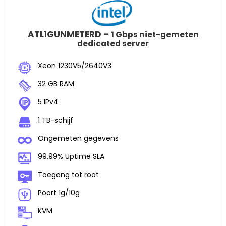
ATL1GUNMETERD –
1 Gbps niet-gemeten
dedicated server
Xeon 1230V5/2640V3
32 GB RAM
5 IPv4
1 TB-schijf
Ongemeten gegevens
99.99% Uptime SLA
Toegang tot root
Poort 1g/10g
KVM