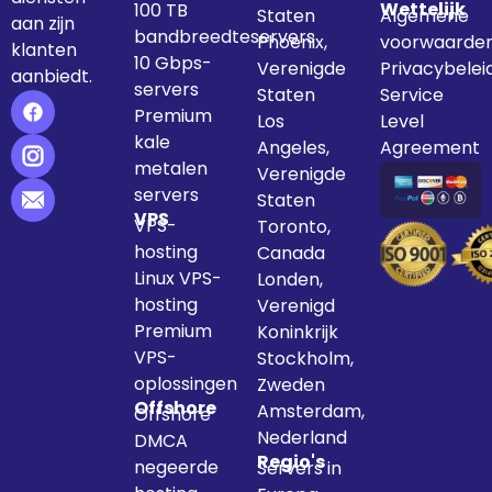
Wettelijk
100 TB
Staten
Algemene
aan zijn
bandbreedteservers
Phoenix,
voorwaarde
klanten
10 Gbps-
Verenigde
Privacybelei
aanbiedt.
servers
Staten
Service
Premium
Los
Level
kale
Angeles,
Agreement
metalen
Verenigde
servers
Staten
VPS
VPS-
Toronto,
hosting
Canada
Linux VPS-
Londen,
hosting
Verenigd
Premium
Koninkrijk
VPS-
Stockholm,
oplossingen
Zweden
Offshore
Amsterdam,
Offshore
Nederland
DMCA
Regio's
negeerde
Servers in