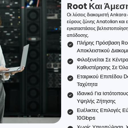
Root Και Άμεσ
Οι λύσεις διακομιστή Ankara 
εύρους ζώνης Anatolian και ετ
εγκαταστάσεις βελτιστοποίηση
απόδοσης.
Πλήρης Πρόσβαση Ro
Αποκλειστικού Διακομ
Φιλοξενείται Σε Κέντ
Καθυστέρησης Σε Όλο
Εταιρικού Επιπέδου D
Ταχύτητα
Ιδανικό Για Ιστότοπο
Υψηλής Ζήτησης
Ευέλικτες Επιλογές Ε
10Gbps
Χωρίς Υπερπώληση, Χ