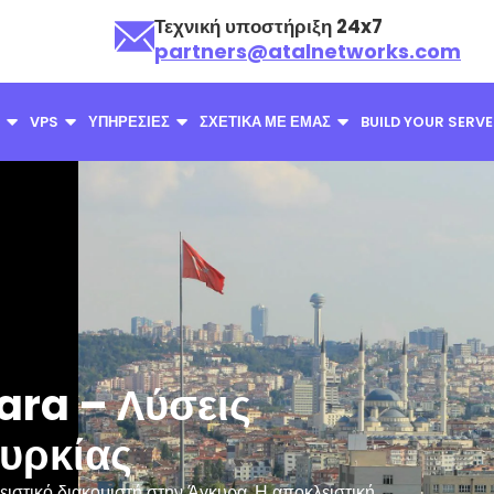
Τεχνική υποστήριξη 24x7
partners@atalnetworks.com
VPS
ΥΠΗΡΕΣΊΕΣ
ΣΧΕΤΙΚΆ ΜΕ ΕΜΆΣ
BUILD YOUR SERV
ara – Λύσεις
υρκίας
ειστικό διακομιστή στην Άγκυρα. Η αποκλειστική