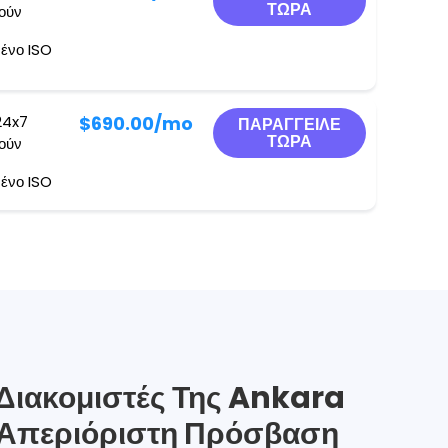
ΤΏΡΑ
γούν
ένο ISO
24x7
$690.00
/mo
ΠΑΡΆΓΓΕΙΛΕ
ΤΏΡΑ
γούν
ένο ISO
 Διακομιστές Της Ankara
 Απεριόριστη Πρόσβαση