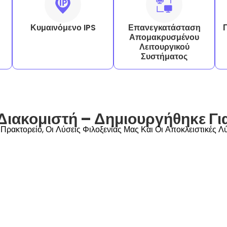
Κυμαινόμενο IPS
Επανεγκατάσταση
Απομακρυσμένου
Λειτουργικού
Συστήματος
 Διακομιστή – Δημιουργήθηκε Γι
 Πρακτορείο, Οι Λύσεις Φιλοξενίας Μας Και Οι Αποκλειστικές 