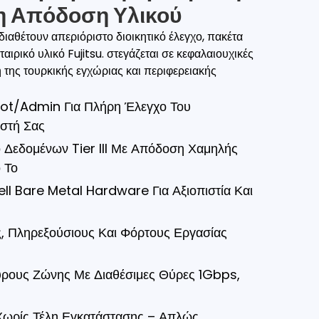
η Απόδοση Υλικού
διαθέτουν απεριόριστο διοικητικό έλεγχο, πακέτα
αιρικό υλικό Fujitsu. στεγάζεται σε κεφαλαιουχικές
 της τουρκικής εγχώριας και περιφερειακής
ot/admin Για Πλήρη Έλεγχο Του
ιστή Σας
ρο Δεδομένων Tier III Με Απόδοση Χαμηλής
 Το
ell Bare Metal Hardware Για Αξιοπιστία Και
υς, Πληρεξούσιους Και Φόρτους Εργασίας
ύρους Ζώνης Με Διαθέσιμες Θύρες 1Gbps,
ωρίς Τέλη Εγκατάστασης – Απλώς