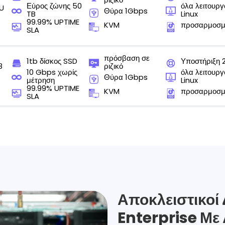
Εύρος ζώνης 50
όλα λειτουρ
U
Θύρα 1Gbps
TB
Linux
99.99% UPTIME
KVM
προσαρμοσμ
SLA
πρόσβαση σε
1tb δίσκος SSD
Υποστήριξη 
8
ριζικό
10 Gbps χωρίς
όλα λειτουρ
Θύρα 1Gbps
μέτρηση
Linux
99.99% UPTIME
KVM
προσαρμοσμ
SLA
Αποκλειστικοί
Enterprise Με