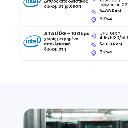
Διπλός αποκλειστικός
υψηλότερη CP
διακομιστής Xeon
64GB RAM
5 IPv4
ATAL10G –
CPU Xeon
10 Gbps
4116/5130/511
χωρίς μετρημένο
αποκλειστικό
64 GB RAM
διακομιστή
5 IPv4