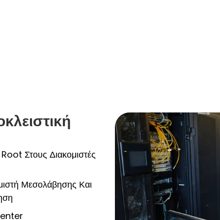
οκλειστική
Root Στους Διακομιστές
ομιστή Μεσολάβησης Και
ηση
enter