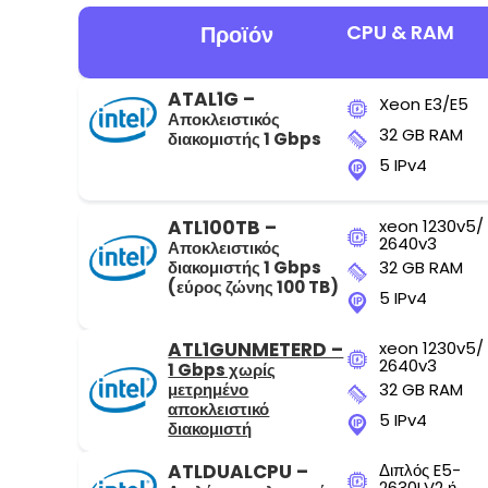
CPU & RAM
Προϊόν
ATAL1G –
Xeon E3/E5
Αποκλειστικός
32 GB RAM
διακομιστής 1 Gbps
5 IPv4
ATL100TB –
xeon 1230v5/
2640v3
Αποκλειστικός
διακομιστής 1 Gbps
32 GB RAM
(εύρος ζώνης 100 TB)
5 IPv4
ATL1GUNMETERD –
xeon 1230v5/
2640v3
1 Gbps χωρίς
μετρημένο
32 GB RAM
αποκλειστικό
5 IPv4
διακομιστή
ATLDUALCPU –
Διπλός E5-
2630LV2 ή