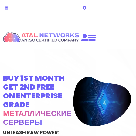
Перейти
24х7 техническая
Живой чат
к
поддержка
(24 часа)
содержимому
partners@atalnetworks.com
BUY 1ST MONTH
GET 2ND FREE
ON ENTERPRISE
GRADE
МЕТАЛЛИЧЕСКИЕ
СЕРВЕРЫ
UNLEASH RAW POWER: