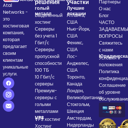
решения
участки
Партнеры
Atal
голый
Лучшие
О нас
Networks -
металл
локации
Выделенный
Атланта,
Блог
это
хостинг
США
ЧАСТО
хостинговая
Серверы
Нью-Йорк,
ЗАДАВАЕМ
компания,
без учета 1
США
ВОПРОСЫ
которая
Гбит/с
Феникс,
Свяжитесь
предлагает
Серверы
США
с нами
своим
Юридическа
пропускной
Лос-
Условия и
клиентам
способности
Анджелес,
положения
уникальные
100 ТБ
США
Политика
услуги.
10 Гбит/с
Торонто,
конфиденциа
серверы
Канада
Соглашение
Премиум-
Лондон,
об уровне
серверы с
Великобритания
обслуживани
голыми
Стокгольм,
металлами
Швеция
VPS
Амстердам,
VPS хостинг
Нидерланды
Хостинг