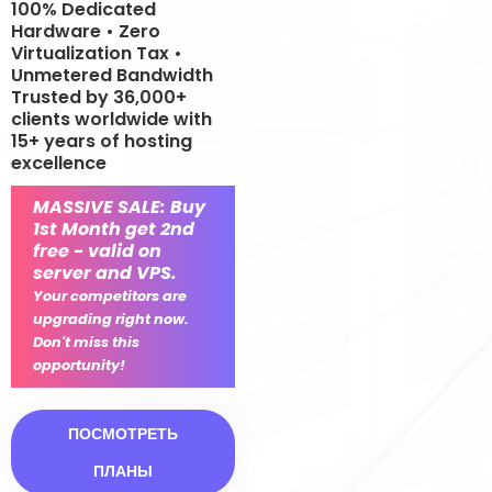
100% Dedicated
Hardware • Zero
Virtualization Tax •
Unmetered Bandwidth
Trusted by 36,000+
clients worldwide with
15+ years of hosting
excellence
MASSIVE SALE: Buy
1st Month get 2nd
free - valid on
server and VPS.
Your competitors are
upgrading right now.
Don't miss this
opportunity!
ПОСМОТРЕТЬ
ПЛАНЫ