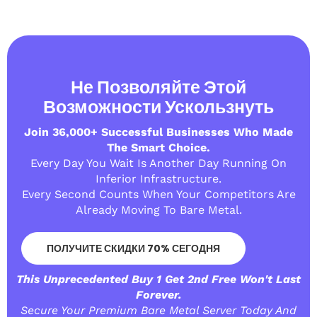
Не Позволяйте Этой
Возможности Ускользнуть
Join 36,000+ Successful Businesses Who Made
The Smart Choice.
Every Day You Wait Is Another Day Running On
Inferior Infrastructure.
Every Second Counts When Your Competitors Are
Already Moving To Bare Metal.
ПОЛУЧИТЕ СКИДКИ 70% СЕГОДНЯ
This Unprecedented Buy 1 Get 2nd Free Won't Last
Forever.
Secure Your Premium Bare Metal Server Today And