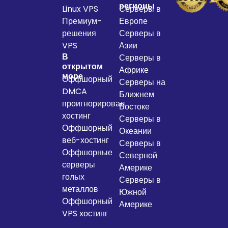
регионы
Linux VPS
Серверы в
Премиум-
Европе
решения
Серверы в
VPS
Азии
В
Серверы в
открытом
Африке
море
Оффшорный
Серверы на
DMCA
Ближнем
проигнорировал
Востоке
хостинг
Серверы в
Оффшорный
Океании
веб-хостинг
Серверы в
Оффшорные
Северной
серверы
Америке
голых
Серверы в
металлов
Южной
Оффшорный
Америке
VPS хостинг