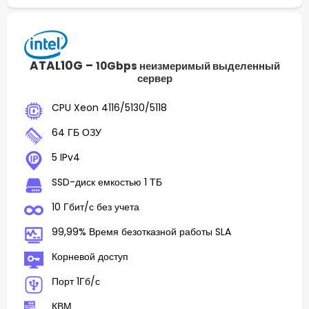
ATAL10G –
10Gbps неизмеримый выделенный
сервер
CPU Xeon 4116/5130/5118
64 ГБ ОЗУ
5 IPv4
SSD-диск емкостью 1 ТБ
10 Гбит/с без учета
99,99% Время безотказной работы SLA
Корневой доступ
Порт 1Гб/с
КВМ