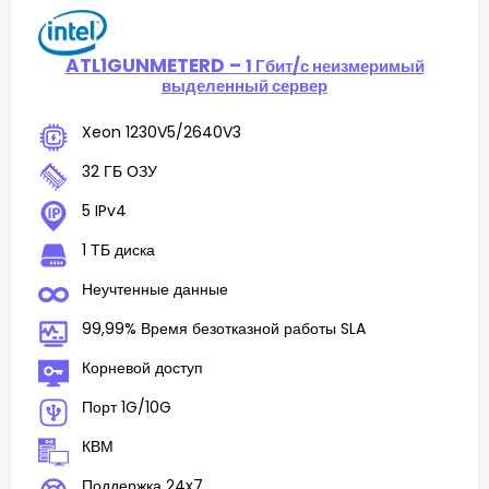
ATL1GUNMETERD –
1 Гбит/с неизмеримый
выделенный сервер
Xeon 1230V5/2640V3
32 ГБ ОЗУ
5 IPv4
1 ТБ диска
Неучтенные данные
99,99% Время безотказной работы SLA
Корневой доступ
Порт 1G/10G
КВМ
Поддержка 24x7