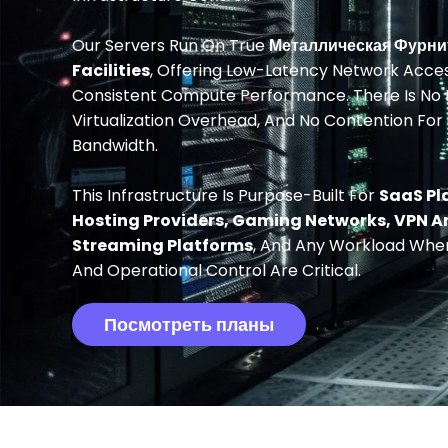
Our Servers Run On True
Металлическая Фурни
Facilities
, Offering Low-Latency Network Access,
Consistent Compute Performance. There Is No 
Virtualization Overhead, And No Contention For
Bandwidth.
This Infrastructure Is Purpose-Built For
SaaS Pl
Hosting Providers, Gaming Networks, VPN An
Streaming Platforms
, And Any Workload Wher
And Operational Control Are Critical.
Посмотреть планы