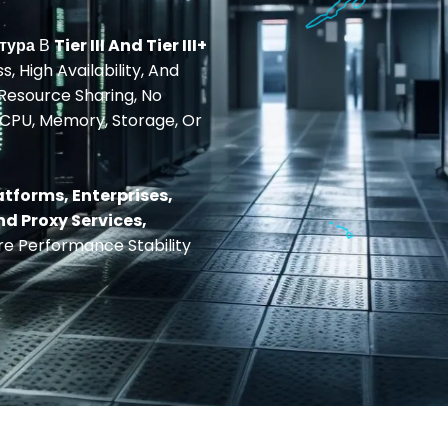
тура
В
Tier III And Tier III+
 High Availability, And
Resource Sharing, No
 CPU, Memory, Storage, Or
atforms, Enterprises,
d Proxy Services,
e Performance Stability