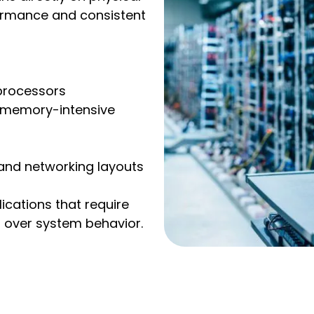
ormance and consistent
processors
 memory-intensive
and networking layouts
lications that require
l over system behavior.