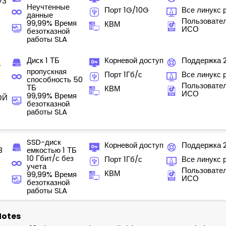
V3
Неучтенные
Порт 1G/10G
Все линукс 
данные
Пользовате
99,99% Время
КВМ
ИСО
безотказной
работы SLA
Диск 1 ТБ
Корневой доступ
Поддержка 
-
пропускная
Порт 1Гб/с
Все линукс 
способность 50
Пользовате
ТБ
КВМ
ИСО
99,99% Время
ОЙ
безотказной
работы SLA
SSD-диск
Корневой доступ
Поддержка 
8
емкостью 1 ТБ
10 Гбит/с без
Порт 1Гб/с
Все линукс 
учета
Пользовате
КВМ
99,99% Время
ИСО
безотказной
работы SLA
Notes