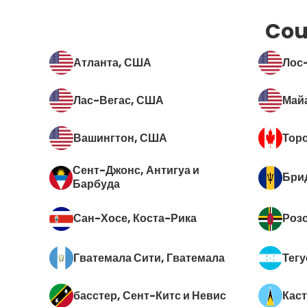
Cou
Атланта
, США
Лос
Лас-Вегас
, США
Май
Вашингтон
, США
Тор
Сент-Джонс
, Антигуа и
Бри
Барбуда
Сан-Хосе
, Коста-Рика
Роз
Гватемала Сити
, Гватемала
Тегу
басстер
, Сент-Китс и Невис
Кас