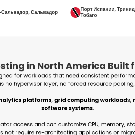
Порт Испании
, Тринид
-Сальвадор
, Сальвадор
Тобаго
ting in North America Built fo
gned for workloads that need consistent performan
is no hypervisor layer, no forced resource pooling,
nalytics platforms
,
grid computing workload
s,
software systems
.
strator access and can customize CPU, memory, st
es not require re-architecting applications or migr