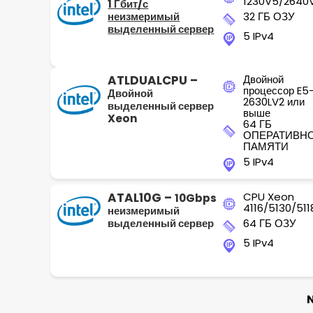
1230V5/2640
1 Гбит/с
неизмеримый
32 ГБ ОЗУ
выделенный сервер
5 IPv4
ATLDUALCPU –
Двойной
процессор E5
Двойной
2630LV2 или
выделенный сервер
выше
Xeon
64 ГБ
ОПЕРАТИВН
ПАМЯТИ
5 IPv4
ATAL10G –
CPU Xeon
10Gbps
4116/5130/511
неизмеримый
выделенный сервер
64 ГБ ОЗУ
5 IPv4