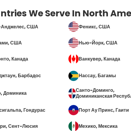
ntries We Serve In North Ame
-Анджелес
, США
Феникс
, США
ами
, США
Нью-Йорк
, США
онто
, Канада
Ванкувер
, Канада
джтаун
, Барбадос
Нассау
, Багамы
Санто-Доминго
,
о
, Доминика
Доминиканская Респуб
сигальпа
, Гондурас
Порт Ау Принс
, Гаити
три
, Сент-Люсия
Мехико
, Мексика