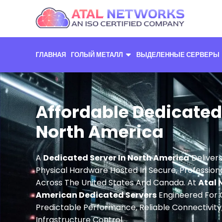
Перейти
к
содержимому
ГЛАВНАЯ
ГОЛЫЙ МЕТАЛЛ
ВЫДЕЛЕННЫЕ СЕРВЕРЫ
Affordable Dedicated 
North America
A
Dedicated Server In North America
Delivers
Physical Hardware Hosted In Secure, Professio
Across The United States And Canada. At
Atal 
American Dedicated Servers
Engineered For 
Predictable Performance, Reliable Connectivit
Infrastructure Control.