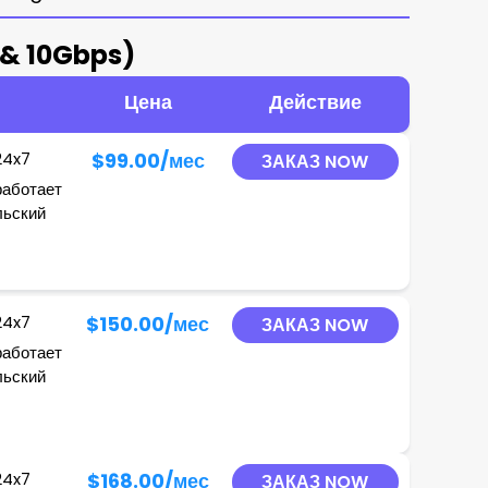
 & 10Gbps)
Цена
Действие
24x7
$99.00
/мес
ЗАКАЗ NOW
работает
льский
24x7
$150.00
/мес
ЗАКАЗ NOW
работает
льский
24x7
$168.00
/мес
ЗАКАЗ NOW