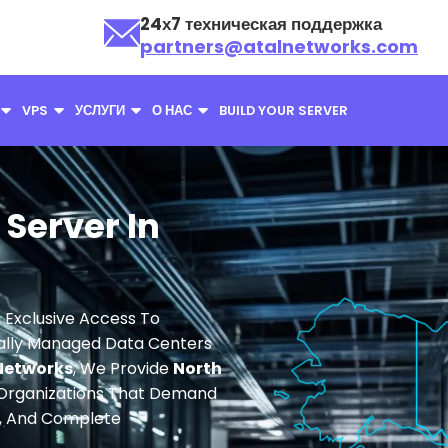
24х7 техническая поддержка
partners@atalnetworks.com
VPS
УСЛУГИ
О НАС
BUILD YOUR SERVER
Server In
 Exclusive Access To
nally Managed Data Centers
Networks
, We Provide
North
Organizations That Demand
y, And Complete