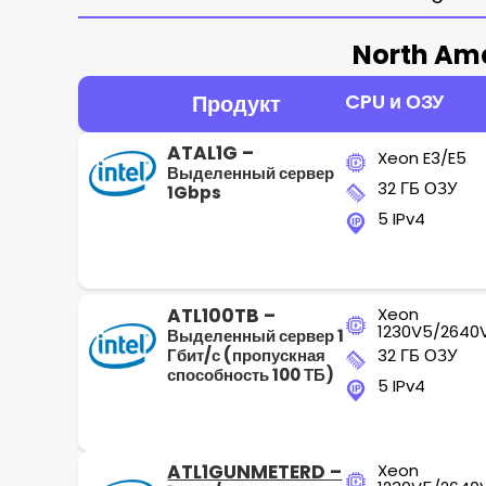
North Ame
CPU и ОЗУ
Продукт
ATAL1G –
Xeon E3/E5
Выделенный сервер
32 ГБ ОЗУ
1Gbps
5 IPv4
ATL100TB –
Xeon
1230V5/2640
Выделенный сервер 1
Гбит/с (пропускная
32 ГБ ОЗУ
способность 100 ТБ)
5 IPv4
ATL1GUNMETERD –
Xeon