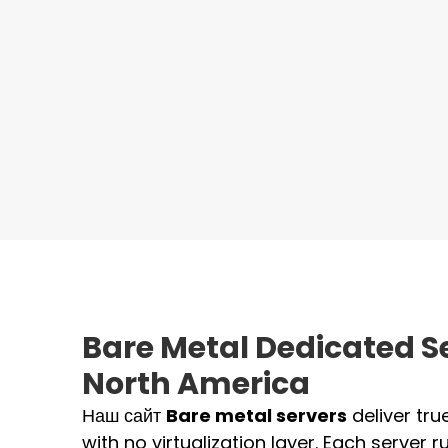
Bare Metal Dedicated Se
North America
Наш сайт
Bare metal servers
deliver tru
with no virtualization layer. Each server r