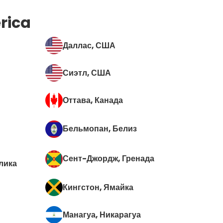
rica
Даллас
, США
Сиэтл
, США
Оттава
, Канада
Бельмопан
, Белиз
Сент-Джордж
, Гренада
лика
Кингстон
, Ямайка
Манагуа
, Никарагуа