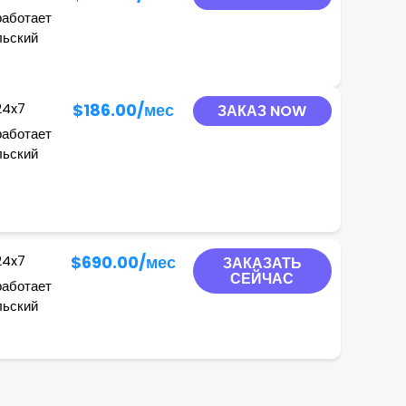
работает
льский
24x7
$186.00
/мес
ЗАКАЗ NOW
работает
льский
24x7
$690.00
/мес
ЗАКАЗАТЬ
СЕЙЧАС
работает
льский