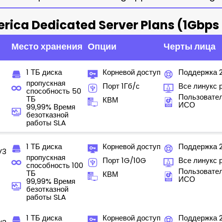
rica Dedicated Server Plans (1Gbps
Место хранения
Опции
Черты лица
1 ТБ диска
Корневой доступ
Поддержка 
пропускная
Порт 1Гб/с
Все линукс 
способность 50
Пользовате
ТБ
КВМ
ИСО
99,99% Время
безотказной
работы SLA
1 ТБ диска
Корневой доступ
Поддержка 
V3
пропускная
Порт 1G/10G
Все линукс 
способность 100
Пользовате
ТБ
КВМ
ИСО
99,99% Время
безотказной
работы SLA
1 ТБ диска
Корневой доступ
Поддержка 