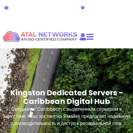
Перейти
24х7 техническая
Живой чат
к
поддержка
(24 часа)
содержимому
partners@atalnetworks.com
Kingston Dedicated Servers -
Caribbean Digital Hub
Соедините Caribbean с выделенным сервером в
Кингстоне. Наш хостинг на Ямайке предлагает надежную
производительность и доступ к региональной сети.