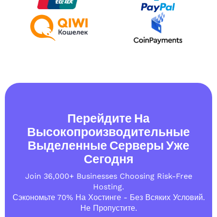
Перейдите На
Высокопроизводительные
Выделенные Серверы Уже
Сегодня
Join 36,000+ Businesses Choosing Risk-Free
Hosting.
Сэкономьте 70% На Хостинге - Без Всяких Условий.
Не Пропустите.