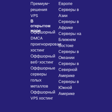
Премиум-
Европе
решения
Серверы в
VPS
Азии
В
Серверы в
открытом
Африке
море
Оффшорный
Серверы на
DMCA
Ближнем
проигнорировал
Востоке
хостинг
Серверы в
Оффшорный
Океании
веб-хостинг
Серверы в
Оффшорные
Северной
серверы
Америке
голых
Серверы в
металлов
Южной
Оффшорный
Америке
VPS хостинг