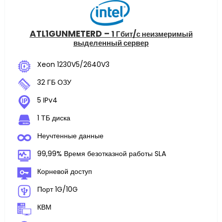
ATL1GUNMETERD –
1 Гбит/с неизмеримый
выделенный сервер
Xeon 1230V5/2640V3
32 ГБ ОЗУ
5 IPv4
1 ТБ диска
Неучтенные данные
99,99% Время безотказной работы SLA
Корневой доступ
Порт 1G/10G
КВМ