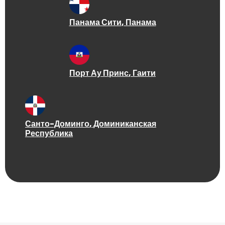
Панама Сити
, Панама
Порт Ау Принс
, Гаити
Санто-Доминго
, Доминиканская
Республика