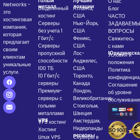
голый
Лучшие
О нас
Networks -
металл
локации
Выделенный
Атланта,
Блог
это
хостинг
США
ЧАСТО
хостинговая
Серверы
Нью-Йорк,
ЗАДАВАЕМ
компания,
без учета 1
США
ВОПРОСЫ
которая
Гбит/с
Феникс,
Свяжитесь
предлагает
Серверы
США
с нами
своим
Юридическа
пропускной
Лос-
Условия и
клиентам
способности
Анджелес,
положения
уникальные
100 ТБ
США
Политика
услуги.
10 Гбит/с
Торонто,
конфиденциа
серверы
Канада
Соглашение
Премиум-
Лондон,
об уровне
серверы с
Великобритания
обслуживани
голыми
Стокгольм,
металлами
Швеция
VPS
Амстердам,
VPS хостинг
Нидерланды
Хостинг
регионы
Linux VPS
Серверы в