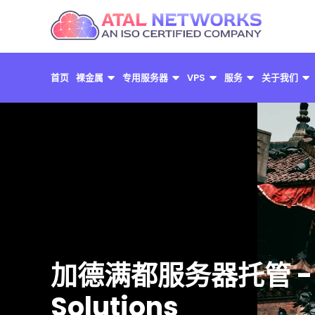
跳
至
内
容
首页
裸金属
专用服务器
VPS
服务
关于我们
加德满都服务器托管 - Hi
Solutions