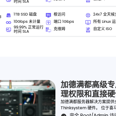
时间 SLA
1TB SSD 磁盘
根访问
24x7 全天
8
10Gbps 未计量
端口 1Gbps
所有 Linux 
99.99% 正常运行
克维姆
自定义 ISO
时间 SLA
加德满都高级专
理权限和直接硬
加德满都服务器解决方案提供
Thinksystem 硬件。 位
完全 Root/admi