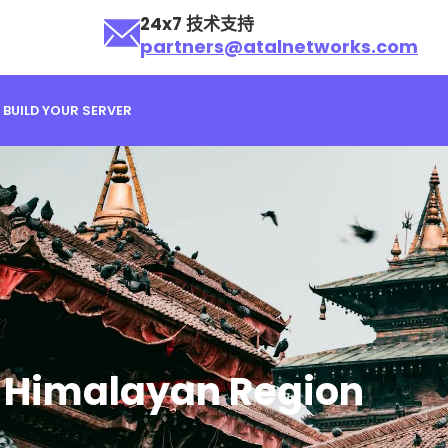
24x7 技术支持
partners@atalnetworks.com
BUILD YOUR SERVER
malayan Region