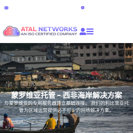
跳
24x7 技术支持
在线聊天
至
partners@atalnetworks.com
(24小时）
内
容
蒙罗维亚托管 - 西非海岸解决方案
与蒙罗维亚的专用服务器建立基础连接。 我们的利比里亚托
管为区域运营提供必不可少的网络解决方案。