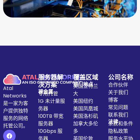
服务器解
覆盖区域
公司名称
决方案
热门地点
合作伙伴
美国亚特兰
Atal
裸金属
关于我们
专用托管
大
Networks
博客
1G 未计量服
美国纽约
是一家为客
常见问题
务器
美国凤凰城
户提供独特
联系我们
100TB 带宽
美国洛杉矶
服务的网络
法律
服务器
加拿大多伦
条款和条件
托管公司。
10Gbps 服
多
隐私政策
务器
英国伦敦
服务水平协