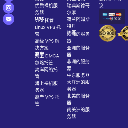
优质裸机服
瑞典斯德哥
议
务器
尔摩
VPS
荷兰阿姆斯
VPS 托管
特丹
Linux VPS 托
地区
管
欧洲的服务
高级 VPS 解
器
决方案
亚洲的服务
离岸
器
海上 DMCA
非洲的服务
忽略托管
器
离岸网络托
中东服务器
管
大洋洲的服
海上裸机服
务器
务器
北美的服务
离岸 VPS 托
器
管
南美洲的服
务器