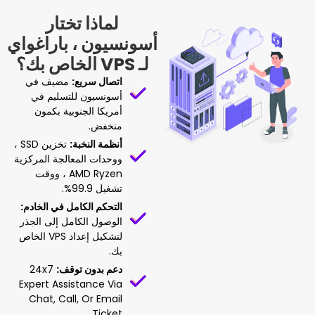
لماذا تختار
أسونسيون ، باراغواي
لـ VPS الخاص بك؟
اتصال سريع:
مضيف في
أسونسيون للتسليم في
أمريكا الجنوبية بكمون
منخفض.
أنظمة النخبة:
تخزين SSD ،
ووحدات المعالجة المركزية
AMD Ryzen ، ووقت
تشغيل 99.9%.
التحكم الكامل في الخادم:
الوصول الكامل إلى الجذر
لتشكيل إعداد VPS الخاص
بك.
دعم بدون توقف:
24x7
Expert Assistance Via
Chat, Call, Or Email
Ticket.