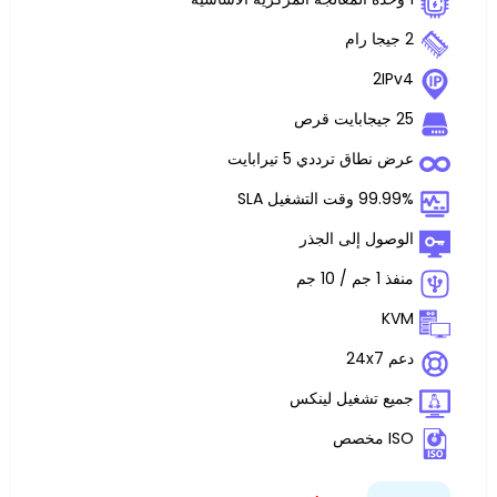
 ترددي 5 تيرابايت
غيل SLA
 إلى الجذر
تشغيل لينكس