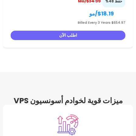
$34.99/Mo
$1
/مو
اطلب الآن
وية لخوادم أسونسيون VPS