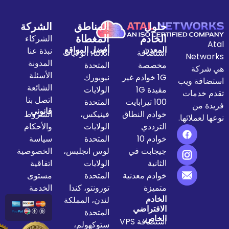
حلول
المناطق
الشركة
الخادم
المغطاة
الشركاء
المعدن
أفضل المواقع
نبذة عنا
استضافة
اتلانتا، الولايات
المدونة
مخصصة
المتحدة
الأسئلة
1G خوادم غير
نيويورك
الشائعة
مقيدة 1G
الولايات
اتصل بنا
100 تيرابايت
المتحدة
قانوني
خوادم النطاق
فينيكس،
الشروط
الترددي
الولايات
والأحكام
خوادم 10
المتحدة
سياسة
جيجابت في
لوس انجليس،
الخصوصية
الثانية
الولايات
اتفاقية
خوادم معدنية
المتحدة
مستوى
متميزة
تورونتو، كندا
الخدمة
الخادم
لندن، المملكة
الافتراضي
المتحدة
الخاص
استضافة VPS
ستوكهولم،