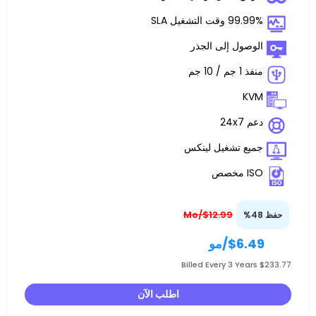
غيل SLA
 إلى الجذر
تشغيل لينكس
$12.99/Mo
$
/مو
اطلب الآن