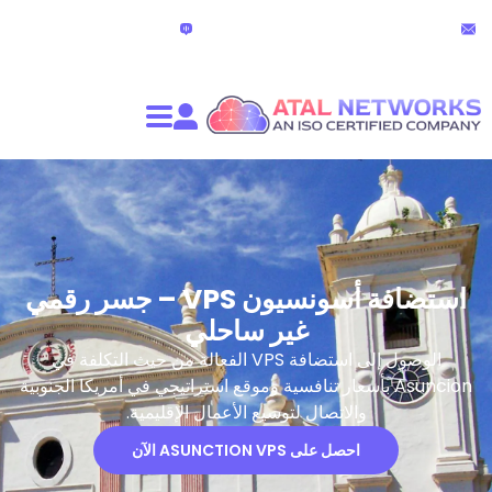
الدردشة المباشرة
partners@atalnet
(24 ساعة)
استضافة أسونسيون VPS – جسر رقمي
غير ساحلي
الوصول إلى استضافة VPS الفعالة من حيث التكلفة في
Asun بأسعار تنافسية وموقع استراتيجي في أمريكا الجنوبية
والاتصال لتوسيع الأعمال الإقليمية.
احصل على ASUNCTION VPS الآن