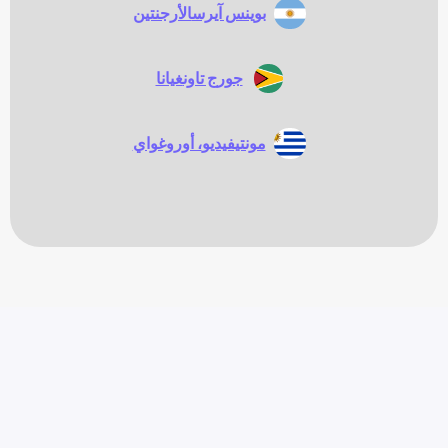
بوينس آيرس
الأرجنتين
جورج تاون
غيانا
مونتيفيديو
، أوروغواي