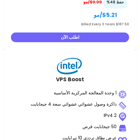
$9.99/مو
$
/مو
اطلب الآن
VPS Boost
صول عشوائي عشوائي سعة 4 جيجابايت
 ترددي 10 تيرابايت