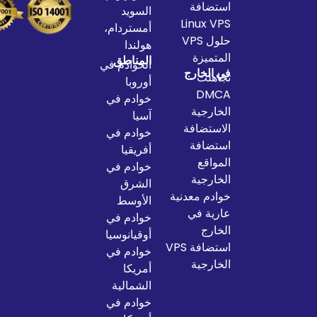
استضافة
السويد
Linux VPS
أمستردام،
حلول VPS
هولندا
المتميزة
المناطق
الخوادم في
في الخارج
تجاهلت
أوروبا
DMCA
خوادم في
الخارجية
آسيا
الاستضافة
خوادم في
استضافة
أفريقيا
المواقع
خوادم في
الخارجية
الشرق
خوادم معدنية
الأوسط
عارية في
خوادم في
الخارج
أوقيانوسيا
استضافة VPS
خوادم في
الخارجية
أمريكا
الشمالية
خوادم في