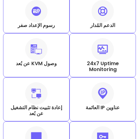
المُدار
رسوم الإعداد صفر
24x7 U
وصول KVM عن بُعد
Monito
إعادة تثبيت نظام التشغيل
عن بُعد