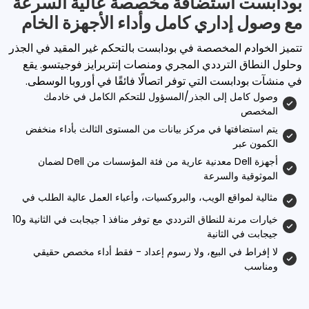
استضافة مخصصة عالية السرعة
اري كامل وأداء الأجهزة الخام
المخصصة في بودابست بالتحكم غير المقيد في الجذر
لترددي المجري ومنصات إنتربرايز فوجيتسو. يقع
ت التي توفر اتصالًا فائقًا في أوروبا الوسطى.
إلى الجذر/المسؤول للتحكم الكامل في خادمك
تها في مركز بيانات من المستوى الثالث بأداء منخفض
أجهزة Dell معدنية عارية من فئة المؤسسات من Dell لضمان
والسرعة
قع الويب، والبروكسيات، وأعباء العمل عالية الطلب في
خيارات مرنة للنطاق الترددي مع توفر منافذ 1 جيجابت في الثانية و10
لثانية
ي البيع، ولا رسوم إعداد - فقط أداء مخصص حقيقي