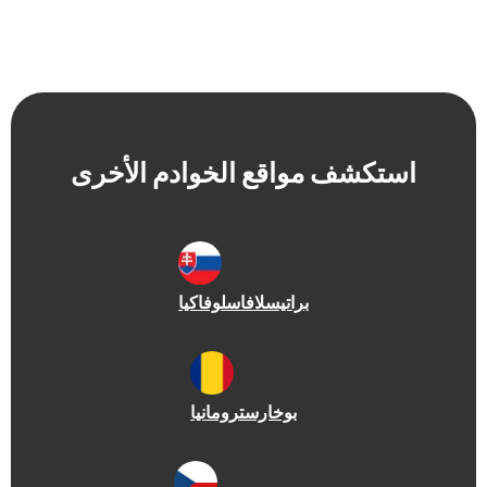
شف مواقع الخوادم الأخرى
براتيسلافا
سلوفاكيا
بوخارست
رومانيا