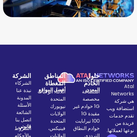
حلول
المناطق
الشركة
الخادم
المغطاة
الشركاء
المعدن
أفضل المواقع
نبذة عنا
استضافة
اتلانتا، الولايات
المدونة
مخصصة
المتحدة
الأسئلة
1G خوادم غير
نيويورك
الشائعة
مقيدة 1G
الولايات
اتصل بنا
100 تيرابايت
المتحدة
قانوني
خوادم النطاق
فينيكس،
الشروط
الترددي
الولايات
والأحكام