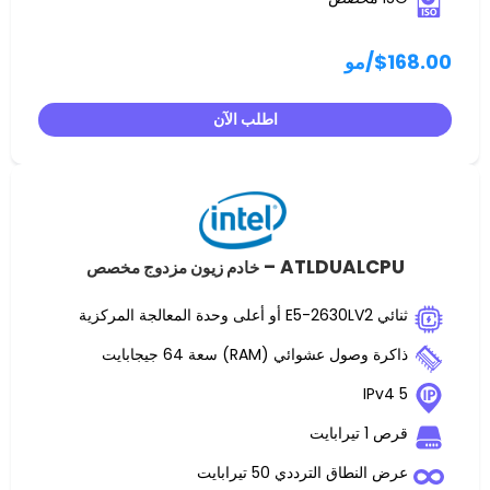
مو
اطلب الآن
ATLDUALC
خادم زيون مزدوج مخصص
 عشوائي (RAM) سعة 64 جيجابايت
ت
اق الترددي 50 تيرابايت