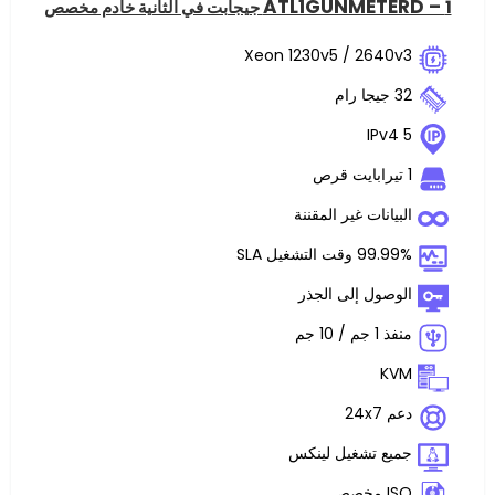
ATL1GUNME
Xeon 1230v5 / 2
ت غير المقننة
غيل SLA
 إلى الجذر
تشغيل لينكس