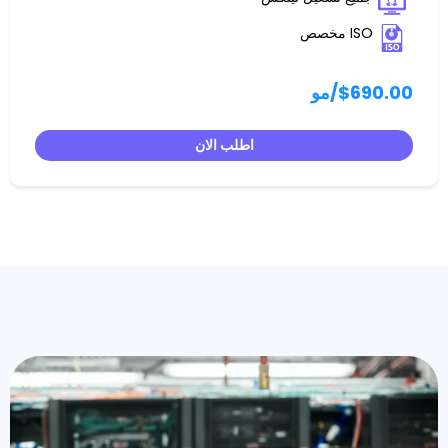
/مو
اطلب الان