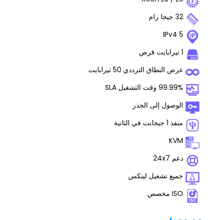
اق الترددي 50 تيرابايت
غيل SLA
 إلى الجذر
تشغيل لينكس