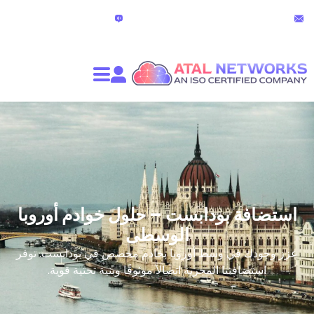
الدردشة المباشرة
partners@atalnet
(24 ساعة)
بودابست – حلول خوادم أوروبا
الوسطى
ي وسط أوروبا بخادم مخصص في بودابست. توفر
نا المجرية اتصالاً موثوقًا وبنية تحتية قوية.