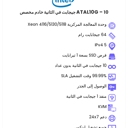
ATAL10
لجة المركزية Xeon 4116/5130/5118
ت
غيل SLA
 إلى الجذر
تشغيل لينكس