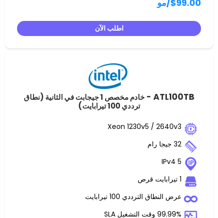
و
اطلب الآن
ATL
خادم مخصص 1 جيجابت في الثانية (نطاق
ترددي 100 تيرابايت)
Xeon 1230v5 / 2
ق الترددي 100 تيرابايت
غيل SLA