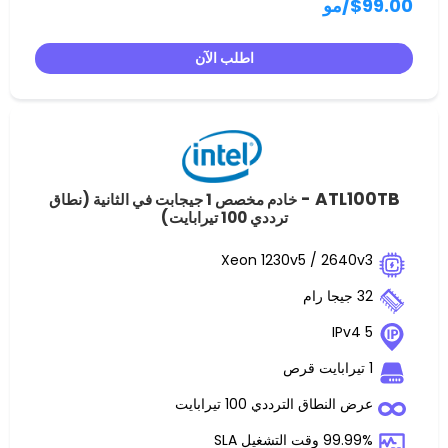
و
اطلب الآن
ATL
خادم مخصص 1 جيجابت في الثانية (نطاق
ترددي 100 تيرابايت)
Xeon 1230v5 / 2
ق الترددي 100 تيرابايت
غيل SLA