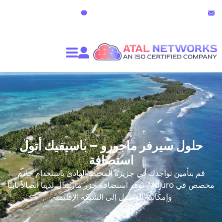
الدردشة المباشرة
partners@atalnet
(24 ساعة)
يرفر ماجورو – باسيفيك أتول
استضافة
واجدك في جزيرة المحيط الهادئ باستخدام خادم
مخصص في Majuro. توفر استضافة جزر مارشال لدينا اتصالاً ثابتًا
إمكانية الوصول إلى الشبكة الإقليمية.