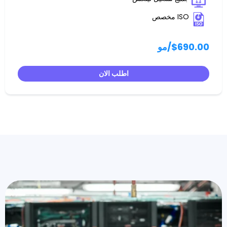
/مو
اطلب الان