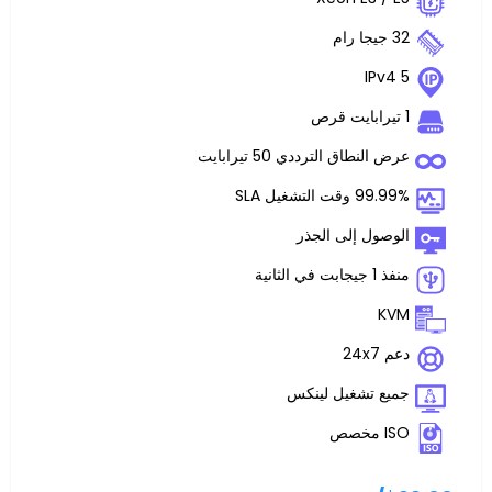
اق الترددي 50 تيرابايت
غيل SLA
 إلى الجذر
تشغيل لينكس