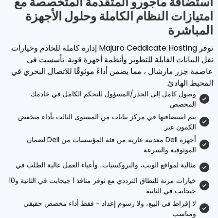
اجورو المتقدمة المتخصصة مع
لنظام الكاملة وحلول الأجهزة
توفر Majuro Ceddicate Hosting إدارة كاملة للخادم وخيارات
قابلة للتطوير وأنظمة أجهزة قوية. تأسست في
ال ، مما يضمن أداءً موثوقًا للاتصال البحري في
إلى الجذر/المسؤول للتحكم الكامل في خادمك
تها في مركز بيانات من المستوى الثالث بأداء منخفض
أجهزة Dell معدنية عارية من فئة المؤسسات من Dell لضمان
والسرعة
قع الويب، والبروكسيات، وأعباء العمل عالية الطلب في
خيارات مرنة للنطاق الترددي مع توفر منافذ 1 جيجابت في الثانية و10
لثانية
ي البيع، ولا رسوم إعداد - فقط أداء مخصص حقيقي