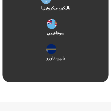
باليكير
، ميكرونيزيا
سوفا
فيجي
يارين
، ناورو