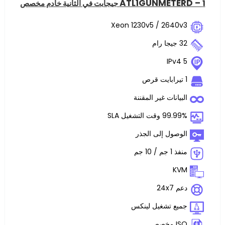
ATL1GUNME
Xeon 1230v5 / 2
ت غير المقننة
غيل SLA
 إلى الجذر
تشغيل لينكس