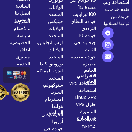
1G خوادم غير
نيويورك
الشائعة
مقيدة 1G
الولايات
اتصل بنا
100 تيرابايت
المتحدة
قانوني
خوادم النطاق
فينيكس،
الشروط
الترددي
الولايات
والأحكام
خوادم 10
المتحدة
سياسة
جيجابت في
لوس انجليس،
الخصوصية
الثانية
الولايات
اتفاقية
خوادم معدنية
المتحدة
مستوى
متميزة
تورونتو، كندا
الخدمة
الخادم
لندن، المملكة
الافتراضي
المتحدة
الخاص
استضافة VPS
ستوكهولم،
استضافة
السويد
Linux VPS
أمستردام،
حلول VPS
هولندا
المتميزة
المناطق
الخوادم في
في الخارج
تجاهلت
أوروبا
DMCA
خوادم في