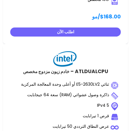
مو
اطلب الآن
ATLDUALC
خادم زيون مزدوج مخصص
 عشوائي (RAM) سعة 64 جيجابايت
ت
اق الترددي 50 تيرابايت