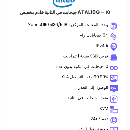
ATAL10
لجة المركزية Xeon 4116/5130/5118
ت
غيل SLA
 إلى الجذر
تشغيل لينكس