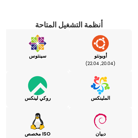
أنظمة التشغيل المتاحة
بونتو
سينتوس
لينكس
روكي لينكس
بيان
ISO مخصص