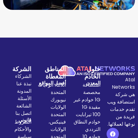
حلول
المناطق
الشركة
الخادم
المغطاة
الشركاء
المعدن
أفضل المواقع
نبذة عنا
استضافة
اتلانتا، الولايات
المدونة
مخصصة
المتحدة
الأسئلة
1G خوادم غير
نيويورك
الشائعة
مقيدة 1G
الولايات
اتصل بنا
100 تيرابايت
المتحدة
قانوني
خوادم النطاق
فينيكس،
الشروط
الترددي
الولايات
والأحكام
خوادم 10
المتحدة
سياسة