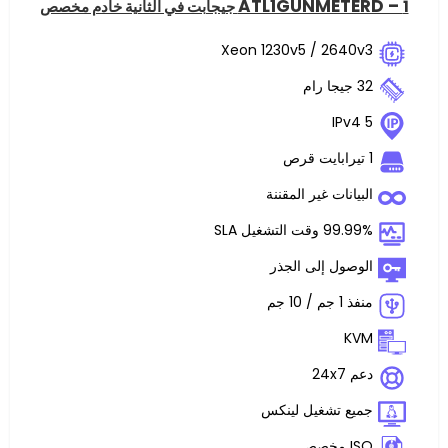
ATL1GUNME
Xeon 1230v5 / 2
ت غير المقننة
غيل SLA
 إلى الجذر
تشغيل لينكس