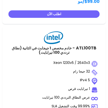
و
اطلب الآن
ATL
خادم مخصص 1 جيجابت في الثانية (نطاق
ترددي 100 تيرابايت)
Xeon 1230v5 / 2
ق الترددي 100 تيرابايت
غيل SLA