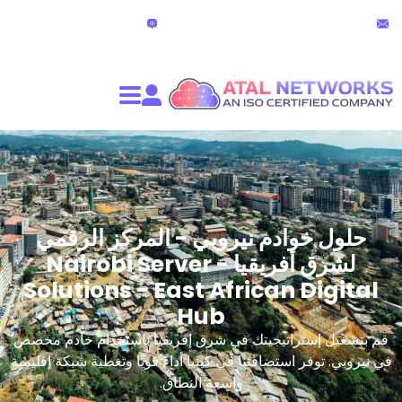
الدردشة المباشرة
partners@atalnet
(24 ساعة)
ادم نيروبي - المركز الرقمي
لشرق أفريقيا - Nairobi Server
Solutions - East African 
Hub
راتيجيتك في شرق إفريقيا باستخدام خادم مخصص
 استضافتنا في كينيا أداءً قويًا وتغطية شبكة إقليمية
واسعة النطاق.