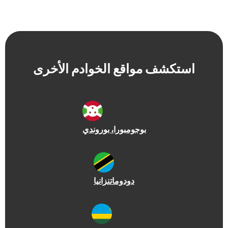
شف مواقع الخوادم الأخرى
بوجومبورا
، بوروندي
دودوما
تنزانيا