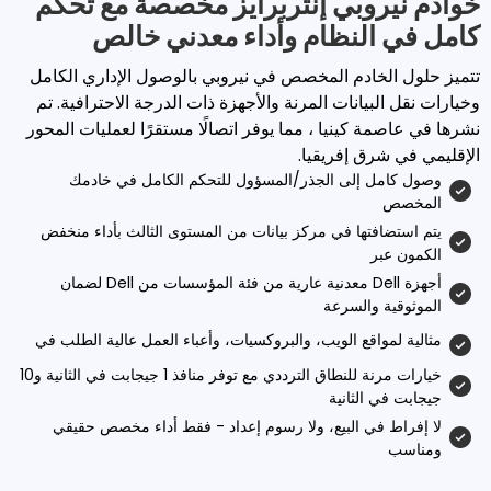
وبي إنتربرايز مخصصة مع تحكم
لنظام وأداء معدني خالص
ادم المخصص في نيروبي بالوصول الإداري الكامل
انات المرنة والأجهزة ذات الدرجة الاحترافية. تم
كينيا ، مما يوفر اتصالًا مستقرًا لعمليات المحور
 إفريقيا.
إلى الجذر/المسؤول للتحكم الكامل في خادمك
تها في مركز بيانات من المستوى الثالث بأداء منخفض
أجهزة Dell معدنية عارية من فئة المؤسسات من Dell لضمان
والسرعة
قع الويب، والبروكسيات، وأعباء العمل عالية الطلب في
خيارات مرنة للنطاق الترددي مع توفر منافذ 1 جيجابت في الثانية و10
لثانية
ي البيع، ولا رسوم إعداد - فقط أداء مخصص حقيقي