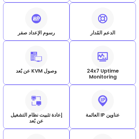
المُدار
رسوم الإعداد صفر
24x7 U
وصول KVM عن بُعد
Monito
إعادة تثبيت نظام التشغيل
عن بُعد