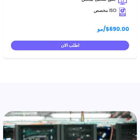
/مو
اطلب الان