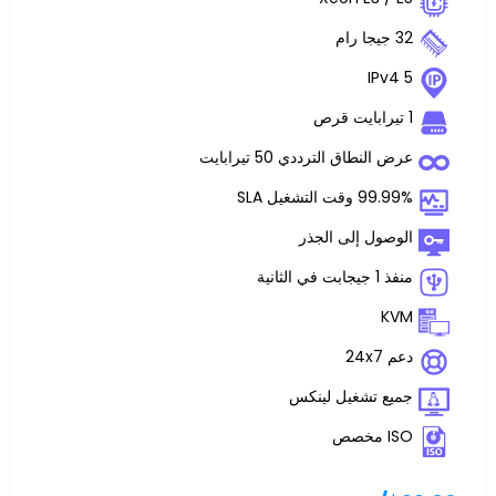
اق الترددي 50 تيرابايت
غيل SLA
 إلى الجذر
تشغيل لينكس