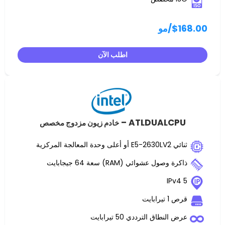
مو
اطلب الآن
ATLDUALC
خادم زيون مزدوج مخصص
 عشوائي (RAM) سعة 64 جيجابايت
ت
اق الترددي 50 تيرابايت