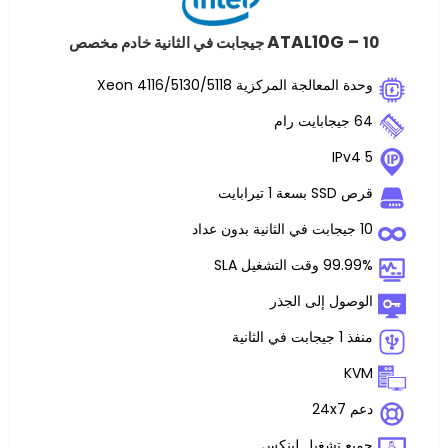
ATAL10
لجة المركزية Xeon 4116/5130/5118
ت
غيل SLA
 إلى الجذر
تشغيل لينكس