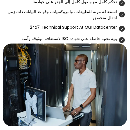
مع وصول كامل إلى الجذر على خوادمنا
ة للتطبيقات، والبروكسيات، وقواعد البيانات ذات زمن
فض
24x7 Technical Support At Our D
 شهادة ISO لاستضافة موثوقة وآمنة