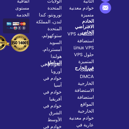
الثانية
الولايات
اتفاقية
خوادم معدنية
المتحدة
مستوى
متميزة
تورونتو، كندا
الخدمة
الخادم
لندن، المملكة
الافتراضي
المتحدة
الخاص
استضافة VPS
ستوكهولم،
استضافة
السويد
Linux VPS
أمستردام،
حلول VPS
هولندا
المتميزة
المناطق
الخوادم في
في الخارج
تجاهلت
أوروبا
DMCA
خوادم في
الخارجية
آسيا
الاستضافة
خوادم في
استضافة
أفريقيا
المواقع
خوادم في
الخارجية
الشرق
خوادم معدنية
الأوسط
عارية في
خوادم في