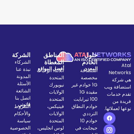
حلول
المناطق
الشركة
الخادم
المغطاة
الشركاء
المعدن
أفضل المواقع
نبذة عنا
استضافة
اتلانتا، الولايات
المدونة
مخصصة
المتحدة
الأسئلة
1G خوادم غير
نيويورك
الشائعة
مقيدة 1G
الولايات
اتصل بنا
100 تيرابايت
المتحدة
قانوني
خوادم النطاق
فينيكس،
الشروط
الترددي
الولايات
والأحكام
خوادم 10
المتحدة
سياسة
جيجابت في
لوس انجليس،
الخصوصية