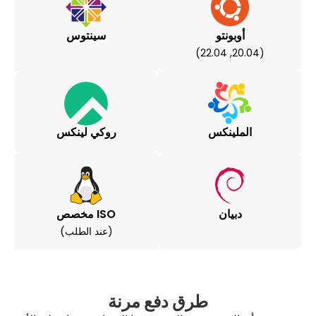
بونتو
سينتوس
لينكس
روكي لينكس
بيان
ISO مخصص
(عند الطلب)
طرق دفع مرنة