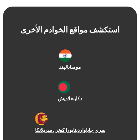
شف مواقع الخوادم الأخرى
مومباي
الهند
دكا
بنغلاديش
سري جاياواردينابورا كوتي
، سريلانكا