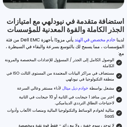
تقدمة في نيودلهي مع امتيازات
ملة والقوة المعدنية للمؤسسات
 في الهند
يأتي مزودًا بأجهزة Dell EMC من فئة
 يسمح لك بالتوسع بسرعة والبقاء في السيطرة ،
امل إلى الجذر / المسؤول للإعدادات المخصصة والمرونة
مستضاف في مراكز البيانات المعتمدة من المستوى الثالث ISO في
ولوجيا في نيودلهي
سطة
خوادم ديل ميتال
لأداء مستقر وعالي السرعة
اختر بين منافذ 1 جيجابت في الثانية أو 10 جيجابت في الثانية
لنطاق الترددي الديناميكي.
دم الوسائط والتكنولوجيا المالية ومنصات الألعاب وأدوات
م خفية ، ولا بيع زائد - فقط قوة نقية ومخصصة