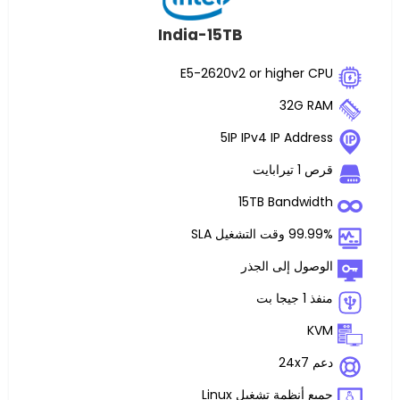
India-15TB
E5-2620v2 or highe
32G
5IP IPv4 IP Ad
ت
15TB Band
غيل SLA
 إلى الجذر
ظمة تشغيل Linux