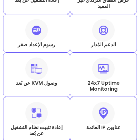
 الترددي غير
إعادة التشغيل عن بُعد
مقيد
المُدار
رسوم الإعداد صفر
24x7 U
وصول KVM عن بُعد
Monito
إعادة تثبيت نظام التشغيل
عن بُعد