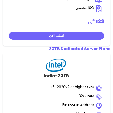
اطلب الآن
33TB Dedicated S
India-33TB
E5-2620v2 or highe
32G
5IP IPv4 IP Ad