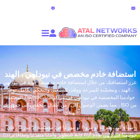
الدردشة المباشرة
partners@atalnet
(24 ساعة)
ادم مخصص في نيودلهي ، الهند
من خلال استضافة خادم مخصصة قوية في نيودلهي
سّنة للسرعة ووقت التشغيل والتحكم الكامل. توجد
خوادمنا المخصصة في نيودلهي في مراكز بيانات Tier III المعتمدة
، مما يضمن الوصول إلى زمن انتقال منخفض إلى جمهورك
الهندي.
 أو مزودًا أو موزعًا في مؤسسة أو موزعًا ، فإن
قدم أداءً قابلاً للتطوير وأمانًا متقدمًا ونطاقًا تردديًا