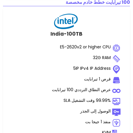
India-100TB
E5-2620v2 or highe
32G
5IP IPv4 IP Ad
ت
ق الترددي 100 تيرابايت
غيل SLA
 إلى الجذر