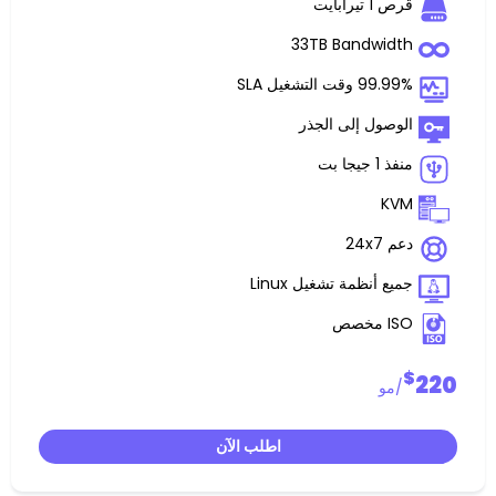
ت
33TB Band
غيل SLA
 إلى الجذر
ظمة تشغيل Linux
اطلب الآن