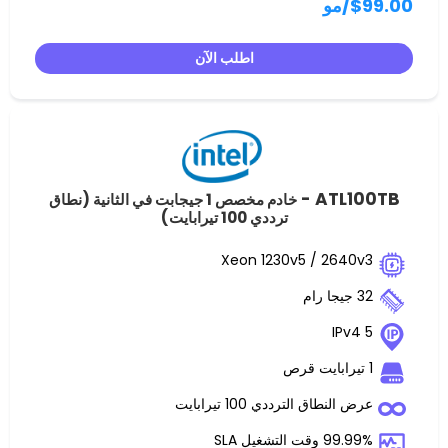
و
اطلب الآن
ATL
خادم مخصص 1 جيجابت في الثانية (نطاق
ترددي 100 تيرابايت)
Xeon 1230v5 / 2
ق الترددي 100 تيرابايت
غيل SLA