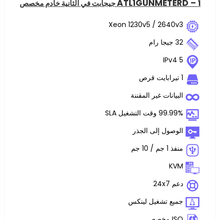
ATL1GUNME
Xeon 1230v5 / 2
ت غير المقننة
غيل SLA
 إلى الجذر
تشغيل لينكس