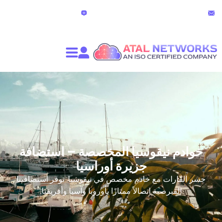
الدردشة المباشرة
partners@atalnet
(24 ساعة)
نيقوسيا المخصصة – استضافة
جزيرة أوراسيا
 مع خادم مخصص في نيقوسيا. توفر استضافتنا
صية اتصالاً ممتازًا بأوروبا وآسيا وأفريقيا.