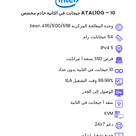
ATAL10
لجة المركزية Xeon 4116/5130/5118
ت
غيل SLA
 إلى الجذر
تشغيل لينكس