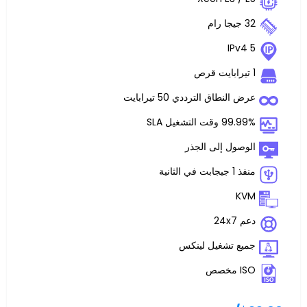
اق الترددي 50 تيرابايت
غيل SLA
 إلى الجذر
تشغيل لينكس