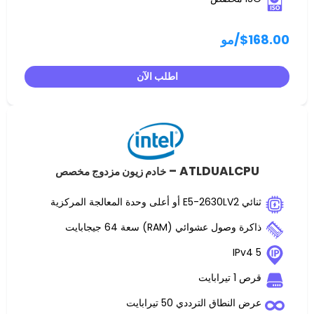
مو
اطلب الآن
ATLDUALC
خادم زيون مزدوج مخصص
 عشوائي (RAM) سعة 64 جيجابايت
ت
اق الترددي 50 تيرابايت