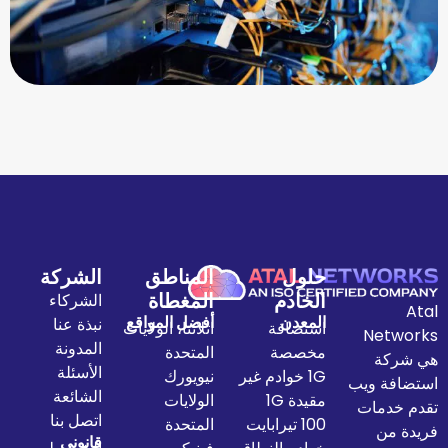
حلول
المناطق
الشركة
الخادم
المغطاة
الشركاء
المعدن
أفضل المواقع
نبذة عنا
استضافة
اتلانتا، الولايات
المدونة
مخصصة
المتحدة
الأسئلة
1G خوادم غير
نيويورك
الشائعة
مقيدة 1G
الولايات
اتصل بنا
100 تيرابايت
المتحدة
قانوني