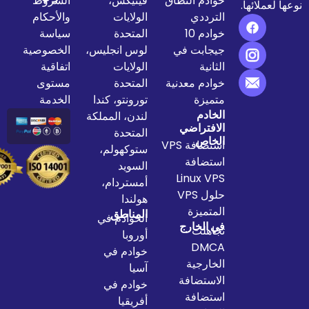
خوادم النطاق
فينيكس،
الشروط
الترددي
الولايات
والأحكام
خوادم 10
المتحدة
سياسة
جيجابت في
لوس انجليس،
الخصوصية
الثانية
الولايات
اتفاقية
خوادم معدنية
المتحدة
مستوى
متميزة
تورونتو، كندا
الخدمة
الخادم
لندن، المملكة
الافتراضي
المتحدة
الخاص
استضافة VPS
ستوكهولم،
استضافة
السويد
Linux VPS
أمستردام،
حلول VPS
هولندا
المتميزة
المناطق
الخوادم في
في الخارج
تجاهلت
أوروبا
DMCA
خوادم في
الخارجية
آسيا
الاستضافة
خوادم في
استضافة
أفريقيا