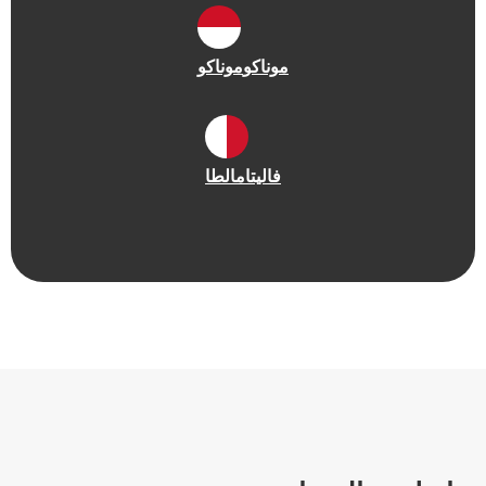
موناكو
موناكو
فاليتا
مالطا