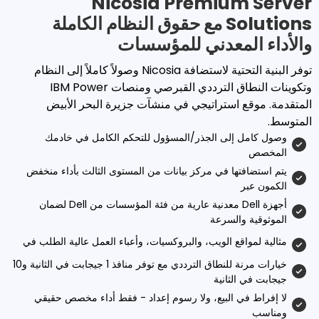
Nicosia Premium
Solutions مع حقوق النظام الكاملة
لمعدني للمؤسسات
توفر البنية التحتية لاستضافة Nicosia وصولاً كاملاً إلى النظام
وتكوينات النطاق الترددي القبرصي ومنصات IBM Power
 استراتيجي في منشآت جزيرة البحر الأبيض
إلى الجذر/المسؤول للتحكم الكامل في خادمك
تها في مركز بيانات من المستوى الثالث بأداء منخفض
أجهزة Dell معدنية عارية من فئة المؤسسات من Dell لضمان
والسرعة
قع الويب، والبروكسيات، وأعباء العمل عالية الطلب في
خيارات مرنة للنطاق الترددي مع توفر منافذ 1 جيجابت في الثانية و10
لثانية
ي البيع، ولا رسوم إعداد - فقط أداء مخصص حقيقي