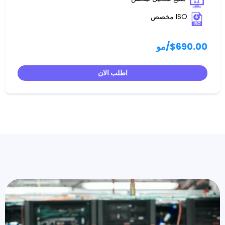
/مو
اطلب الان