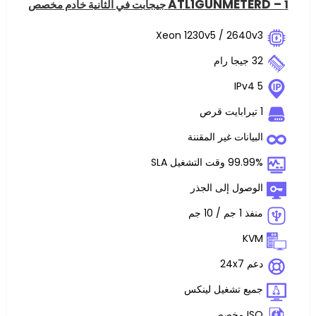
ATL1GUNME
Xeon 1230v5 / 2
ت غير المقننة
غيل SLA
 إلى الجذر
تشغيل لينكس