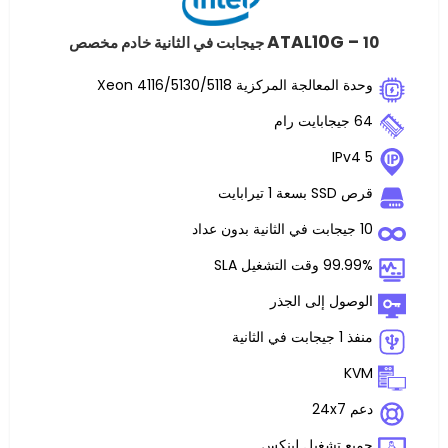
ATAL10
لجة المركزية Xeon 4116/5130/5118
ت
غيل SLA
 إلى الجذر
تشغيل لينكس