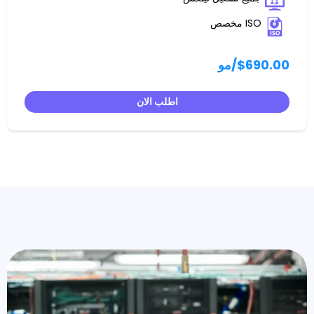
/مو
اطلب الان