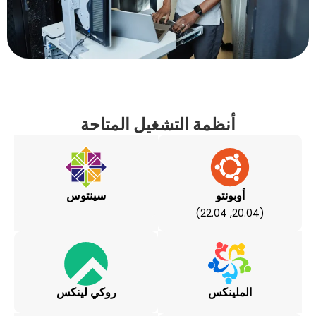
أنظمة التشغيل المتاحة
بونتو
سينتوس
لينكس
روكي لينكس