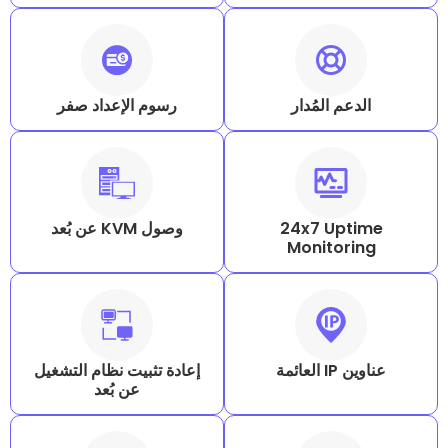
المُدار
رسوم الإعداد صفر
24x7 U
وصول KVM عن بُعد
Monito
إعادة تثبيت نظام التشغيل
عن بُعد