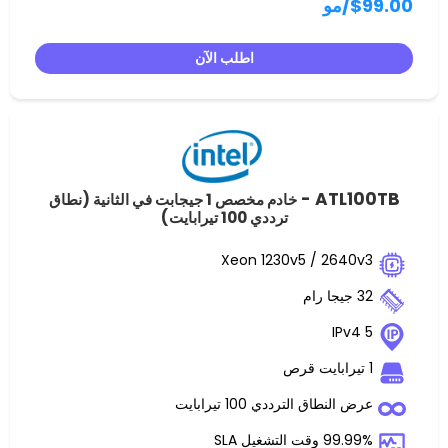
و
اطلب الآن
ATL
خادم مخصص 1 جيجابت في الثانية (نطاق
ترددي 100 تيرابايت)
Xeon 1230v5 / 2
ق الترددي 100 تيرابايت
غيل SLA