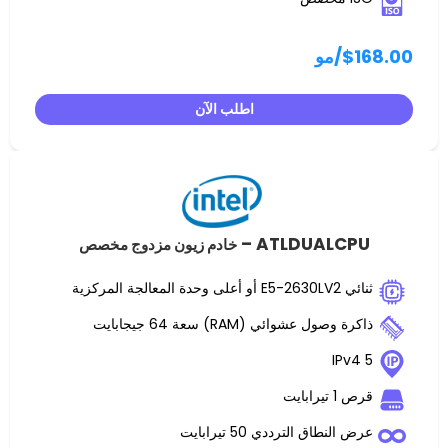
مو
اطلب الآن
ATLDUALC
خادم زيون مزدوج مخصص
 عشوائي (RAM) سعة 64 جيجابايت
ت
اق الترددي 50 تيرابايت