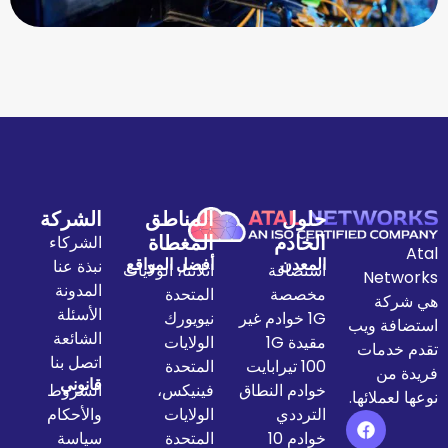
حلول
المناطق
الشركة
الخادم
المغطاة
الشركاء
المعدن
أفضل المواقع
نبذة عنا
استضافة
اتلانتا، الولايات
المدونة
مخصصة
المتحدة
الأسئلة
1G خوادم غير
نيويورك
الشائعة
مقيدة 1G
الولايات
اتصل بنا
100 تيرابايت
المتحدة
قانوني
خوادم النطاق
فينيكس،
الشروط
الترددي
الولايات
والأحكام
خوادم 10
المتحدة
سياسة