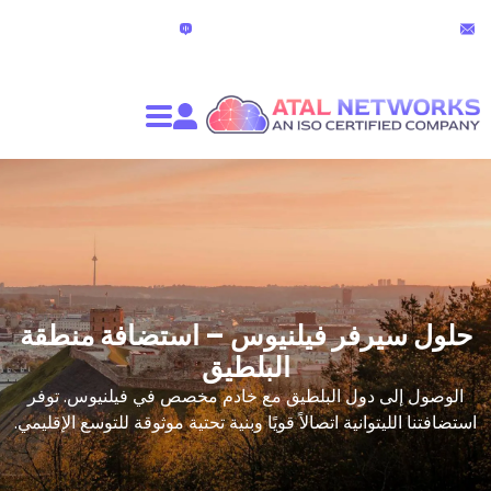
الدردشة المباشرة
partners@atalnet
(24 ساعة)
فر فيلنيوس – استضافة منطقة
البلطيق
دول البلطيق مع خادم مخصص في فيلنيوس. توفر
انية اتصالاً قويًا وبنية تحتية موثوقة للتوسع الإقليمي.