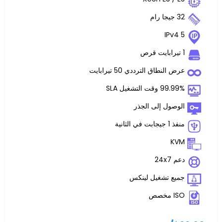
اق الترددي 50 تيرابايت
غيل SLA
 إلى الجذر
تشغيل لينكس