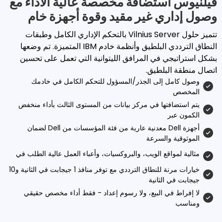
ستضافة مخصصة عالية الأداء مع
ي غير مقيد وقوة أجهزة خام
تتميز حلول Vilnius Server بالتحكم الإداري الكامل وطبقات
النطاق الترددي البلطيق وأنظمة خادم IBM المتميزة. تم وضعها
 في المرافق الليتوانية التي تعمل على تحسين
بلطيق.
إلى الجذر/المسؤول للتحكم الكامل في خادمك
تها في مركز بيانات من المستوى الثالث بأداء منخفض
أجهزة Dell معدنية عارية من فئة المؤسسات من Dell لضمان
والسرعة
قع الويب، والبروكسيات، وأعباء العمل عالية الطلب في
خيارات مرنة للنطاق الترددي مع توفر منافذ 1 جيجابت في الثانية و10
لثانية
ي البيع، ولا رسوم إعداد - فقط أداء مخصص حقيقي