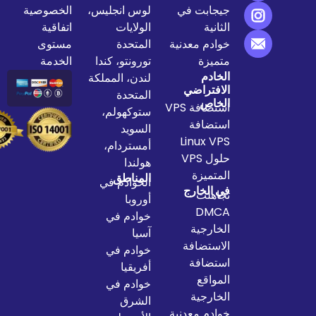
جيجابت في
لوس انجليس،
الخصوصية
الثانية
الولايات
اتفاقية
خوادم معدنية
المتحدة
مستوى
متميزة
تورونتو، كندا
الخدمة
الخادم
لندن، المملكة
الافتراضي
المتحدة
الخاص
استضافة VPS
ستوكهولم،
استضافة
السويد
Linux VPS
أمستردام،
حلول VPS
هولندا
المتميزة
المناطق
الخوادم في
في الخارج
تجاهلت
أوروبا
DMCA
خوادم في
الخارجية
آسيا
الاستضافة
خوادم في
استضافة
أفريقيا
المواقع
خوادم في
الخارجية
الشرق
خوادم معدنية