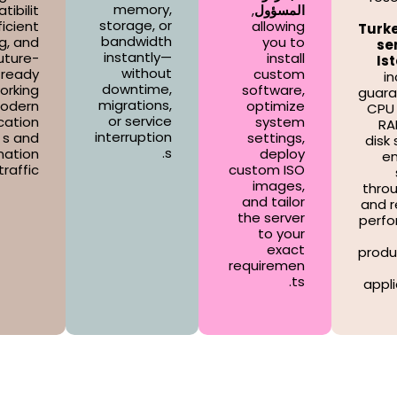
memory,
المسؤول
,
ibilit
storage, or
ficient
allowing
Turk
bandwidth
g, and
you to
ser
instantly—
uture-
install
Is
without
ready
custom
i
downtime,
orking
software,
guar
migrations,
modern
optimize
CPU 
or service
cation
system
RA
interruption
s and
settings,
disk
s.
nation
deploy
en
traffic.
custom ISO
images,
thro
and tailor
and r
the server
perf
to your
exact
produ
requiremen
ts.
appl