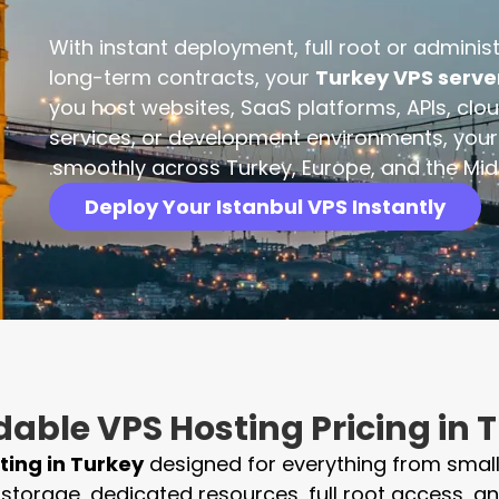
With instant deployment, full root or administ
long-term contracts, your
Turkey VPS serve
you host websites, SaaS platforms, APIs, clo
services, or development environments, you
smoothly across Turkey, Europe, and the Midd
Deploy Your Istanbul VPS Instantly
dable VPS Hosting Pricing in 
ting in Turkey
designed for everything from small
 storage, dedicated resources, full root access, a