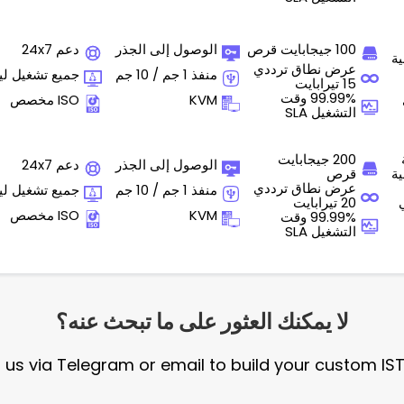
100 جيجابايت قرص
الوصول إلى الجذر
دعم 24x7
ية
عرض نطاق ترددي
منفذ 1 جم / 10 جم
جميع تشغيل ل
15 تيرابايت
99.99% وقت
KVM
ISO مخصص
التشغيل SLA
200 جيجابايت
الوصول إلى الجذر
دعم 24x7
ية
قرص
عرض نطاق ترددي
منفذ 1 جم / 10 جم
جميع تشغيل ل
20 تيرابايت
KVM
ISO مخصص
99.99% وقت
التشغيل SLA
لا يمكنك العثور على ما تبحث عنه؟
h us via Telegram or email to build your custom IS