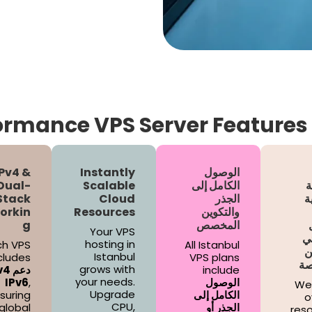
rmance VPS Server Features 
الوصول
Instantly
IPv4 &
ة
الكامل إلى
Scalable
Dual-
ة
الجذر
Cloud
Stack
والتكوين
Resources
orkin
المخصص
g
Your VPS
ي
hosting in
ch VPS
All Istanbul
ن
Istanbul
cludes
VPS plans
صة
grows with
include
your needs.
الوصول
,
IPv6
We
Upgrade
الكامل إلى
suring
o
CPU,
الجذر أو
global
reso