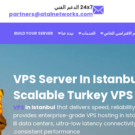
24x7 الدعم الفني
partners@atalnetworks.com
م الافتراضي الخاص
الخدمات
نبذة عنا
BUILD YOUR SERVER
VPS Server In Istanbu
Scalable Turkey VPS
in Istanbul
that delivers speed, reliability
provides enterprise-grade VPS hosting in Ist
III data centers, ultra-low latency connecti
consistent performance.