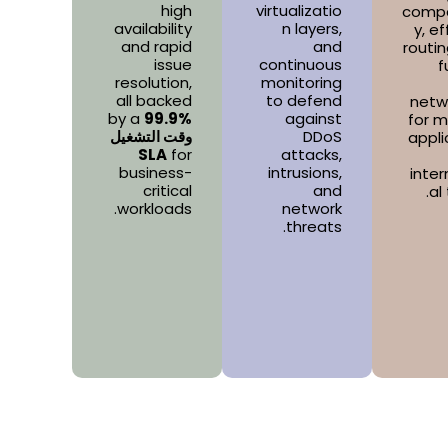
high
virtualizatio
compat
availability
n layers,
y, ef
and rapid
and
routin
issue
continuous
f
resolution,
monitoring
all backed
to defend
netw
by a
99.9%
against
for 
DDoS
وقت التشغيل
appli
SLA
for
attacks,
business-
intrusions,
inter
critical
and
al 
workloads.
network
threats.