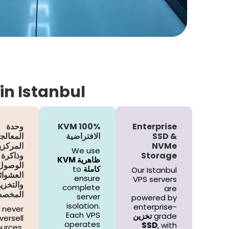
in Istanbul
Enterprise
100% KVM
وحدة
SSD &
الافتراضية
المعالج
NVMe
المركزي
We use
Storage
وذاكرة
ظاهرية KVM
الوصول
كاملة
to
Our Istanbul
العشوائ
ensure
VPS servers
والتخزي
complete
are
المخص
server
powered by
isolation.
enterprise-
 never
Each VPS
grade
تخزين
versell
operates
SSD
, with
urces.