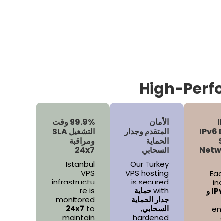
High-Perfo
الأمان
99.9% وقت
IPv6 
المتقدم وجدار
التشغيل SLA
الحماية
ومراقبة
Netw
السحابي
24x7
Istanbul
Our Turkey
VPS
VPS hosting
Ea
infrastructu
is secured
in
with
حماية
re is
دعم IPv4 و
جدار الحماية
monitored
السحابي
,
to
24x7
en
maintain
hardened