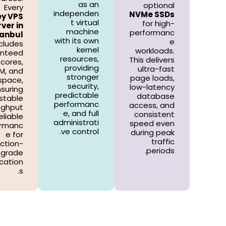
as an
optional
Every
independen
NVMe SSDs
ey VPS
t virtual
for high-
ver in
machine
performanc
tanbul
with its own
e
ncludes
kernel
workloads.
anteed
resources,
This delivers
cores,
providing
ultra-fast
M, and
stronger
page loads,
 space,
security,
low-latency
suring
predictable
database
stable
performanc
access, and
ughput
e, and full
consistent
eliable
administrati
speed even
ormanc
ve control.
during peak
e for
traffic
ction-
periods.
grade
ication
s.