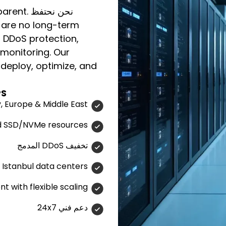
نحن نحتفظ
arent.
 are no long-term
n DDoS protection,
 monitoring. Our
 deploy, optimize, and
PS
, Europe & Middle East
d SSD/NVMe resources
تخفيف DDoS المدمج
II Istanbul data centers
t with flexible scaling
دعم فني 24x7