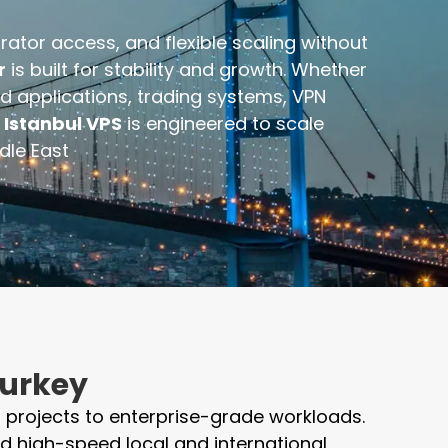
rator access, and flexible scaling without
r
is built for stability and growth. Whether
ud applications, trading systems, VPN
r
Istanbul VPS
is engineered to scale
le East.
Turkey
 projects to enterprise-grade workloads.
nd high-speed local and international