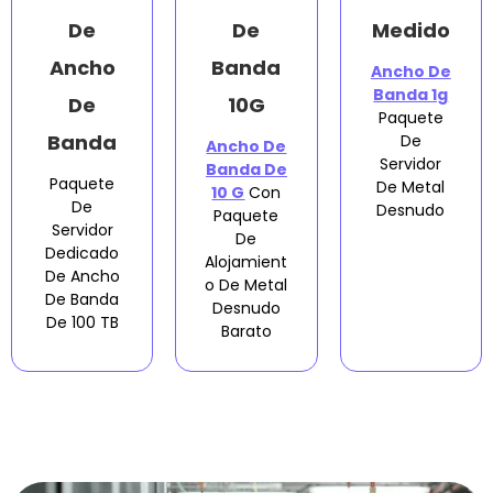
De
De
Medido
Ancho
Banda
Ancho De
Banda 1g
De
10G
Paquete
Banda
De
Ancho De
Servidor
Banda De
Paquete
De Metal
10 G
Con
De
Desnudo
Paquete
Servidor
De
Dedicado
Alojamient
De Ancho
O De Metal
De Banda
Desnudo
De 100 TB
Barato