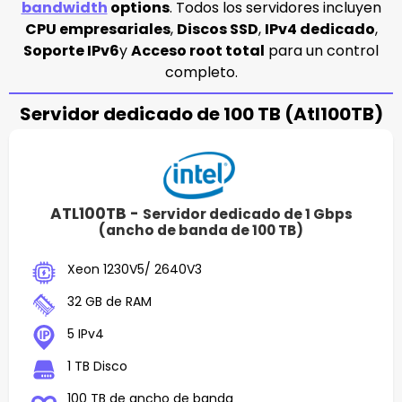
bandwidth
options
. Todos los servidores incluyen
CPU empresariales
,
Discos SSD
,
IPv4 dedicado
,
Soporte IPv6
y
Acceso root total
para un control
completo.
Servidor dedicado de 100 TB (Atl100TB)
ATL100TB -
Servidor dedicado de 1 Gbps
(ancho de banda de 100 TB)
Xeon 1230V5/ 2640V3
32 GB de RAM
5 IPv4
1 TB Disco
100 TB de ancho de banda