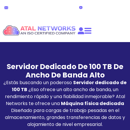
Ir
Soporte técnico 24x7
Chat en directo
al
partners@atalnetworks.com
(24 horas)
contenido
Servidor Dedicado De 100 TB De
Ancho De Banda Alto
¿Estás buscando un poderoso
Servidor dedicado de
100 TB
¿Eso ofrece un alto ancho de banda, un
rendimiento rápido y una fiabilidad inmejorable? Atal
Networks te ofrece una
Máquina física dedicada
Diseñado para cargas de trabajo pesadas en el
almacenamiento, grandes transferencias de datos y
alojamiento de nivel empresarial.