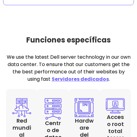
Funciones específicas
We use the latest Dell server technology in our own
data center. To ensure that our customers get the
the best performance out of their websites by
using fast
Servidores dedicados
.
Acces
Red
Hardw
Centr
o root
mundi
are
o de
total
al
del