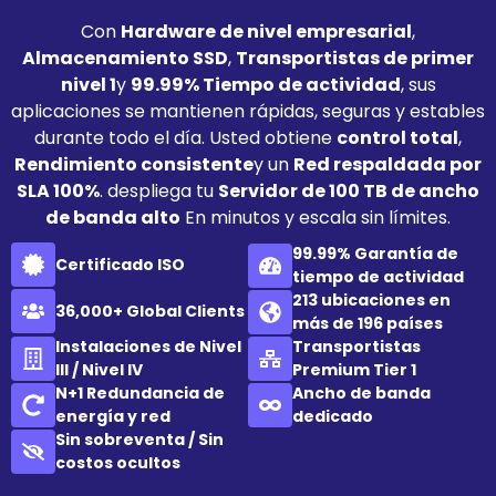
Con
Hardware de nivel empresarial
,
Almacenamiento SSD
,
Transportistas de primer
nivel 1
y
99.99% Tiempo de actividad
, sus
aplicaciones se mantienen rápidas, seguras y estables
durante todo el día. Usted obtiene
control total
,
Rendimiento consistente
y un
Red respaldada por
SLA 100%
. despliega tu
Servidor de 100 TB de ancho
de banda alto
En minutos y escala sin límites.
99.99% Garantía de
Certificado ISO
tiempo de actividad
213 ubicaciones en
36,000+ Global Clients
más de 196 países
Instalaciones de Nivel
Transportistas
III / Nivel IV
Premium Tier 1
N+1 Redundancia de
Ancho de banda
energía y red
dedicado
Sin sobreventa / Sin
costos ocultos