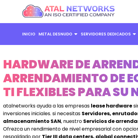
Ir
al
contenido
INICIO
METAL DESNUDO
SERVIDORES DEDICADOS
HARDWARE DE ARREN
ARRENDAMIENTO DE E
TI FLEXIBLES PARA SU
atalnetworks ayuda a las empresas
lease hardware
si
inversiones iniciales. si necesitas
Servidores, enrutad
almacenamiento SAN
, nuestro
Servicios de arrenda
Ofrezca un rendimiento de nivel empresarial con opcion
respaldado por
Tier III data centers, global connect