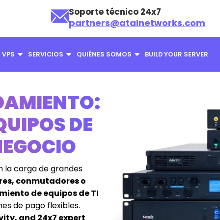
Soporte técnico 24x7
partners@atalnetworks.com
VPS
SERVICIOS
QUIÉNES SOMOS
BUILD YOUR SERVER
DAMIENTO:
QUIPOS DE
 NEGOCIO
n la carga de grandes
ores, conmutadores o
miento de equipos de TI
es de pago flexibles.
ivity, and 24x7 expert