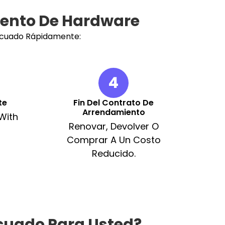
iento De Hardware
ecuado Rápidamente:
4
te
Fin Del Contrato De
Arrendamiento
With
Renovar, Devolver O
Comprar A Un Costo
Reducido.
ecuado Para Usted?