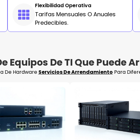
Flexibilidad Operativa
Tarifas Mensuales O Anuales
Predecibles.
De Equipos De TI Que Puede A
a De Hardware
Servicios De Arrendamiento
Para Difer