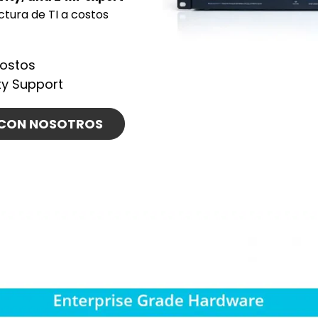
ctura de TI a costos
ostos
ity Support
 CON NOSOTROS