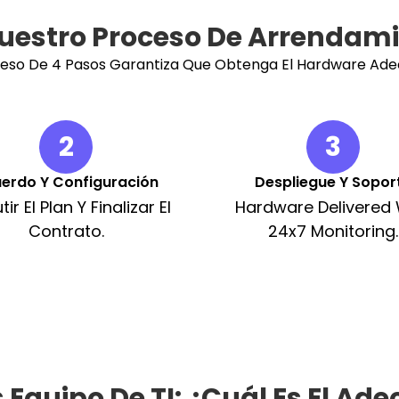
estro Proceso De Arrendam
ceso De 4 Pasos Garantiza Que Obtenga El Hardware Ad
2
3
erdo Y Configuración
Despliegue Y Sopor
tir El Plan Y Finalizar El
Hardware Delivered 
Contrato.
24x7 Monitoring.
Equipo De TI: ¿cuál Es El Ad