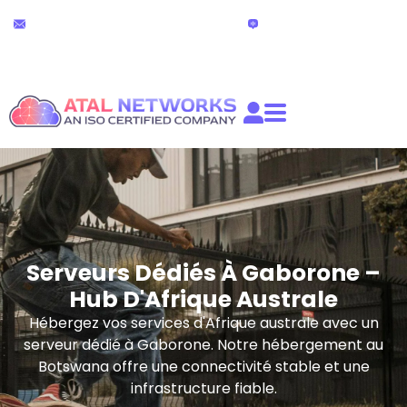
Aller
Support technique
Chat en direct
au
24h/24 et 7j/7
(24 heures)
contenu
partners@atalnetworks.com
Serveurs Dédiés À Gaborone –
Hub D'Afrique Australe
Hébergez vos services d'Afrique australe avec un
serveur dédié à Gaborone. Notre hébergement au
Botswana offre une connectivité stable et une
infrastructure fiable.