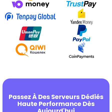
Passez À Des Serveurs Dédiés
Haute Performance Dès
Aujourd'hui