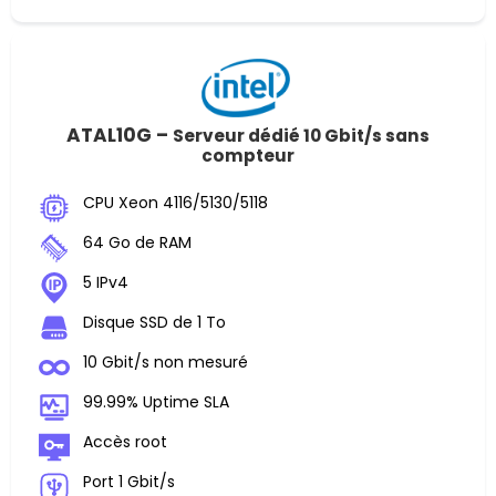
ATAL10G –
Serveur dédié 10 Gbit/s sans
compteur
CPU Xeon 4116/5130/5118
64 Go de RAM
5 IPv4
Disque SSD de 1 To
10 Gbit/s non mesuré
99.99% Uptime SLA
Accès root
Port 1 Gbit/s