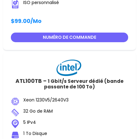
ISO personnalisé
$99.00
/Mo
NUMÉRO DE COMMANDE
ATL100TB –
1 Gbit/s Serveur dédié (bande
passante de 100 To)
Xeon 1230V5/2640V3
32 Go de RAM
5 IPv4
1 To Disque