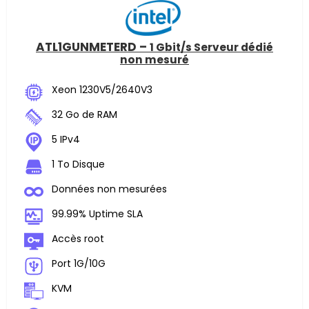
ATL1GUNMETERD –
1 Gbit/s Serveur dédié
non mesuré
Xeon 1230V5/2640V3
32 Go de RAM
5 IPv4
1 To Disque
Données non mesurées
99.99% Uptime SLA
Accès root
Port 1G/10G
KVM