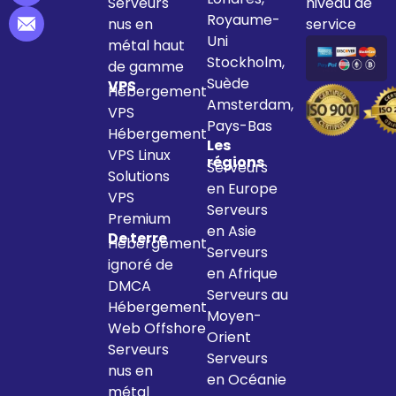
Serveurs
niveau de
Royaume-
nus en
service
Uni
métal haut
Stockholm,
de gamme
Suède
VPS
Hébergement
Amsterdam,
VPS
Pays-Bas
Hébergement
Les
VPS Linux
régions
Serveurs
Solutions
en Europe
VPS
Serveurs
Premium
en Asie
De terre
Hébergement
Serveurs
ignoré de
en Afrique
DMCA
Serveurs au
Hébergement
Moyen-
Web Offshore
Orient
Serveurs
Serveurs
nus en
en Océanie
métal