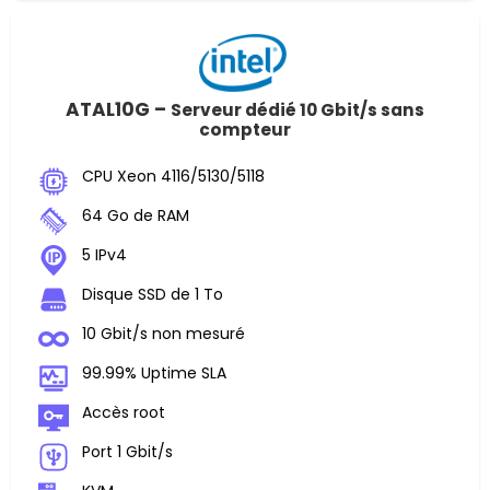
ATAL10G –
Serveur dédié 10 Gbit/s sans
compteur
CPU Xeon 4116/5130/5118
64 Go de RAM
5 IPv4
Disque SSD de 1 To
10 Gbit/s non mesuré
99.99% Uptime SLA
Accès root
Port 1 Gbit/s