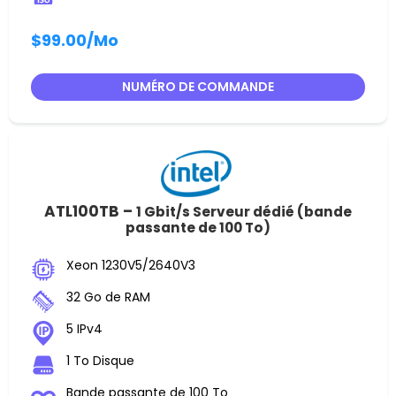
$99.00
/Mo
NUMÉRO DE COMMANDE
ATL100TB –
1 Gbit/s Serveur dédié (bande
passante de 100 To)
Xeon 1230V5/2640V3
32 Go de RAM
5 IPv4
1 To Disque
Bande passante de 100 To