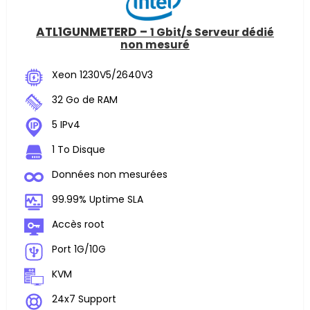
ATL1GUNMETERD –
1 Gbit/s Serveur dédié
non mesuré
Xeon 1230V5/2640V3
32 Go de RAM
5 IPv4
1 To Disque
Données non mesurées
99.99% Uptime SLA
Accès root
Port 1G/10G
KVM
24x7 Support