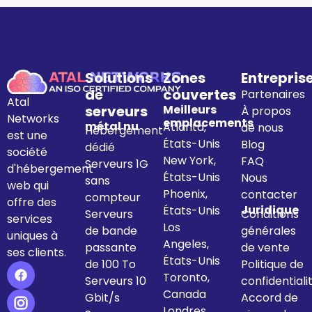
Solutions
Zones
Entrepris
de
couvertes
Partenaires
Atal
serveurs
Meilleurs
À propos
Networks
emplacements
métal nu
Atlanta,
de nous
Hébergement
est une
États-Unis
Blog
dédié
société
New York,
FAQ
Serveurs 1G
d'hébergement
États-Unis
Nous
sans
web qui
Phoenix,
contacter
compteur
offre des
Juridique
États-Unis
Serveurs
Conditions
services
Los
de bande
générales
uniques à
Angeles,
passante
de vente
ses clients.
États-Unis
de 100 To
Politique de
Toronto,
Serveurs 10
confidentiali
Canada
Gbit/s
Accord de
Londres,