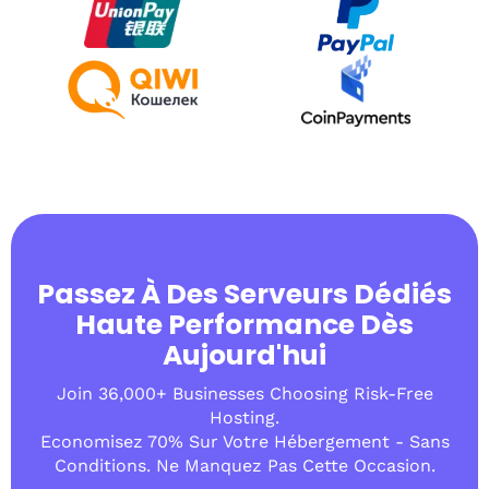
Passez À Des Serveurs Dédiés
Haute Performance Dès
Aujourd'hui
Join 36,000+ Businesses Choosing Risk-Free
Hosting.
Economisez 70% Sur Votre Hébergement - Sans
Conditions. Ne Manquez Pas Cette Occasion.