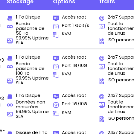
Stockage
Options
Traits
1 To Disque
Accès root
24x7 Suppo
Bande
Tout le
M
Port 1 Gbit/s
passante de
fonctionn
50 To
de Linux
KVM
99.99% Uptime
ISO personn
SLA
1 To Disque
Accès root
24x7 Suppo
V3
Bande
Tout le
Port 1G/10G
M
passante de
fonctionn
100 To
de Linux
KVM
99.99% Uptime
ISO personn
SLA
1 To Disque
Accès root
24x7 Suppo
V3
Données non
Tout le
Port 1G/10G
M
mesurées
fonctionn
99.99% Uptime
de Linux
KVM
SLA
ISO personn
5-
Disque de 1 To
Accès root
24x7 Suppo