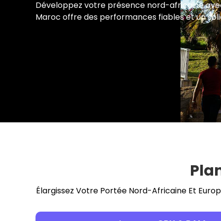
Développez votre présence nord-africaine ave
Maroc offre des performances fiables et un soli
Pla
Élargissez Votre Portée Nord-Africaine Et Euro