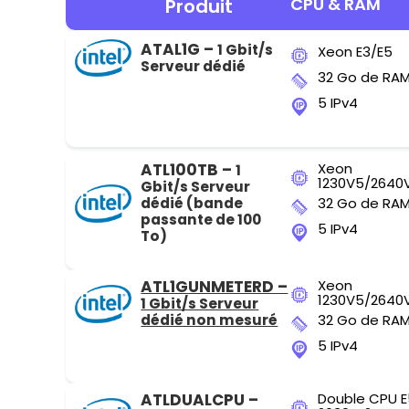
CPU & RAM
Produit
ATAL1G –
1 Gbit/s
Xeon E3/E5
Serveur dédié
32 Go de RA
5 IPv4
ATL100TB –
Xeon
1
1230V5/2640
Gbit/s Serveur
dédié (bande
32 Go de RA
passante de 100
5 IPv4
To)
ATL1GUNMETERD –
Xeon
1230V5/2640
1 Gbit/s Serveur
dédié non mesuré
32 Go de RA
5 IPv4
ATLDUALCPU –
Double CPU E