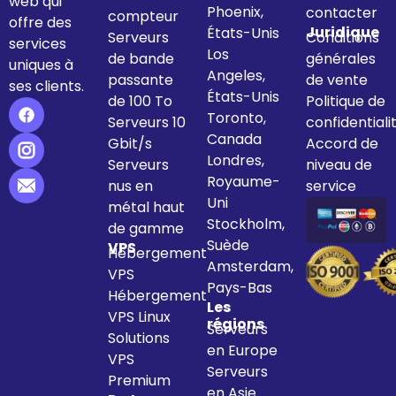
web qui
Phoenix,
contacter
compteur
offre des
Juridique
États-Unis
Serveurs
Conditions
services
Los
de bande
générales
uniques à
Angeles,
passante
de vente
ses clients.
États-Unis
de 100 To
Politique de
Toronto,
Serveurs 10
confidentiali
Canada
Gbit/s
Accord de
Londres,
Serveurs
niveau de
Royaume-
nus en
service
Uni
métal haut
Stockholm,
de gamme
Suède
VPS
Hébergement
Amsterdam,
VPS
Pays-Bas
Hébergement
Les
VPS Linux
régions
Serveurs
Solutions
en Europe
VPS
Serveurs
Premium
en Asie