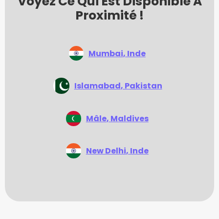
Voyez Ce Qui Est Disponible À
Proximité !
Mumbai
, Inde
Islamabad
, Pakistan
Mâle
, Maldives
New Delhi
, Inde