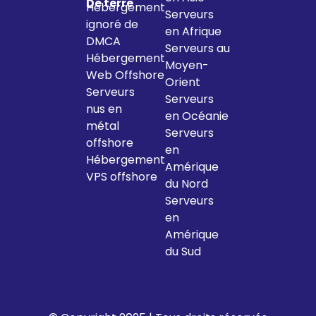
De terre
Hébergement
Serveurs
ignoré de
en Afrique
DMCA
Serveurs au
Hébergement
Moyen-
Web Offshore
Orient
Serveurs
Serveurs
nus en
en Océanie
métal
Serveurs
offshore
en
Hébergement
Amérique
VPS offshore
du Nord
Serveurs
en
Amérique
du Sud