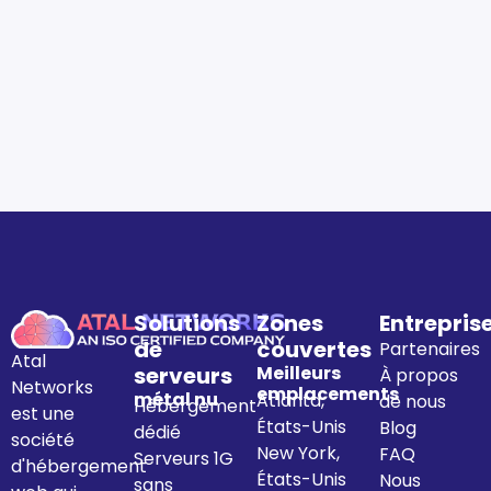
Solutions
Zones
Entrepris
de
couvertes
Partenaires
Atal
serveurs
Meilleurs
À propos
Networks
emplacements
métal nu
Atlanta,
de nous
Hébergement
est une
États-Unis
Blog
dédié
société
New York,
FAQ
Serveurs 1G
d'hébergement
États-Unis
Nous
sans