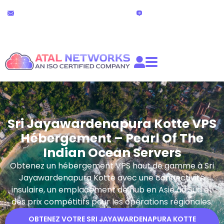
Aller
Support technique
Chat en direct
au
24h/24 et 7j/7
(24 heures)
contenu
partners@atalnetworks.com
Sri Jayawardenapura Kotte VPS
Hébergement – Pearl Of The
Indian Ocean Servers
Obtenez un hébergement VPS haut de gamme à Sri
Jayawardenapura Kotte avec une connectivité
insulaire, un emplacement de hub en Asie du Sud et
des prix compétitifs pour les opérations régionales.
OBTENEZ VOTRE SRI JAYAWARDENAPURA KOTTE