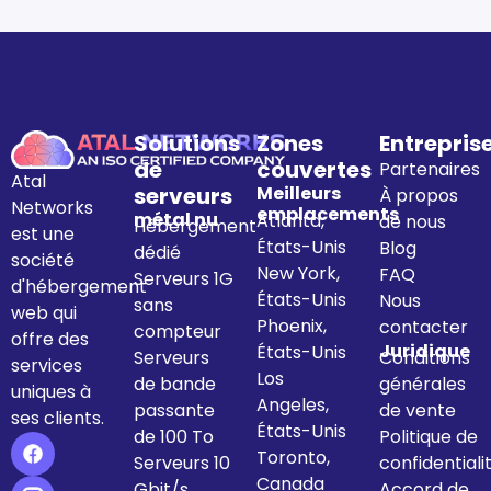
Solutions
Zones
Entrepris
de
couvertes
Partenaires
Atal
serveurs
Meilleurs
À propos
Networks
emplacements
métal nu
Atlanta,
de nous
Hébergement
est une
États-Unis
Blog
dédié
société
New York,
FAQ
Serveurs 1G
d'hébergement
États-Unis
Nous
sans
web qui
Phoenix,
contacter
compteur
offre des
Juridique
États-Unis
Serveurs
Conditions
services
Los
de bande
générales
uniques à
Angeles,
passante
de vente
ses clients.
États-Unis
de 100 To
Politique de
Toronto,
Serveurs 10
confidentiali
Canada
Gbit/s
Accord de