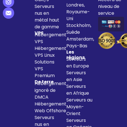
Londres,
Serveurs
niveau de
Royaume-
nus en
service
Uni
métal haut
Stockholm,
de gamme
Suède
VPS
Hébergement
Amsterdam,
VPS
Pays-Bas
Hébergement
Les
VPS Linux
régions
Serveurs
Solutions
en Europe
VPS
Serveurs
Premium
en Asie
De terre
Hébergement
Serveurs
ignoré de
en Afrique
DMCA
Serveurs au
Hébergement
Moyen-
Web Offshore
Orient
Serveurs
Serveurs
nus en