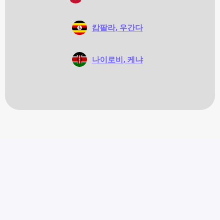
캄팔라
, 우간다
나이로비
, 케냐