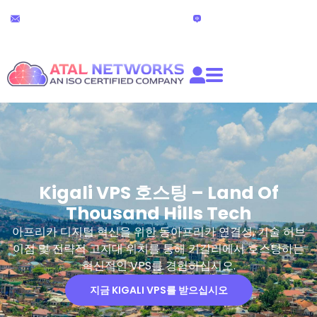
콘
24x7 기술 지원
라이브 채팅
텐
partners@atalnetworks.com
(24시간)
츠
로
건
너
뛰
기
Kigali VPS 호스팅 – Land Of
Thousand Hills Tech
아프리카 디지털 혁신을 위한 동아프리카 연결성, 기술 허브
이점 및 전략적 고지대 위치를 통해 키갈리에서 호스팅하는
혁신적인 VPS를 경험하십시오.
지금 KIGALI VPS를 받으십시오