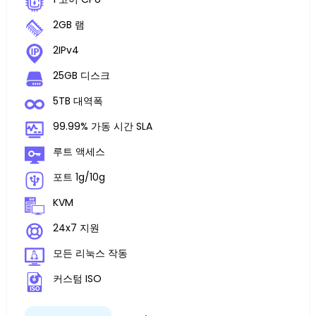
2GB 램
2IPv4
25GB 디스크
5TB 대역폭
99.99% 가동 시간 SLA
루트 액세스
포트 1g/10g
KVM
24x7 지원
모든 리눅스 작동
커스텀 ISO