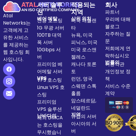
서버 솔루
적용되는
회사
션
지역
파트너
Atal
베어 메탈
상위 위치
우리에 대해
전용 호스팅
미국 애틀랜
Networks는
블로그
1G 무광 서버
타
고객에게 고
자주하는 질
100TB 대역
뉴욕, 미국
유한 서비스
문
폭 서버
피닉스, 미국
를 제공하는
저희에게 연
10Gbps 서
미국 로스앤
웹 호스팅 회
락하십시오
버
젤레스
사입니다.
법률의
프리미엄 베
캐나다 토론
이용약관
어메탈 서버
토
개인정보 정
VPS
런던, 영국
책
VPS 호스팅
스웨덴 스톡
서비스 수준
Linux VPS 호
홀름
계약
스팅
암스테르담,
프리미엄
네덜란드
VPS 솔루션
지역
난바다의
유럽의 서버
해외 DMCA
아시아의 서
는 호스팅을
버
무시했습니