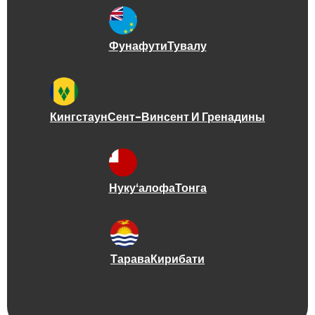
Фунафути
Тувалу
Кингстаун
Сент-Винсент И Гренадины
Нукуʻалофа
Тонга
Тарава
Кирибати