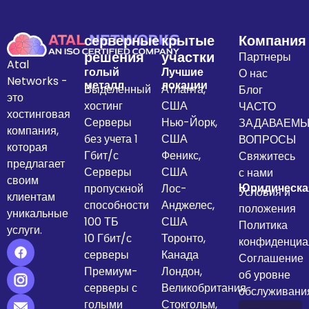
серверные
крытые
Компания
решения
участки
Партнеры
Atal
голый
Лучшие
О нас
Networks -
металл
локации
Выделенный
Атланта,
Блог
это
хостинг
США
ЧАСТО
хостинговая
Серверы
Нью-Йорк,
ЗАДАВАЕМ
компания,
без учета 1
США
ВОПРОСЫ
которая
Гбит/с
Феникс,
Свяжитесь
предлагает
Серверы
США
с нами
своим
Юридическа
пропускной
Лос-
Условия и
клиентам
способности
Анджелес,
положения
уникальные
100 ТБ
США
Политика
услуги.
10 Гбит/с
Торонто,
конфиденциа
серверы
Канада
Соглашение
Премиум-
Лондон,
об уровне
серверы с
Великобритания
обслуживани
голыми
Стокгольм,