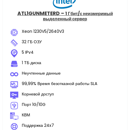
ATL1GUNMETERD –
1 Гбит/с неизмеримый
выделенный сервер
Xeon 1230V5/2640V3
32 ГБ ОЗУ
5 IPv4
1 ТБ диска
Неучтенные данные
99,99% Время безотказной работы SLA
Корневой доступ
Порт 1G/10G
КВМ
Поддержка 24x7