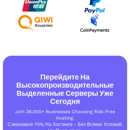
Перейдите На
Высокопроизводительные
Выделенные Серверы Уже
Сегодня
Join 36,000+ Businesses Choosing Risk-Free
Hosting.
Сэкономьте 70% На Хостинге - Без Всяких Условий.