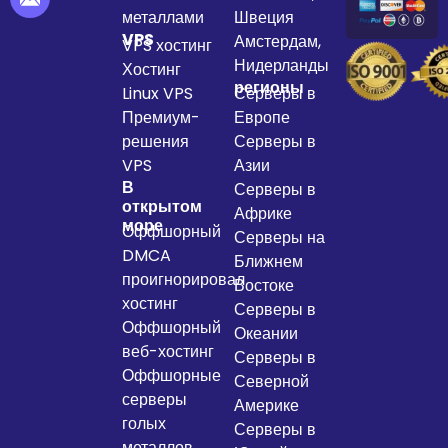
металлами
Швеция
VPS
Амстердам,
VPS хостинг
Нидерланды
Хостинг
регионы
Linux VPS
Серверы в
Премиум-
Европе
решения
Серверы в
VPS
Азии
В
Серверы в
открытом
Африке
море
Оффшорный
Серверы на
DMCA
Ближнем
проигнорировал
Востоке
хостинг
Серверы в
Оффшорный
Океании
веб-хостинг
Серверы в
Оффшорные
Северной
серверы
Америке
голых
Серверы в
металлов