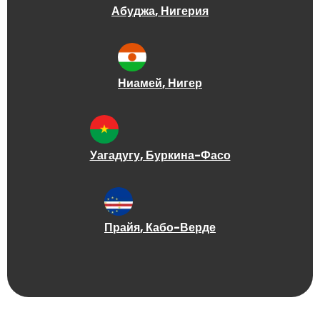
Абуджа
, Нигерия
Ниамей
, Нигер
Уагадугу
, Буркина-Фасо
Прайя
, Кабо-Верде