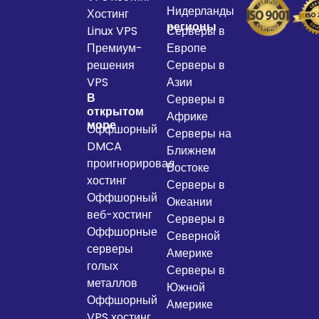
Нидерланды
Хостинг
регионы
Linux VPS
Серверы в
Премиум-
Европе
решения
Серверы в
VPS
Азии
В
Серверы в
открытом
Африке
море
Оффшорный
Серверы на
DMCA
Ближнем
проигнорировал
Востоке
хостинг
Серверы в
Оффшорный
Океании
веб-хостинг
Серверы в
Оффшорные
Северной
серверы
Америке
голых
Серверы в
металлов
Южной
Оффшорный
Америке
VPS хостинг