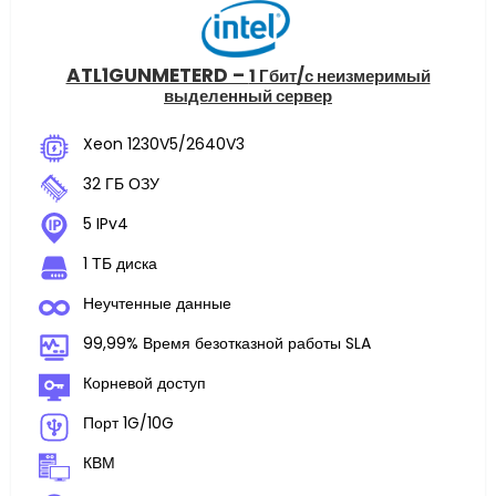
ATL1GUNMETERD –
1 Гбит/с неизмеримый
выделенный сервер
Xeon 1230V5/2640V3
32 ГБ ОЗУ
5 IPv4
1 ТБ диска
Неучтенные данные
99,99% Время безотказной работы SLA
Корневой доступ
Порт 1G/10G
КВМ