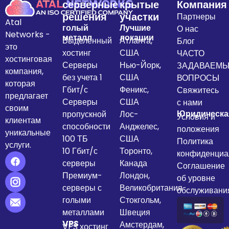
серверные
крытые
Компания
решения
участки
Партнеры
Atal
голый
Лучшие
О нас
Networks -
металл
локации
Выделенный
Атланта,
Блог
это
хостинг
США
ЧАСТО
хостинговая
Серверы
Нью-Йорк,
ЗАДАВАЕМ
компания,
без учета 1
США
ВОПРОСЫ
которая
Гбит/с
Феникс,
Свяжитесь
предлагает
Серверы
США
с нами
своим
Юридическа
пропускной
Лос-
Условия и
клиентам
способности
Анджелес,
положения
уникальные
100 ТБ
США
Политика
услуги.
10 Гбит/с
Торонто,
конфиденциа
серверы
Канада
Соглашение
Премиум-
Лондон,
об уровне
серверы с
Великобритания
обслуживани
голыми
Стокгольм,
металлами
Швеция
VPS
Амстердам,
VPS хостинг