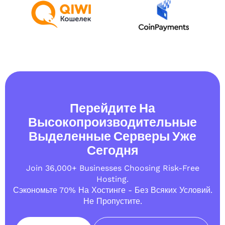
Перейдите На
Высокопроизводительные
Выделенные Серверы Уже
Сегодня
Join 36,000+ Businesses Choosing Risk-Free
Hosting.
Сэкономьте 70% На Хостинге - Без Всяких Условий.
Не Пропустите.