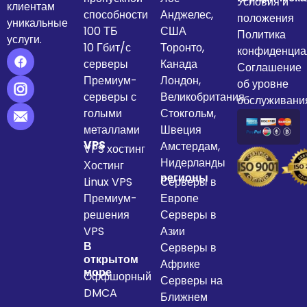
Условия и
клиентам
способности
Анджелес,
положения
уникальные
100 ТБ
США
Политика
услуги.
10 Гбит/с
Торонто,
конфиденциа
серверы
Канада
Соглашение
Премиум-
Лондон,
об уровне
серверы с
Великобритания
обслуживани
голыми
Стокгольм,
металлами
Швеция
VPS
Амстердам,
VPS хостинг
Нидерланды
Хостинг
регионы
Linux VPS
Серверы в
Премиум-
Европе
решения
Серверы в
VPS
Азии
В
Серверы в
открытом
Африке
море
Оффшорный
Серверы на
DMCA
Ближнем