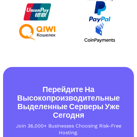
Перейдите На
Высокопроизводительные
Выделенные Серверы Уже
Сегодня
Join 36,000+ Businesses Choosing Risk-Free
Hosting.