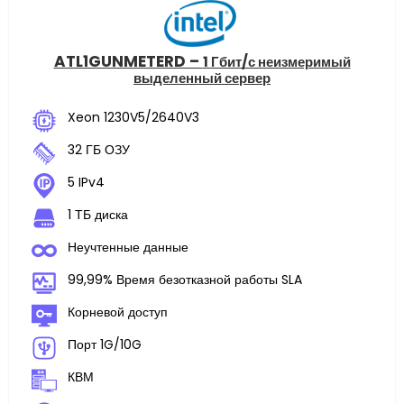
ATL1GUNMETERD –
1 Гбит/с неизмеримый
выделенный сервер
Xeon 1230V5/2640V3
32 ГБ ОЗУ
5 IPv4
1 ТБ диска
Неучтенные данные
99,99% Время безотказной работы SLA
Корневой доступ
Порт 1G/10G
КВМ