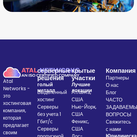
серверные
крытые
Компания
решения
участки
Партнеры
Atal
голый
Лучшие
О нас
Networks -
металл
локации
Выделенный
Атланта,
Блог
это
хостинг
США
ЧАСТО
хостинговая
Серверы
Нью-Йорк,
ЗАДАВАЕМ
компания,
без учета 1
США
ВОПРОСЫ
которая
Гбит/с
Феникс,
Свяжитесь
предлагает
Серверы
США
с нами
своим
Юридическа
пропускной
Лос-