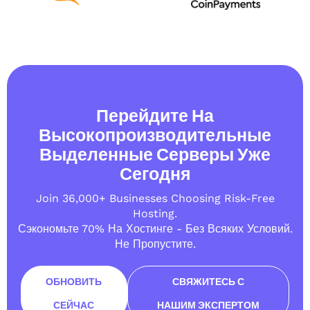
Перейдите На
Высокопроизводительные
Выделенные Серверы Уже
Сегодня
Join 36,000+ Businesses Choosing Risk-Free
Hosting.
Сэкономьте 70% На Хостинге - Без Всяких Условий.
Не Пропустите.
ОБНОВИТЬ
СВЯЖИТЕСЬ С
СЕЙЧАС
НАШИМ ЭКСПЕРТОМ