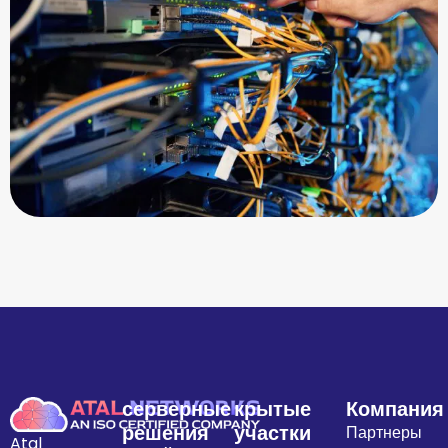
серверные
крытые
Компания
решения
участки
Партнеры
Atal