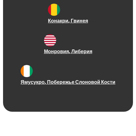
Конакри
, Гвинея
Монровия
, Либерия
Ямусукро
, Побережье Слоновой Кости