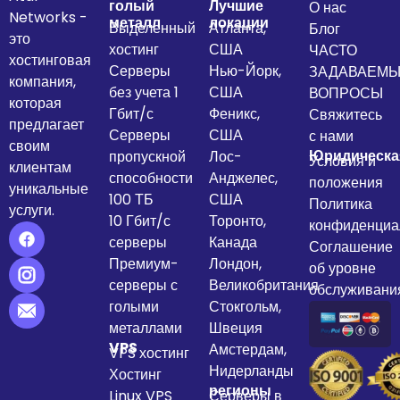
голый
Лучшие
О нас
Networks -
металл
локации
Выделенный
Атланта,
Блог
это
хостинг
США
ЧАСТО
хостинговая
Серверы
Нью-Йорк,
ЗАДАВАЕМ
компания,
без учета 1
США
ВОПРОСЫ
которая
Гбит/с
Феникс,
Свяжитесь
предлагает
Серверы
США
с нами
своим
Юридическа
пропускной
Лос-
Условия и
клиентам
способности
Анджелес,
положения
уникальные
100 ТБ
США
Политика
услуги.
10 Гбит/с
Торонто,
конфиденциа
серверы
Канада
Соглашение
Премиум-
Лондон,
об уровне
серверы с
Великобритания
обслуживани
голыми
Стокгольм,
металлами
Швеция
VPS
Амстердам,
VPS хостинг
Нидерланды
Хостинг
регионы
Linux VPS
Серверы в