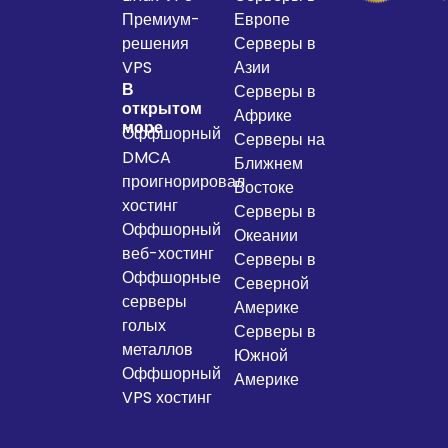
Премиум-
Европе
решения
Серверы в
VPS
Азии
В
Серверы в
открытом
Африке
море
Оффшорный
Серверы на
DMCA
Ближнем
проигнорировал
Востоке
хостинг
Серверы в
Оффшорный
Океании
веб-хостинг
Серверы в
Оффшорные
Северной
серверы
Америке
голых
Серверы в
металлов
Южной
Оффшорный
Америке
VPS хостинг