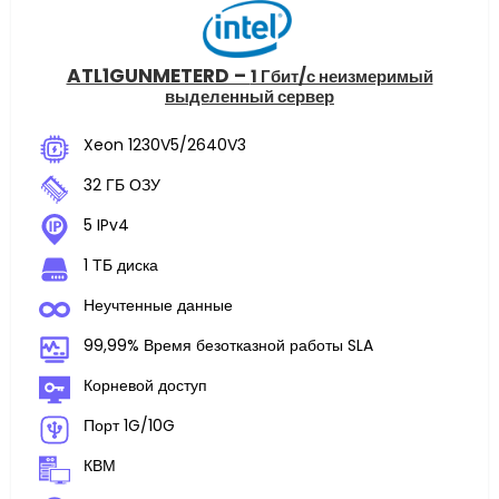
ATL1GUNMETERD –
1 Гбит/с неизмеримый
выделенный сервер
Xeon 1230V5/2640V3
32 ГБ ОЗУ
5 IPv4
1 ТБ диска
Неучтенные данные
99,99% Время безотказной работы SLA
Корневой доступ
Порт 1G/10G
КВМ