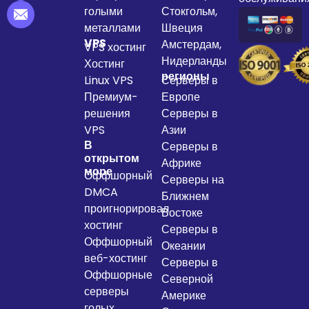
голыми
Стокгольм,
металлами
Швеция
VPS
Амстердам,
VPS хостинг
Нидерланды
Хостинг
регионы
Linux VPS
Серверы в
Премиум-
Европе
решения
Серверы в
VPS
Азии
В
Серверы в
открытом
Африке
море
Оффшорный
Серверы на
DMCA
Ближнем
проигнорировал
Востоке
хостинг
Серверы в
Оффшорный
Океании
веб-хостинг
Серверы в
Оффшорные
Северной
серверы
Америке
голых