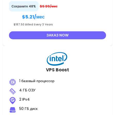
$9.99/мес
Сохраните 48%
$5.21
/мес
$187.50 Billed Every 3 Years
ЗАКАЗ NOW
VPS Boost
1 базовый процессор
4 ГБ ОЗУ
2 IPv4
50 ГБ диск