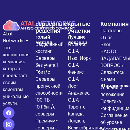
серверные
крытые
Компания
решения
участки
Партнеры
Atal
голый
Лучшие
О нас
Networks -
металл
локации
Выделенный
Атланта,
Блог
это
хостинг
США
ЧАСТО
хостинговая
Серверы
Нью-Йорк,
ЗАДАВАЕМ
компания,
без учета 1
США
ВОПРОСЫ
которая
Гбит/с
Феникс,
Свяжитесь
предлагает
Серверы
США
с нами
своим
Юридическа
пропускной
Лос-
Условия и
клиентам
способности
Анджелес,
положения
уникальные
100 ТБ
США
Политика
услуги.
10 Гбит/с
Торонто,
конфиденциа
серверы
Канада
Соглашение
Премиум-
Лондон,
об уровне
серверы с
Великобритания
обслуживани