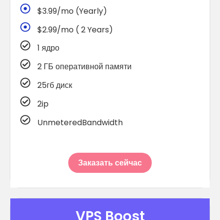
$3.99/mo (Yearly)
$2.99/mo ( 2 Years)
1 ядро
2 ГБ оперативной памяти
25гб диск
2ip
UnmeteredBandwidth
Заказать сейчас
VPS Boost