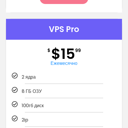
VPS Pro
$15
$
99
Ежемесячно
2 ядра
8 ГБ ОЗУ
100гб диск
2ip