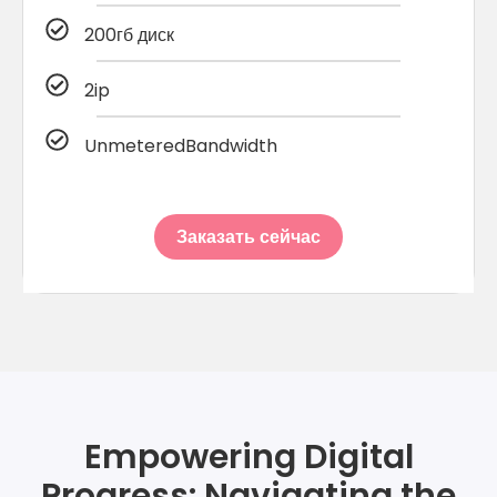
200гб диск
2ip
UnmeteredBandwidth
Заказать сейчас
Empowering Digital
Progress: Navigating the