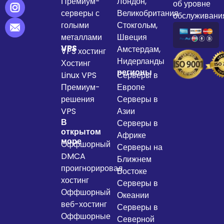
Премиум-
Лондон,
об уровне
серверы с
Великобритания
обслуживани
голыми
Стокгольм,
металлами
Швеция
VPS
Амстердам,
VPS хостинг
Нидерланды
Хостинг
регионы
Linux VPS
Серверы в
Премиум-
Европе
решения
Серверы в
VPS
Азии
В
Серверы в
открытом
Африке
море
Оффшорный
Серверы на
DMCA
Ближнем
проигнорировал
Востоке
хостинг
Серверы в
Оффшорный
Океании
веб-хостинг
Серверы в
Оффшорные
Северной