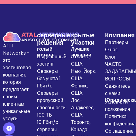
серверные
крытые
Компания
решения
участки
Партнеры
Atal
голый
Лучшие
О нас
Networks -
металл
локации
Выделенный
Атланта,
Блог
это
хостинг
США
ЧАСТО
хостинговая
Серверы
Нью-Йорк,
ЗАДАВАЕМ
компания,
без учета 1
США
ВОПРОСЫ
которая
Гбит/с
Феникс,
Свяжитесь
предлагает
Серверы
США
с нами
своим
Юридическа
пропускной
Лос-
Условия и
клиентам
способности
Анджелес,
положения
уникальные
100 ТБ
США
Политика
услуги.
10 Гбит/с
Торонто,
конфиденциа
серверы
Канада
Соглашение