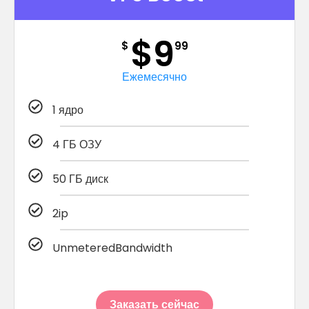
$9
$
99
Ежемесячно
1 ядро
4 ГБ ОЗУ
50 ГБ диск
2ip
UnmeteredBandwidth
Заказать сейчас