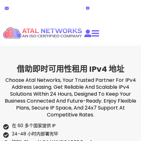
跳
24x7 技术支持
在线聊天
至
partners@atalnetworks.com
(24小时）
内
容
借助即时可用性租用 IPv4 地址
Choose Atal Networks, Your Trusted Partner For IPv4
Address Leasing. Get Reliable And Scalable IPv4
Solutions Within 24 Hours, Designed To Keep Your
Business Connected And Future-Ready. Enjoy Flexible
Plans, Secure IP Space, And 24x7 Support At
Competitive Rates.
在 60 多个国家提供 IP
24-48 小时内部署完毕