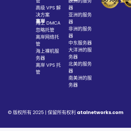
管
欧洲的服务
高级 VPS 解
器
决方案
亚洲的服务
离岸
器
海上 DMCA
非洲的服务
忽略托管
器
离岸网络托
中东服务器
管
大洋洲的服
海上裸机服
务器
务器
北美的服务
离岸 VPS 托
器
管
南美洲的服
务器
© 版权所有 2025 | 保留所有权利
atalnetworks.com