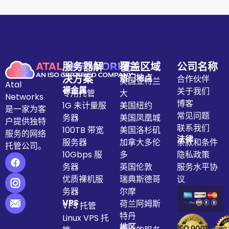
服务器解
覆盖区域
公司名称
决方案
热门地点
合作伙伴
美国亚特兰
Atal
裸金属
关于我们
专用托管
大
Networks
博客
1G 未计量服
美国纽约
是一家为客
常见问题
务器
美国凤凰城
户提供独特
联系我们
100TB 带宽
美国洛杉矶
服务的网络
法律
服务器
加拿大多伦
条款和条件
托管公司。
10Gbps 服
多
隐私政策
务器
英国伦敦
服务水平协
优质裸机服
瑞典斯德哥
议
务器
尔摩
VPS
荷兰阿姆斯
VPS 托管
特丹
Linux VPS 托
地区