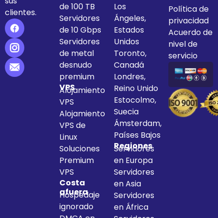
sus
de 100 TB
Los
Política de
clientes.
Servidores
Ángeles,
privacidad
de 10 Gbps
Estados
Acuerdo de
Servidores
Unidos
nivel de
de metal
Toronto,
servicio
desnudo
Canadá
premium
Londres,
VPS
Reino Unido
Alojamiento
Estocolmo,
VPS
Suecia
Alojamiento
Ámsterdam,
VPS de
Países Bajos
Linux
Regiones
Soluciones
Servidores
Premium
en Europa
VPS
Servidores
Costa
en Asia
afuera
Hospedaje
Servidores
ignorado
en África