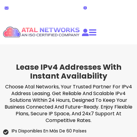
Ir
Soporte técnico 24x7
Chat en directo
al
partners@atalnetworks.com
(24 horas)
contenido
Lease IPv4 Addresses With
Instant Availability
Choose Atal Networks, Your Trusted Partner For IPv4
Address Leasing. Get Reliable And Scalable IPv4
Solutions Within 24 Hours, Designed To Keep Your
Business Connected And Future-Ready. Enjoy Flexible
Plans, Secure IP Space, And 24x7 Support At
Competitive Rates.
IPs Disponibles En Más De 60 Países