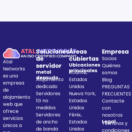
Soluciones
Áreas
Empresa
de
cubiertas
Socios
Atal
servidor
Ubicaciones
Quiénes
Networks
principales
metal
Atlanta,
somos
es una
desnudo
Alojamiento
Estados
Blog
empresa
dedicado
Unidos
PREGUNTAS
de
Servidores
Nueva York,
FRECUENTES
alojamiento
1G no
Estados
Contacte
web que
medidos
Unidos
con
ofrece
Servidores
Fénix,
nosotros
servicios
Legal
de ancho
Estados
Términos y
únicos a
de banda
Unidos
condiciones